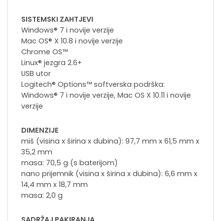
SISTEMSKI ZAHTJEVI
Windows® 7 i novije verzije
Mac OS® X 10.8 i novije verzije
Chrome OS™
Linux® jezgra 2.6+
USB utor
Logitech® Options™ softverska podrška:
Windows® 7 i novije verzije, Mac OS X 10.11 i novije
verzije
DIMENZIJE
miš (visina x širina x dubina): 97,7 mm x 61,5 mm x
35,2 mm
masa: 70,5 g (s baterijom)
nano prijemnik (visina x širina x dubina): 6,6 mm x
14,4 mm x 18,7 mm
masa: 2,0 g
SADRŽAJ PAKIRANJA