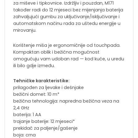
za miševe i tipkovnice. Izdržljiv i pouzdan, M171
također radi do 12 mjeseci bez mijenjanja baterija
zahvaljujući gumbu za uključivanje/isključivanje i
automatskom načinu rada za uštedu energije u
mirovanju.
Korištenje miša je ergonomičnije od touchpada.
Kompaktan oblik i bežična mogućnost
omogućuju vam udoban rad — kod kuće, u uredu
ili bilo gdje između.
Tehničke karakteristike:
prilagođen za ljevake i dešnjake
bežični domet: 10 m*
bežična tehnologija: napredna bežična veza na
2,4 GHz
baterija: 1 AA
trajanje baterije: 12 mjeseci*
prekidač za paljenje/gašenje
boja: crna