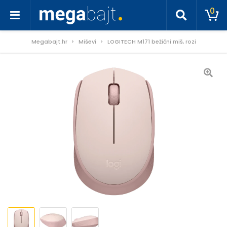
0
Megabajt.hr
Miševi
LOGITECH M171 bežični miš, rozi