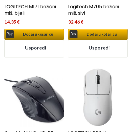
LOGITECH M171 bežični
Logitech M705 bežični
miš, bijeli
miš, sivi
14,35
€
32,46
€
Dodaj u košaricu
Dodaj u košaricu
Usporedi
Usporedi