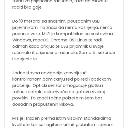
torbu za prijenosno računalo, tako da možete
raditi bilo gdje.
Do 10 metara, sa snažnim, pouzdanim USB
prijemnikom. To znači da nema kašnjenja, nema
pucanja veze. M171 je kompatibilan sa sustavima
Windows, macOS, Chrome OS i Linux te radi
odmah kada priključite USB prijamnik u svoje
računalo ili prijenosno računalo. Samo tri sekunde
i spojeni ste.
Jednostavna navigacija zahvaljujući
kontroliranom pomicanju red po red i optičkom
praćenju. Optički senzor omogućuje glatku i
točnu kontrolu pokazivača na gotovo svakoj
površini. To znači točne pokrete mišem bez
dosadnih propuštenih klikova.
Miš je izrađen prema istim visokim standardima
kvalitete koji su Logitech učinili globalnim liderom