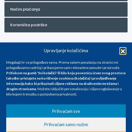
Načini plaćanja
Korisnička podrška
Upravljanje kolačićima
Megabajt.hr se prilagođava vama. Prema vašem ponašanju na stranici mi
prilagođavamo sadržaj i prikazujemo vam relevantne ponude i proizvode.
Pritiskom na gumb 'Svi kolačići' ili bilo koju poveznicu izvan ovog prostora
Za artikle kojih trenutno nema u ponudi obratite nam se na
također pristajete na korištenje cookiesa (kolačića) i proslijeđivanje
info@megabajt.hr. Sve cijene su informativnog karaktera i podložne su
informacija kako bi prikazivali ciljane reklame na
društvenim mrežama i
promjenama, a
drugim stranicama
.
Možete isključiti personalizaciju i ciljano oglašavanje u
iskazane su za avansno plaćanje(gotovina) u Eurima i uključuju PDV. Sve
bilo kojem trenutku u postavkama privatnosti.
cijene su iskazane isključivo za kupovinu putem webshop-a i mogu
se razlikovati od cijena u našim poslovnicama. Trudimo se dati što bolji
i točniji opis i sliku. Unatoč tome, ne možemo garantirati da su svi
Prihvaćam sve
navedeni podaci
i slike u potpunosti točni. Ne odgovaramo za eventualne pogreške
Prihvaćam samo nužne
nastale u opisu proizvoda, greške prilikom štampanja te promjene
cijena.