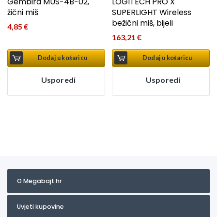
Gembird MUS-4B-02,
LOGITECH PRO X
žični miš
SUPERLIGHT Wireless
bežični miš, bijeli
4,85
€
163,21
€
Dodaj u košaricu
Dodaj u košaricu
Usporedi
Usporedi
O Megabajt.hr
Uvjeti kupovine