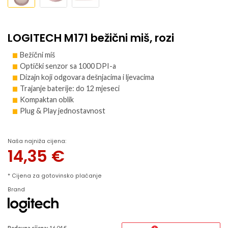
LOGITECH M171 bežični miš, rozi
Bežični miš
Optički senzor sa 1000 DPI-a
Dizajn koji odgovara dešnjacima i ljevacima
Trajanje baterije: do 12 mjeseci
Kompaktan oblik
Plug & Play jednostavnost
Naša najniža cijena:
14,35
€
* Cijena za gotovinsko plaćanje
Brand
Redovna cijena:
16.04 €