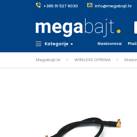
+385 91 527 6030
info@megabajt.hr
S
Kategorije
Naslovnica
Pla
Megabajt.hr
WIRELESS OPREMA
MaxLi