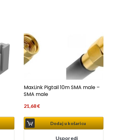
MaxLink Pigtail 10m SMA male –
SMA male
21,68
€
Dodaj u košaricu
Usporedi