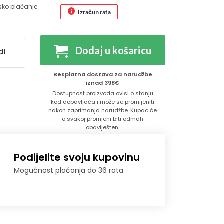
sko plaćanje
Izračun rata
€
Dodaj u košaricu
di
Besplatna dostava za narudžbe
iznad 398€
Dostupnost proizvoda ovisi o stanju
kod dobavljača i može se promijeniti
nakon zaprimanja narudžbe. Kupac će
o svakoj promjeni biti odmah
obaviješten.
Podijelite svoju kupovinu
Mogućnost plaćanja do 36 rata