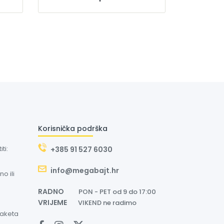
Korisnička podrška
ti:
+385 91 527 6030
info@megabajt.hr
o ili
RADNO
PON - PET od 9 do 17:00
VRIJEME
VIKEND ne radimo
paketa