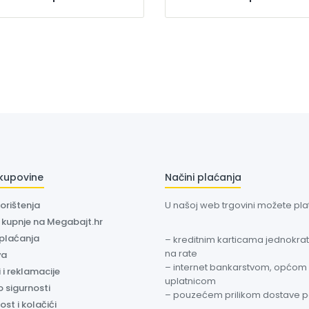
 kupovine
Načini plaćanja
korištenja
U našoj web trgovini možete plati
a kupnje na Megabajt.hr
 plaćanja
– kreditnim karticama jednokratn
na rate
va
– internet bankarstvom, općom
 i reklamacije
uplatnicom
o sigurnosti
– pouzećem prilikom dostave 
ost i kolačići