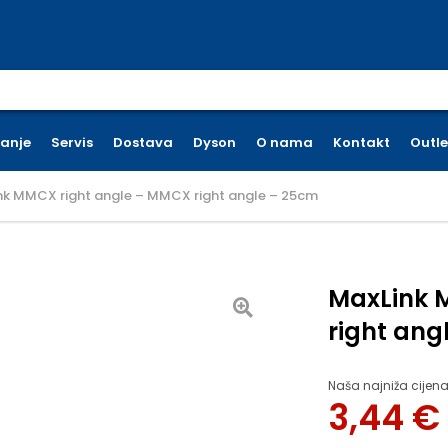
earch for:
ćanje
Servis
Dostava
Dyson
O nama
Kontakt
Outle
nk MMCX right angle – MMCX right angle – 25cm
MaxLink 
right ang
Naša najniža cijena
3,44
€