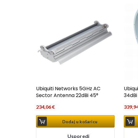
Ubiquiti Networks 5GHz AC
Ubiqu
Sector Antenna 22dBi 45°
34dBi
234,06
€
339,9
Dodaj u košaricu
Usporedi