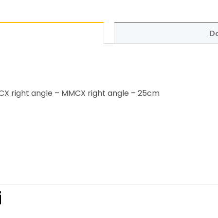
Do
right angle – MMCX right angle – 25cm
i