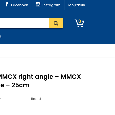
Facebook
Instagram
Moj račun
0
t
MMCX right angle – MMCX
le – 25cm
Brand
: