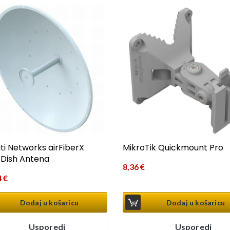
iti Networks airFiberX
MikroTik Quickmount Pro
 Dish Antena
8,36
€
4
€
Dodaj u košaricu
Dodaj u košaricu
Usporedi
Usporedi