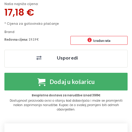
Naša najniža cijena:
17,18
€
* Cijena za gotovinsko plaćanje
Brand
Redovna cijena:
19.19 €
Izračun rata
Usporedi
Dodaj u košaricu
Besplatna dostava za narudžbe iznad 398€
Dostupnost proizvoda ovisi o stanju kod dobavljača i može se promijeniti
nakon zaprimanja narudžbe. Kupac će o svakoj promjeni biti odmah
obaviješten.