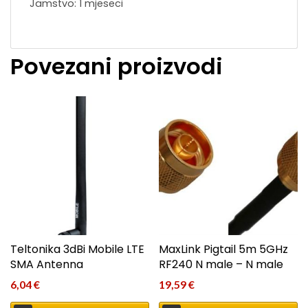
Jamstvo: 1 mjeseci
Povezani proizvodi
Teltonika 3dBi Mobile LTE
MaxLink Pigtail 5m 5GHz
SMA Antenna
RF240 N male – N male
6,04
€
19,59
€