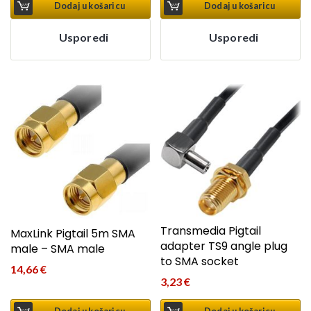
Dodaj u košaricu
Dodaj u košaricu
Usporedi
Usporedi
Transmedia Pigtail
MaxLink Pigtail 5m SMA
adapter TS9 angle plug
male – SMA male
to SMA socket
14,66
€
3,23
€