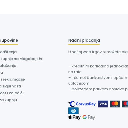
 kupovine
Načini plaćanja
korištenja
U našoj web trgovini možete plati
a kupnje na Megabajt.hr
 plaćanja
– kreditnim karticama jednokratn
na rate
va
– internet bankarstvom, općom
 i reklamacije
uplatnicom
o sigurnosti
– pouzećem prilikom dostave 
ost i kolačići
za kupnju