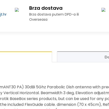
Brza dostava
t.hr
Brza dostava putem DPD-a ili
Overseasa
Do
NT30 PA) 30dBi 5Ghz Parabolic Dish antenna with prec
y Vertical Horizontal. Beamwidth 3 deg, Elevation adjustmen
tik BaseBox series products, but can be used for any p
 the included FlexGuide cable. dimension (70 x 45cm), Re