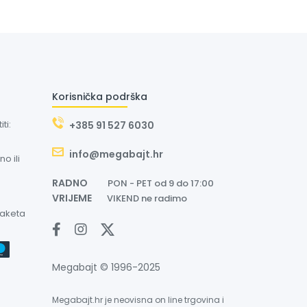
Korisnička podrška
ti:
+385 91 527 6030
info@megabajt.hr
o ili
RADNO
PON - PET od 9 do 17:00
VRIJEME
VIKEND ne radimo
paketa
Megabajt © 1996-2025
Megabajt.hr je neovisna on line trgovina i