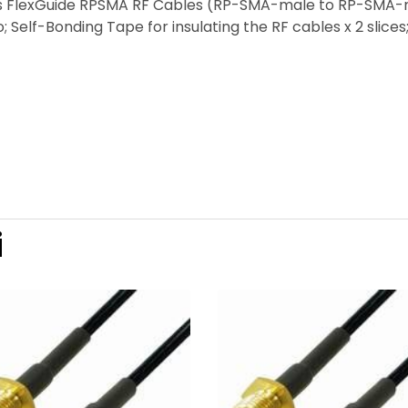
 FlexGuide RPSMA RF Cables (RP-SMA-male to RP-SMA-ma
 Self-Bonding Tape for insulating the RF cables x 2 slices
i