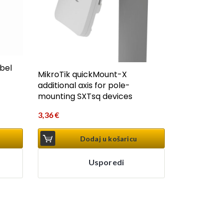
bel
MikroTik quickMount-X
additional axis for pole-
mounting SXTsq devices
3,36
€
Dodaj u košaricu
Usporedi