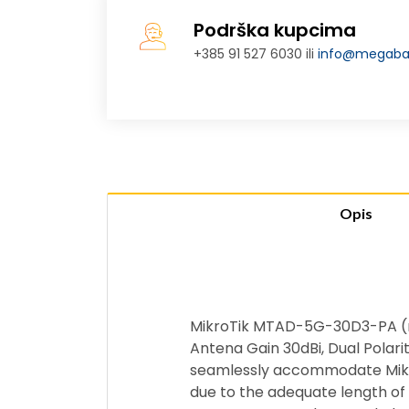
Podrška kupcima
+385 91 527 6030 ili
info@megabaj
Opis
MikroTik MTAD-5G-30D3-PA (mA
Antena Gain 30dBi, Dual Polarit
seamlessly accommodate Mikro
due to the adequate length of