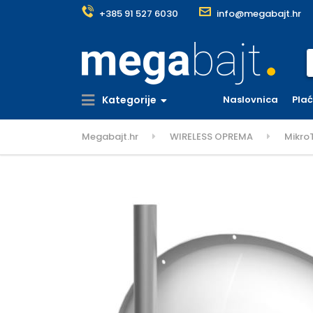
+385 91 527 6030
info@megabajt.hr
S
Kategorije
Naslovnica
Pla
Megabajt.hr
WIRELESS OPREMA
Mikro