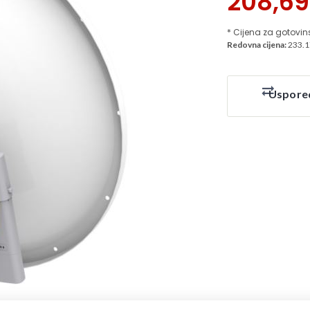
208,6
* Cijena za gotovin
Redovna cijena:
233.1
Uspore