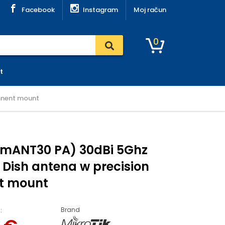
Facebook
Instagram
Moj račun
0
t
gmnent mount
 (mANT30 PA) 30dBi 5Ghz
 Dish antena w precision
t mount
Brand
: