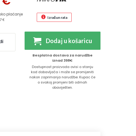
9
€
sko plaćanje
Izračun rata
7 €
Dodaj u košaricu
di
Besplatna dostava za narudžbe
iznad 398€
Dostupnost proizvoda ovisi o stanju
kod dobavljača i može se promijeniti
nakon zaprimanja narudžbe. Kupac će
o svakoj promjeni biti odmah
obaviješten.