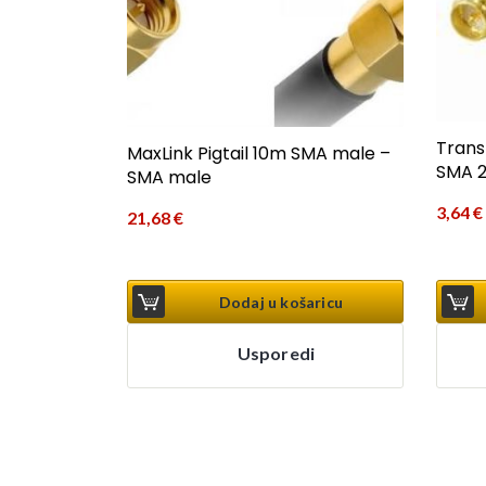
Tran
MaxLink Pigtail 10m SMA male –
SMA 
SMA male
3,64
€
21,68
€
Dodaj u košaricu
Usporedi