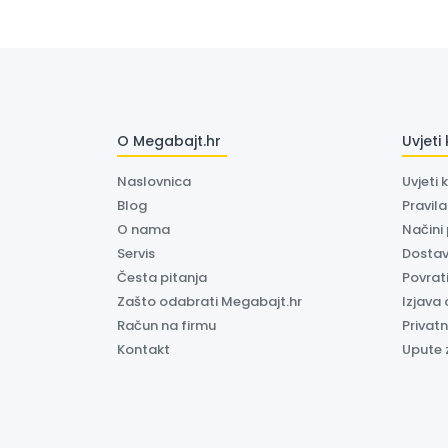
O Megabajt.hr
Uvjeti
Naslovnica
Uvjeti 
Blog
Pravil
O nama
Načini
Servis
Dosta
Česta pitanja
Povrati
Zašto odabrati Megabajt.hr
Izjava 
Račun na firmu
Privatn
Kontakt
Upute 