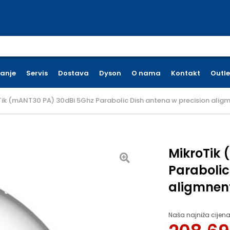
earch for:
ćanje
Servis
Dostava
Dyson
O nama
Kontakt
Outle
Tik (mANT30 PA) 30dBi 5Ghz Parabolic Dish antena w precision ali
MikroTik
Parabolic
aligmnen
Naša najniža cijena