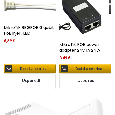
MikroTik RBGPOE Gigabit
PoE injek. LED
6,69
€
MikroTik POE power
adapter 24V 1A 24W
8,49
€
Dodaj u košaricu
Dodaj u košaricu
Usporedi
Usporedi