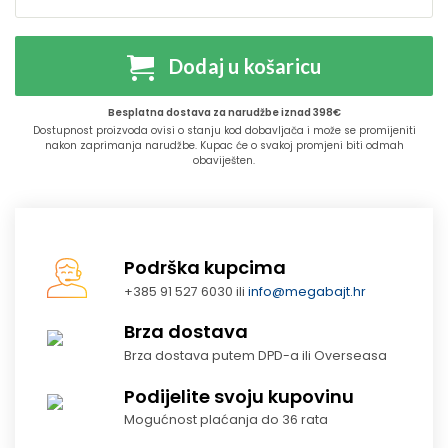
Dodaj u košaricu
Besplatna dostava za narudžbe iznad 398€
Dostupnost proizvoda ovisi o stanju kod dobavljača i može se promijeniti
nakon zaprimanja narudžbe. Kupac će o svakoj promjeni biti odmah
obaviješten.
Podrška kupcima
+385 91 527 6030 ili
info@megabajt.hr
Brza dostava
Brza dostava putem DPD-a ili Overseasa
Podijelite svoju kupovinu
Mogućnost plaćanja do 36 rata