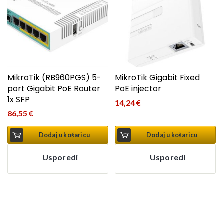
MikroTik (RB960PGS) 5-
MikroTik Gigabit Fixed
port Gigabit PoE Router
PoE injector
1x SFP
14,24
€
86,55
€
Dodaj u košaricu
Dodaj u košaricu
Usporedi
Usporedi