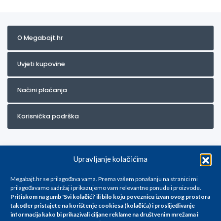
O Megabajt.hr
Uvjeti kupovine
Načini plaćanja
Korisnička podrška
Upravljanje kolačićima
Megabajt.hr se prilagođava vama. Prema vašem ponašanju na stranici mi
prilagođavamo sadržaj i prikazujemo vam relevantne ponude i proizvode.
Pritiskom na gumb 'Svi kolačići' ili bilo koju poveznicu izvan ovog prostora
Za artikle kojih trenutno nema u ponudi obratite nam se na
također pristajete na korištenje cookiesa (kolačića) i proslijeđivanje
info@megabajt.hr. Sve cijene su informativnog karaktera i podložne su
informacija kako bi prikazivali ciljane reklame na
društvenim mrežama i
promjenama, a