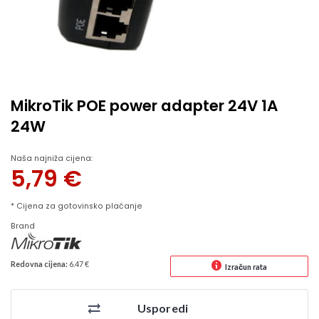
MikroTik POE power adapter 24V 1A
24W
Naša najniža cijena:
5,79
€
* Cijena za gotovinsko plaćanje
Brand
Redovna cijena:
6.47 €
Izračun rata
Usporedi