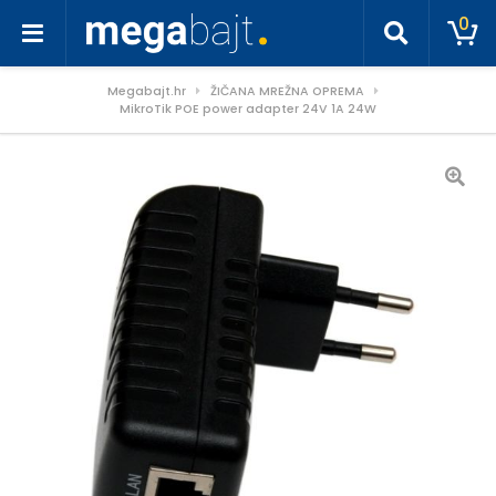
0
Megabajt.hr
ŽIČANA MREŽNA OPREMA
MikroTik POE power adapter 24V 1A 24W