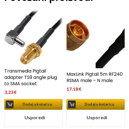
Transmedia Pigtail
MaxLink Pigtail 5m RF240
adapter TS9 angle plug
RSMA male – N male
to SMA socket
17,18
€
3,23
€
Dodaj u košaricu
Dodaj u košaricu
Usporedi
Usporedi