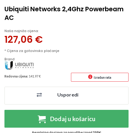
Ubiquiti Networks 2,4Ghz Powerbeam
AC
Naša najniža cijena:
127,06
€
* Cijena za gotovinsko plaćanje
Brand
Redovna cijena:
141.97 €
Izračun rata
Usporedi
Dodaj u košaricu
Besplatna dostava za narudžbe iznad 398€