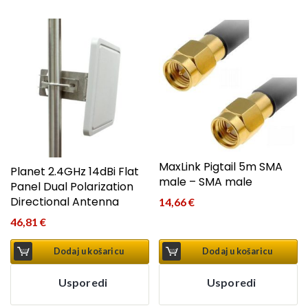
MaxLink Pigtail 5m SMA
Planet 2.4GHz 14dBi Flat
male – SMA male
Panel Dual Polarization
Directional Antenna
14,66
€
46,81
€
Dodaj u košaricu
Dodaj u košaricu
Usporedi
Usporedi