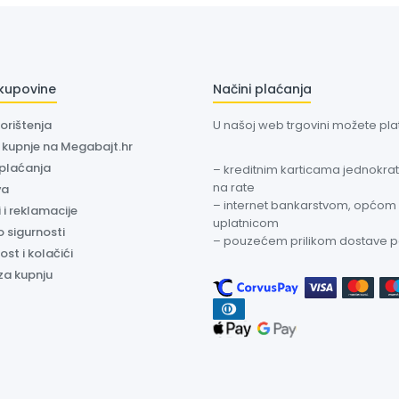
 kupovine
Načini plaćanja
korištenja
U našoj web trgovini možete plati
a kupnje na Megabajt.hr
 plaćanja
– kreditnim karticama jednokratn
na rate
va
– internet bankarstvom, općom
 i reklamacije
uplatnicom
o sigurnosti
– pouzećem prilikom dostave 
ost i kolačići
za kupnju