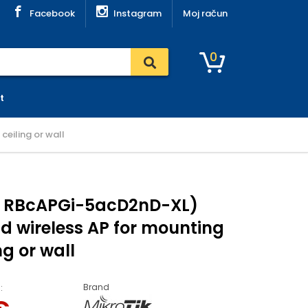
Facebook
Instagram
Moj račun
0
t
eiling or wall
 ( RBcAPGi-5acD2nD-XL)
 wireless AP for mounting
ng or wall
Brand
: