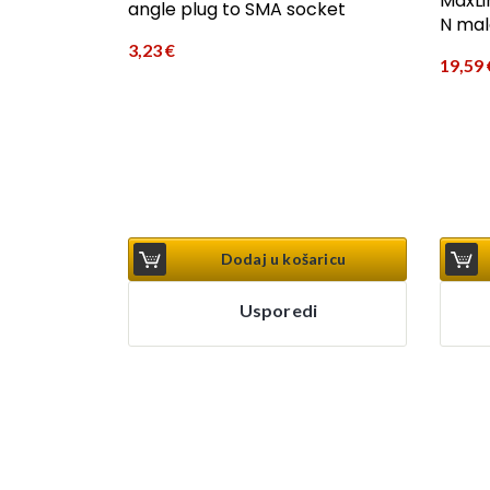
MaxLi
angle plug to SMA socket
N mal
3,23
€
19,59
Dodaj u košaricu
Usporedi