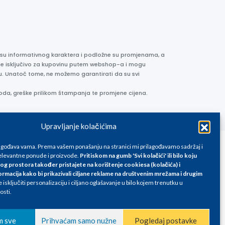
e su informativnog karaktera i podložne su promjenama, a
ane isključivo za kupovinu putem webshop-a i mogu
liku. Unatoč tome, ne možemo garantirati da su svi
oda, greške prilikom štampanja te promjene cijena.
Upravljanje kolačićima
lagođava vama. Prema vašem ponašanju na stranici mi prilagođavamo sadržaj i
levantne ponude i proizvode.
Pritiskom na gumb 'Svi kolačići' ili bilo koju
og prostora također pristajete na korištenje cookiesa (kolačića) i
ormacija kako bi prikazivali ciljane reklame na
društvenim mrežama i drugim
isključiti personalizaciju i ciljano oglašavanje u bilo kojem trenutku u
osti.
m sve
Prihvaćam samo nužne
Pogledaj postavke