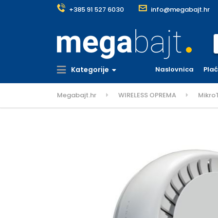
+385 91 527 6030
info@megabajt.hr
S
Kategorije
Naslovnica
Pla
Megabajt.hr
WIRELESS OPREMA
MikroT