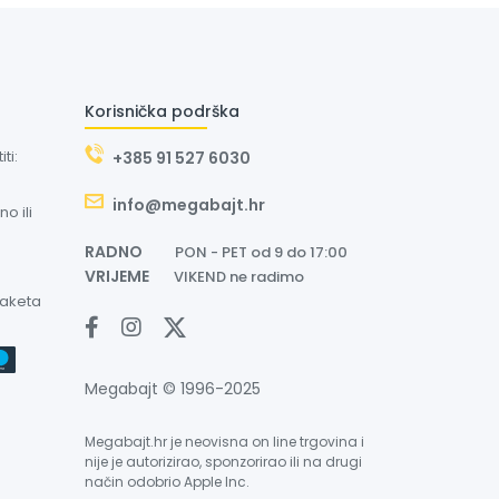
Korisnička podrška
ti:
+385 91 527 6030
info@megabajt.hr
o ili
RADNO
PON - PET od 9 do 17:00
VRIJEME
VIKEND ne radimo
paketa
Megabajt © 1996-2025
Megabajt.hr je neovisna on line trgovina i
nije je autorizirao, sponzorirao ili na drugi
način odobrio Apple Inc.