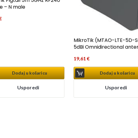
nk Pigtail 5m 5GHz RF240
e – N male
€
MikroTik (MTAO-LTE-5D-
5dBi Omnidirectional ante
19,61
€
Dodaj u košaricu
Dodaj u košaricu
Usporedi
Usporedi