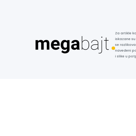
Za artikle 
iskazane su
se razlikova
navedeni p
i slike u p