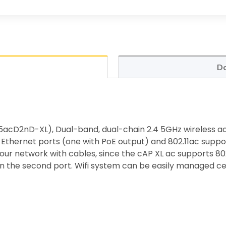
Do
5acD2nD-XL), Dual-band, dual-chain 2.4 5GHz wireless ac
it Ethernet ports (one with PoE output) and 802.11ac supp
your network with cables, since the cAP XL ac supports 802
on the second port. Wifi system can be easily managed c