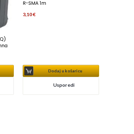
R-SMA 1m
3,10
€
SQ)
nna
Dodaj u košaricu
Usporedi