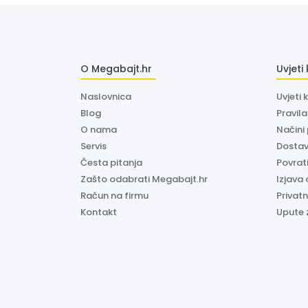
O Megabajt.hr
Uvjeti
Naslovnica
Uvjeti 
Blog
Pravil
O nama
Načini
Servis
Dosta
Česta pitanja
Povrati
Zašto odabrati Megabajt.hr
Izjava 
Račun na firmu
Privatn
Kontakt
Upute 