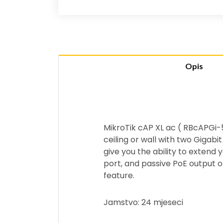
Opis
MikroTik cAP XL ac ( RBcAPGi-
ceiling or wall with two Gigab
give you the ability to extend 
port, and passive PoE output 
feature.
Jamstvo: 24 mjeseci