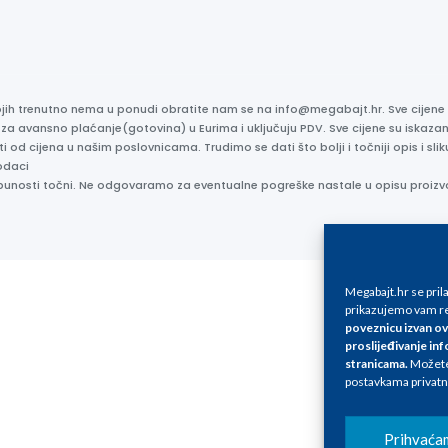
kojih trenutno nema u ponudi obratite nam se na info@megabajt.hr. Sve cijen
 za avansno plaćanje(gotovina) u Eurima i uključuju PDV. Sve cijene su iskaz
ti od cijena u našim poslovnicama. Trudimo se dati što bolji i točniji opis i s
odaci
otpunosti točni. Ne odgovaramo za eventualne pogreške nastale u opisu proizv
Megabajt.hr se pri
prikazujemo vam re
poveznicu izvan ov
proslijeđivanje inf
stranicama
.
Možete 
postavkama privatn
Prihvaća