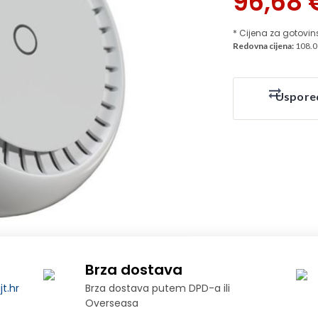
96,68
* Cijena za gotovin
Redovna cijena:
108.0
Uspore
Brza dostava
t.hr
Brza dostava putem DPD-a ili
Overseasa