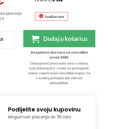
€
sko plaćanje
Izračun rata
1 €
Dodaj u košaricu
di
Besplatna dostava za narudžbe
iznad 398€
Dostupnost proizvoda ovisi o stanju
kod dobavljača i može se promijeniti
nakon zaprimanja narudžbe. Kupac će
o svakoj promjeni biti odmah
obaviješten.
Podijelite svoju kupovinu
Mogućnost plaćanja do 36 rata