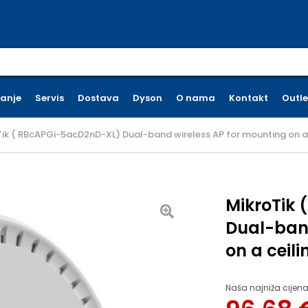
earch for:
ćanje
Servis
Dostava
Dyson
O nama
Kontakt
Outle
ik ( RBcAPGi-5acD2nD-XL) Dual-band wireless AP for mounting on a c
MikroTik
Dual-band
on a ceili
Naša najniža cijena