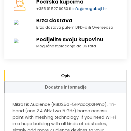
Podrška kupcima
+385 91 527 6030 ili
info@megabajt.hr
Brza dostava
Brza dostava putem DPD-a ili Overseasa
Podijelite svoju kupovinu
Mogućnost plaćanja do 36 rata
Opis
Dodatne informacije
MikroTik Audience (RBD25G-5HPacQD2HPnD), Tri-
band (one 2.4 GHz two 5 GHz) home access
point with meshing technology. If you need Wi-Fi
in a huge building with all kinds of obstacles,
simply add more Audience devices to your