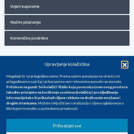
Uvjeti kupovine
Načini plaćanja
Korisnička podrška
Upravljanje kolačićima
Megabajt.hr se prilagođava vama. Prema vašem ponašanju na stranici mi
prilagođavamo sadržaj i prikazujemo vam relevantne ponude i proizvode.
Pritiskom na gumb 'Svi kolačići' ili bilo koju poveznicu izvan ovog prostora
Za artikle kojih trenutno nema u ponudi obratite nam se na
također pristajete na korištenje cookiesa (kolačića) i proslijeđivanje
info@megabajt.hr. Sve cijene su informativnog karaktera i podložne su
informacija kako bi prikazivali ciljane reklame na
društvenim mrežama i
promjenama, a
drugim stranicama
.
Možete isključiti personalizaciju i ciljano oglašavanje u
iskazane su za avansno plaćanje(gotovina) u Eurima i uključuju PDV. Sve
bilo kojem trenutku u postavkama privatnosti.
cijene su iskazane isključivo za kupovinu putem webshop-a i mogu
se razlikovati od cijena u našim poslovnicama. Trudimo se dati što bolji
i točniji opis i sliku. Unatoč tome, ne možemo garantirati da su svi
Prihvaćam sve
navedeni podaci