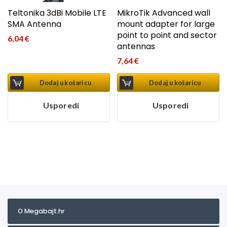
Teltonika 3dBi Mobile LTE
MikroTik Advanced wall
SMA Antenna
mount adapter for large
point to point and sector
6,04
€
antennas
7,64
€
Dodaj u košaricu
Dodaj u košaricu
Usporedi
Usporedi
O Megabajt.hr