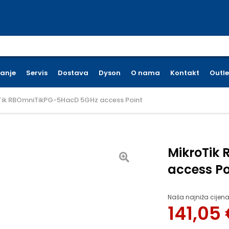
earch for:
ćanje
Servis
Dostava
Dyson
O nama
Kontakt
Outle
Tik RBOmniTikPG-5HacD 5GHz access Point
MikroTik
access Po
Naša najniža cijena
141,05