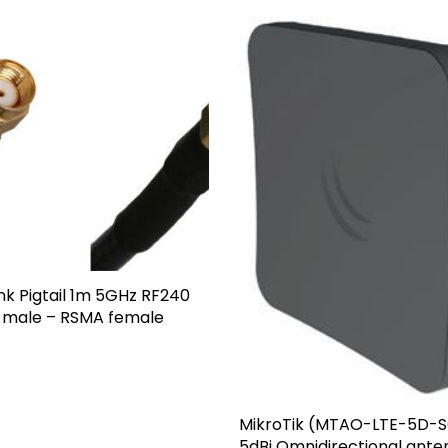
nk Pigtail 1m 5GHz RF240
male – RSMA female
MikroTik (MTAO-LTE-5D-
5dBi Omnidirectional ante