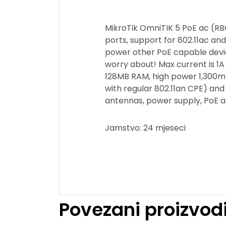
MikroTik OmniTIK 5 PoE ac (R
ports, support for 802.11ac an
power other PoE capable devic
worry about! Max current is 1A
128MB RAM, high power 1,300mW
with regular 802.11an CPE) an
antennas, power supply, PoE a
Jamstvo: 24 mjeseci
Povezani proizvod