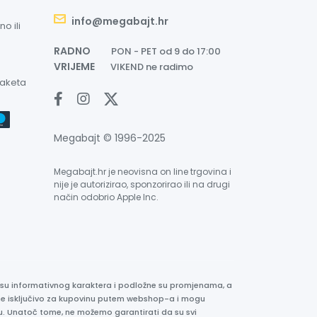
info@megabajt.hr
o ili
RADNO
PON - PET od 9 do 17:00
VRIJEME
VIKEND ne radimo
paketa
Megabajt © 1996-2025
Megabajt.hr je neovisna on line trgovina i
nije je autorizirao, sponzorirao ili na drugi
način odobrio Apple Inc.
e su informativnog karaktera i podložne su promjenama, a
ane isključivo za kupovinu putem webshop-a i mogu
liku. Unatoč tome, ne možemo garantirati da su svi