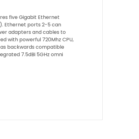
es five Gigabit Ethernet
v). Ethernet ports 2-5 can
ower adapters and cables to
ipped with powerful 720Mhz CPU,
ll as backwards compatible
tegrated 7.5dBi 5GHz omni