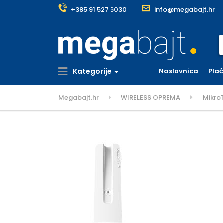
+385 91 527 6030
info@megabajt.hr
S
Kategorije
Naslovnica
Pla
Megabajt.hr
WIRELESS OPREMA
Mikro