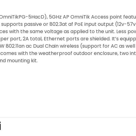
BOmniTikPG-5HacD), 5GHz AP OmniTik Access point featur
d supports passive or 802.3at af PoE input output (12v-57
es with the same voltage as applied to the unit. Less p
 per port, 2A total, Ethernet ports are shielded. It’s equ
 802.11an ac Dual Chain wireless (support for AC as we
d comes with the weatherproof outdoor enclosure, two in
nd mounting kit.
i