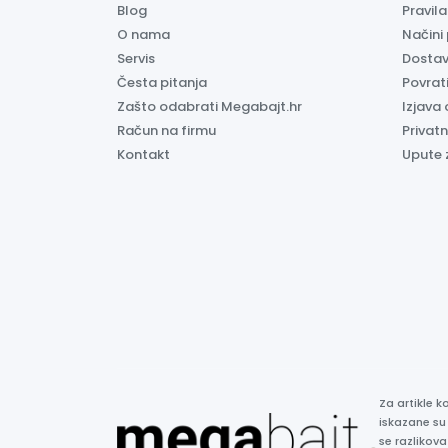
Blog
Pravil
O nama
Načini
Servis
Dosta
Česta pitanja
Povrati
Zašto odabrati Megabajt.hr
Izjava 
Račun na firmu
Privatn
Kontakt
Upute 
Za artikle 
iskazane su
se razlikova