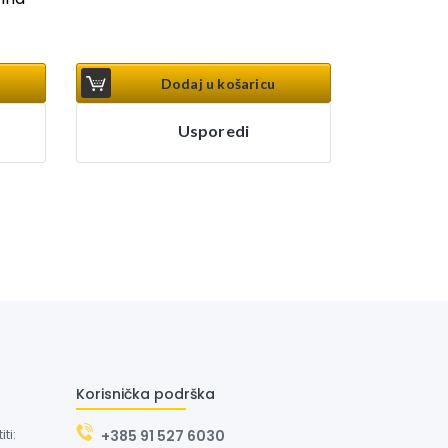
Dodaj u košaricu
Usporedi
Korisnička podrška
ti:
+385 91 527 6030