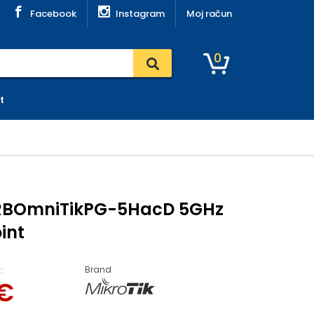
Facebook
Instagram
Moj račun
0
t
 RBOmniTikPG-5HacD 5GHz
int
Brand
:
€