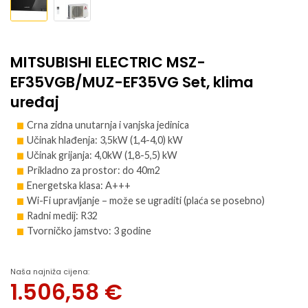
MITSUBISHI ELECTRIC MSZ-
EF35VGB/MUZ-EF35VG Set, klima
uređaj
Crna zidna unutarnja i vanjska jedinica
Učinak hlađenja: 3,5kW (1,4-4,0) kW
Učinak grijanja: 4,0kW (1,8-5,5) kW
Prikladno za prostor: do 40m2
Energetska klasa: A+++
Wi-Fi upravljanje – može se ugraditi (plaća se posebno)
Radni medij: R32
Tvorničko jamstvo: 3 godine
Naša najniža cijena:
1.506,58
€