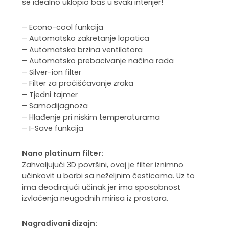
se idealno uklopio baš u svaki interijer!
– Econo-cool funkcija
– Automatsko zakretanje lopatica
– Automatska brzina ventilatora
– Automatsko prebacivanje načina rada
– Silver-ion filter
– Filter za pročišćavanje zraka
– Tjedni tajmer
– Samodijagnoza
– Hlađenje pri niskim temperaturama
– I-Save funkcija
Nano platinum filter:
Zahvaljujući 3D površini, ovaj je filter iznimno
učinkovit u borbi sa neželjnim česticama. Uz to
ima deodirajući učinak jer ima sposobnost
izvlačenja neugodnih mirisa iz prostora.
Nagrađivani dizajn: