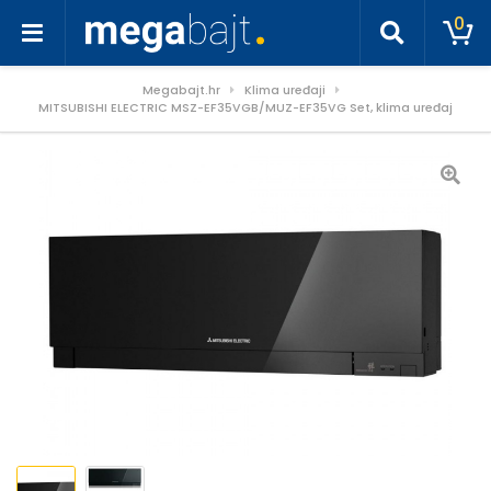
0
Megabajt.hr
Klima uređaji
MITSUBISHI ELECTRIC MSZ-EF35VGB/MUZ-EF35VG Set, klima uređaj