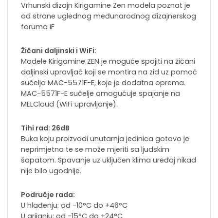
Vrhunski dizajn Kirigamine Zen modela poznat je
od strane uglednog međunarodnog dizajnerskog
foruma IF
Žičani daljinski i WiFi:
Modele Kirigamine ZEN je moguće spojiti na žičani
daljinski upravljač koji se montira na zid uz pomoć
sučelja MAC-5571F-E, koje je dodatna oprema.
MAC-5571F-E sučelje omogućuje spajanje na
MELCloud (WiFi upravljanje).
Tihi rad: 26dB
Buka koju proizvodi unutarnja jedinica gotovo je
neprimjetna te se može mjeriti sa ljudskim
šapatom. Spavanje uz uključen klima uređaj nikad
nije bilo ugodnije.
Područje rada:
U hlađenju: od -10°C do +46°C
U grijanju: od -15°C do +24°C