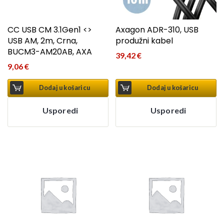
CC USB CM 3.1Gen1 <>
Axagon ADR-310, USB
USB AM, 2m, Crna,
produžni kabel
BUCM3-AM20AB, AXA
39,42
€
9,06
€
Dodaj u košaricu
Dodaj u košaricu
Usporedi
Usporedi