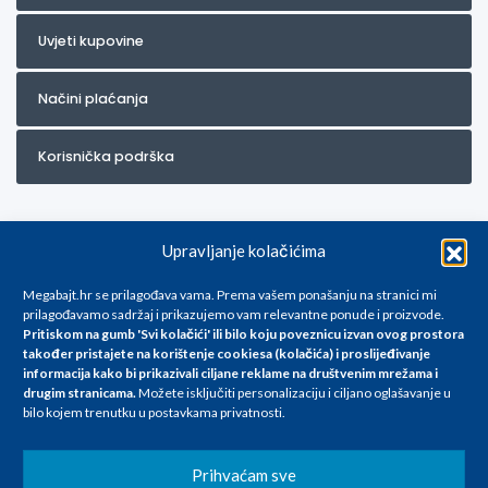
Uvjeti kupovine
Načini plaćanja
Korisnička podrška
Upravljanje kolačićima
Megabajt.hr se prilagođava vama. Prema vašem ponašanju na stranici mi
prilagođavamo sadržaj i prikazujemo vam relevantne ponude i proizvode.
Pritiskom na gumb 'Svi kolačići' ili bilo koju poveznicu izvan ovog prostora
Za artikle kojih trenutno nema u ponudi obratite nam se na
također pristajete na korištenje cookiesa (kolačića) i proslijeđivanje
info@megabajt.hr. Sve cijene su informativnog karaktera i podložne su
informacija kako bi prikazivali ciljane reklame na
društvenim mrežama i
promjenama, a
drugim stranicama
.
Možete isključiti personalizaciju i ciljano oglašavanje u
iskazane su za avansno plaćanje(gotovina) u Eurima i uključuju PDV. Sve
bilo kojem trenutku u postavkama privatnosti.
cijene su iskazane isključivo za kupovinu putem webshop-a i mogu
se razlikovati od cijena u našim poslovnicama. Trudimo se dati što bolji
i točniji opis i sliku. Unatoč tome, ne možemo garantirati da su svi
Prihvaćam sve