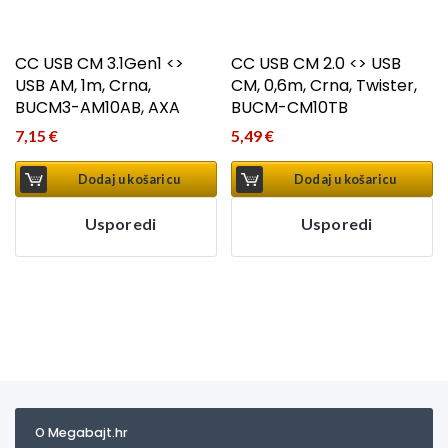
CC USB CM 3.1Gen1 <>
CC USB CM 2.0 <> USB
USB AM, 1m, Crna,
CM, 0,6m, Crna, Twister,
BUCM3-AM10AB, AXA
BUCM-CM10TB
7,15
€
5,49
€
Dodaj u košaricu
Dodaj u košaricu
Usporedi
Usporedi
O Megabajt.hr