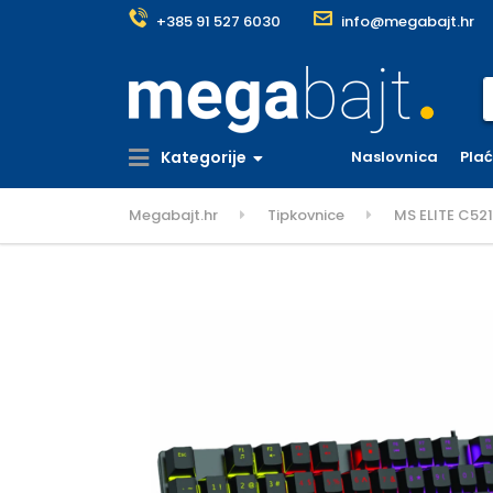
+385 91 527 6030
info@megabajt.hr
S
Kategorije
Naslovnica
Pla
Megabajt.hr
Tipkovnice
MS ELITE C521