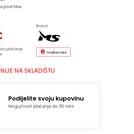
a površina
Brand
:
€
sko plaćanje
Izračun rata
 €
NIJE NA SKLADIŠTU
Podijelite svoju kupovinu
Mogućnost plaćanja do 36 rata