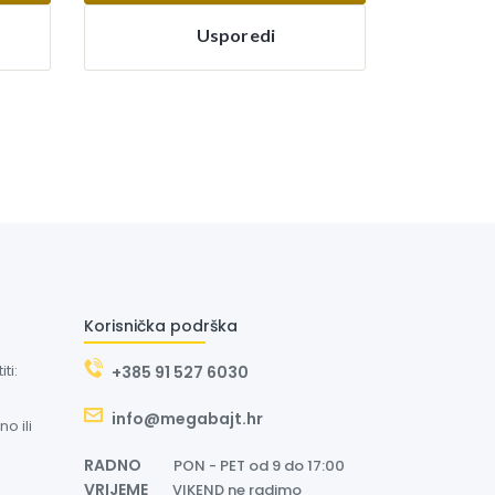
Usporedi
Korisnička podrška
ti:
+385 91 527 6030
info@megabajt.hr
o ili
RADNO
PON - PET od 9 do 17:00
VRIJEME
VIKEND ne radimo