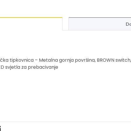
Do
ka tipkovnica – Metalna gornja površina, BROWN switch, r
LED svjetla za prebacivanje
i