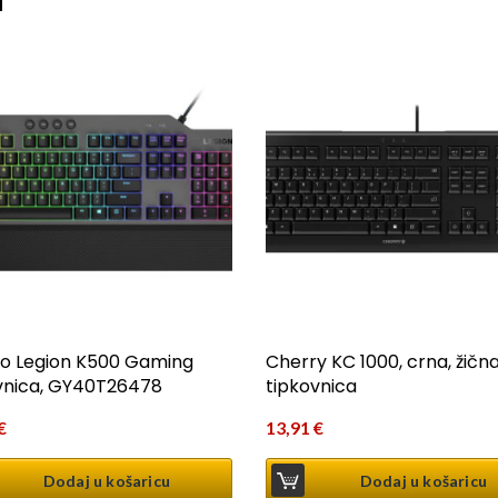
o Legion K500 Gaming
Cherry KC 1000, crna, žičn
vnica, GY40T26478
tipkovnica
€
13,91
€
Dodaj u košaricu
Dodaj u košaricu