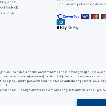
o sigurnosti
– pouzećem prilikom dostave 
ost i kolačići
za kupnju
kojih trenutno nema u ponudi obratite nam se na info@megabajt.hr. Sve cijen
 za avansno plaćanje(gotovina) u Eurima i uključuju PDV. Sve cijene su iskaz
ti od cijena u našim poslovnicama. Trudimo se dati što bolji i točniji opis i s
odaci
otpunosti točni. Ne odgovaramo za eventualne pogreške nastale u opisu proizv