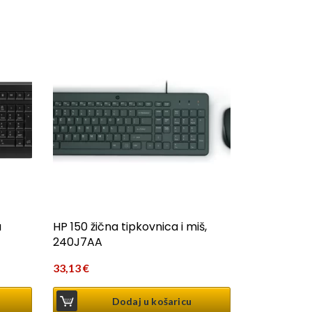
a
HP 150 žična tipkovnica i miš,
240J7AA
33,13
€
Dodaj u košaricu