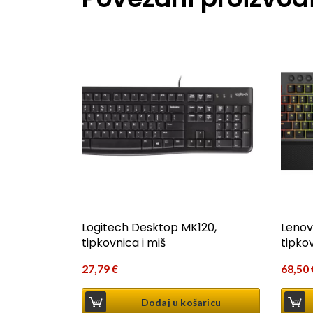
Logitech Desktop MK120,
Lenov
tipkovnica i miš
tipko
27,79
€
68,50
Dodaj u košaricu