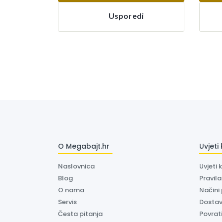
Usporedi
O Megabajt.hr
Uvjeti
Naslovnica
Uvjeti 
Blog
Pravil
O nama
Načini
Servis
Dosta
Česta pitanja
Povrati