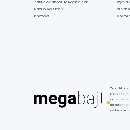
Zašto odabrati Megabajt.hr
Izjava 
Račun na firmu
Privatn
Kontakt
Upute 
Za artikle 
iskazane su
se razlikova
navedeni p
i slike u p