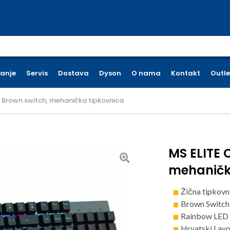
earch for:
ćanje
Servis
Dostava
Dyson
O nama
Kontakt
Outle
 Brown switch, mehanička tipkovnica
MS ELITE 
mehaničk
Žična tipkovn
Brown Switch
Rainbow LED o
Hrvatski Lay