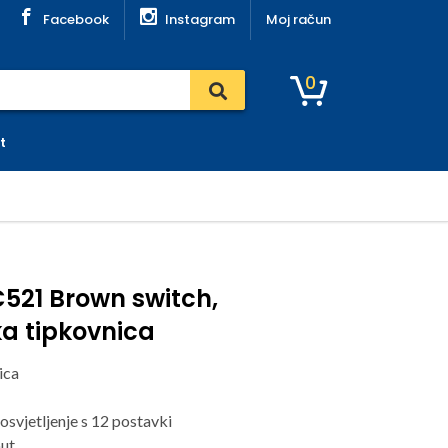
Facebook
Instagram
Moj račun
0
t
C521 Brown switch,
a tipkovnica
ica
svjetljenje s 12 postavki
out