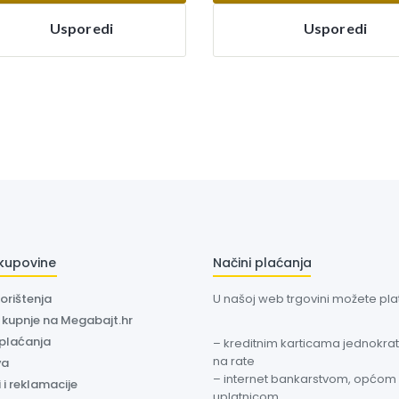
Usporedi
Usporedi
 kupovine
Načini plaćanja
korištenja
U našoj web trgovini možete plati
a kupnje na Megabajt.hr
 plaćanja
– kreditnim karticama jednokratn
na rate
va
– internet bankarstvom, općom
 i reklamacije
uplatnicom