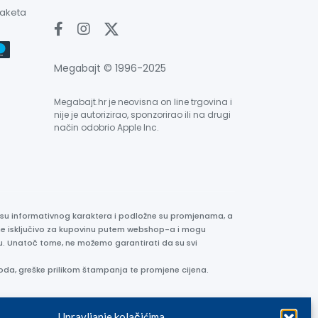
paketa
Megabajt © 1996-2025
Megabajt.hr je neovisna on line trgovina i
nije je autorizirao, sponzorirao ili na drugi
način odobrio Apple Inc.
e su informativnog karaktera i podložne su promjenama, a
ane isključivo za kupovinu putem webshop-a i mogu
liku. Unatoč tome, ne možemo garantirati da su svi
oda, greške prilikom štampanja te promjene cijena.
Upravljanje kolačićima