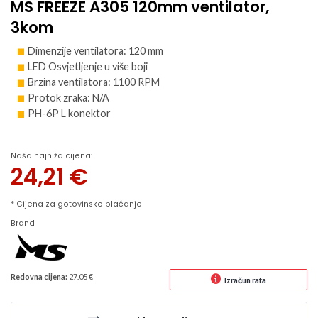
MS FREEZE A305 120mm ventilator,
3kom
Dimenzije ventilatora: 120 mm
LED Osvjetljenje u više boji
Brzina ventilatora: 1100 RPM
Protok zraka: N/A
PH-6P L konektor
Naša najniža cijena:
24,21
€
* Cijena za gotovinsko plaćanje
Brand
Redovna cijena:
27.05 €
Izračun rata