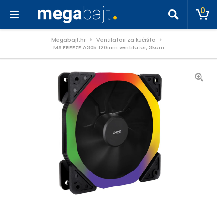
0
Megabajt.hr
Ventilatori za kućišta
MS FREEZE A305 120mm ventilator, 3kom