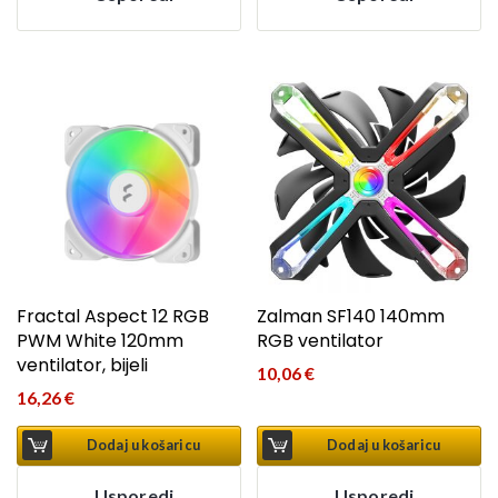
Fractal Aspect 12 RGB
Zalman SF140 140mm
PWM White 120mm
RGB ventilator
ventilator, bijeli
10,06
€
16,26
€
Dodaj u košaricu
Dodaj u košaricu
Usporedi
Usporedi