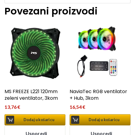
Povezani proizvodi
MS FREEZE L221 120mm
NaviaTec RGB ventilator
zeleni ventilator, 3kom
+ Hub, 3kom
13,76
€
16,54
€
Dodaj u košaricu
Dodaj u košaricu
Usporedi
Usporedi