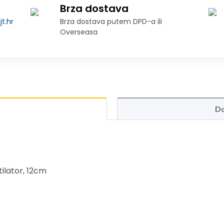
Brza dostava
t.hr
Brza dostava putem DPD-a ili
Overseasa
Do
ilator, 12cm