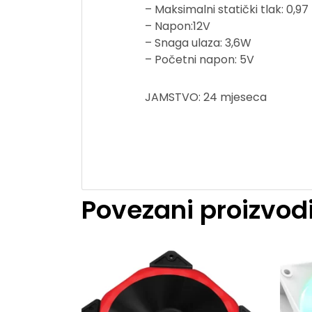
– Maksimalni statički tlak: 0,
– Napon:12V
– Snaga ulaza: 3,6W
– Početni napon: 5V
JAMSTVO: 24 mjeseca
Povezani proizvod