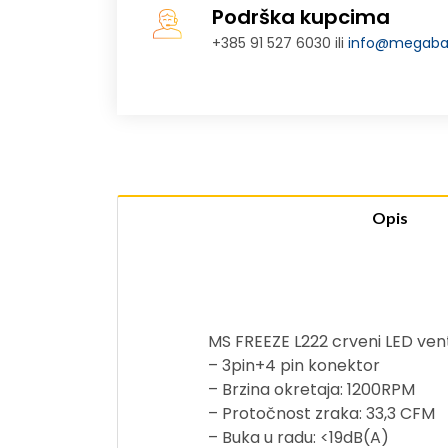
Podrška kupcima
+385 91 527 6030 ili
info@megabaj
Opis
MS FREEZE L222 crveni LED vent
– 3pin+4 pin konektor
– Brzina okretaja: 1200RPM
– Protočnost zraka: 33,3 CFM
– Buka u radu: <19dB(A)