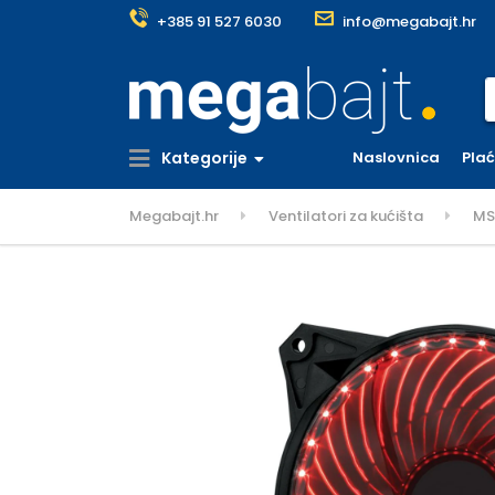
+385 91 527 6030
info@megabajt.hr
S
Kategorije
Naslovnica
Pla
Megabajt.hr
Ventilatori za kućišta
MS