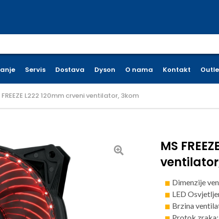
earch for:
ćanje
Servis
Dostava
Dyson
O nama
Kontakt
Outle
 FREEZE L222 120mm crveni ventilator, 3kom
MS FREEZE
ventilato
Dimenzije ven
LED Osvjetljen
Brzina ventil
Protok zraka