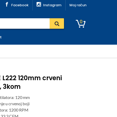
Facebook
Instagram
Moj račun
0
t
 L222 120mm crveni
r, 3kom
tilatora: 120 mm
je u crvenoj boji
atora: 1200 RPM
: 33.3 CFM