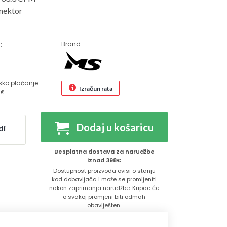
onektor
Brand
:
€
sko plaćanje
Izračun rata
 €
Dodaj u košaricu
di
Besplatna dostava za narudžbe
iznad 398€
Dostupnost proizvoda ovisi o stanju
kod dobavljača i može se promijeniti
nakon zaprimanja narudžbe. Kupac će
o svakoj promjeni biti odmah
obaviješten.