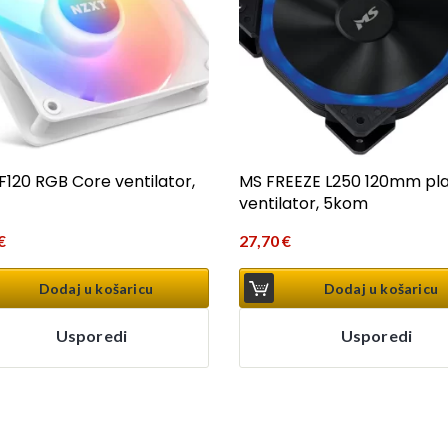
F120 RGB Core ventilator,
MS FREEZE L250 120mm pla
ventilator, 5kom
€
27,70
€
Dodaj u košaricu
Dodaj u košaricu
Usporedi
Usporedi