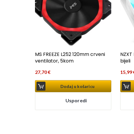
MS FREEZE L252 120mm crveni
NZXT 
ventilator, 5kom
bijeli
27,70
€
15,99
Dodaj u košaricu
Usporedi