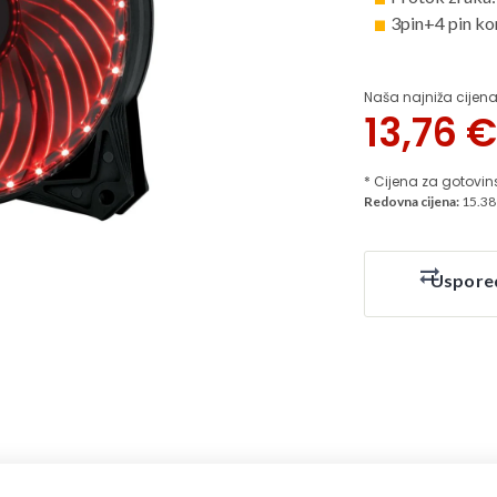
3pin+4 pin k
Naša najniža cijena
13,76
* Cijena za gotovin
Redovna cijena:
15.38
Uspore