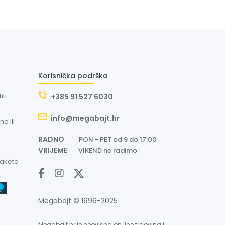
Korisnička podrška
ti:
+385 91 527 6030
info@megabajt.hr
o ili
RADNO
PON - PET od 9 do 17:00
VRIJEME
VIKEND ne radimo
paketa
Megabajt © 1996-2025
Megabajt.hr je neovisna on line trgovina i