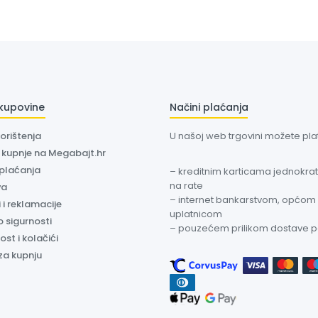
 kupovine
Načini plaćanja
korištenja
U našoj web trgovini možete plati
a kupnje na Megabajt.hr
 plaćanja
– kreditnim karticama jednokratn
na rate
va
– internet bankarstvom, općom
 i reklamacije
uplatnicom
o sigurnosti
– pouzećem prilikom dostave 
ost i kolačići
za kupnju