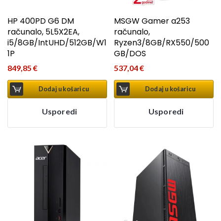
HP 400PD G6 DM
MSGW Gamer a253
računalo, 5L5X2EA,
računalo,
i5/8GB/IntUHD/512GB/W1
Ryzen3/8GB/RX550/500
1P
GB/DOS
849,85
€
537,04
€
Dodaj u košaricu
Dodaj u košaricu
Usporedi
Usporedi