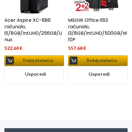
Acer Aspire XC-886
MSGW Office i163
računalo,
računalo,
i5/8GB/IntUHD/256GB/Li
i3/8GB/IntUHD/500GB/W
nux
10P
522,60
€
557,68
€
Dodaj u košaricu
Dodaj u košaricu
Usporedi
Usporedi