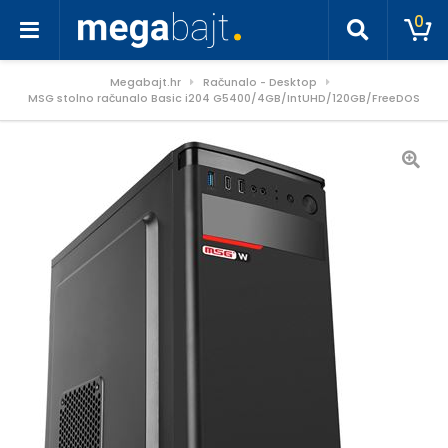
0
Megabajt.hr
Računalo - Desktop
MSG stolno računalo Basic i204 G5400/4GB/IntUHD/120GB/FreeDOS