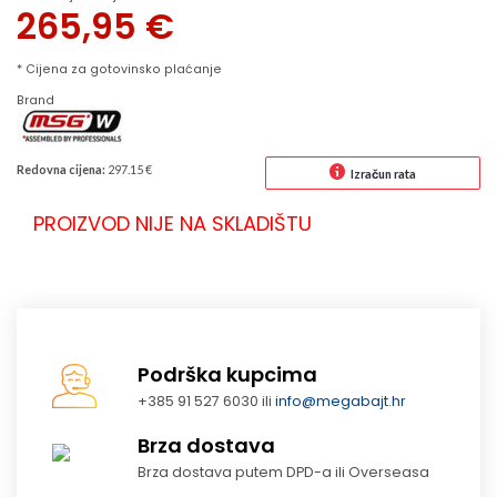
265,95
€
* Cijena za gotovinsko plaćanje
Brand
Redovna cijena:
297.15 €
Izračun rata
PROIZVOD NIJE NA SKLADIŠTU
Podrška kupcima
+385 91 527 6030 ili
info@megabajt.hr
Brza dostava
Brza dostava putem DPD-a ili Overseasa