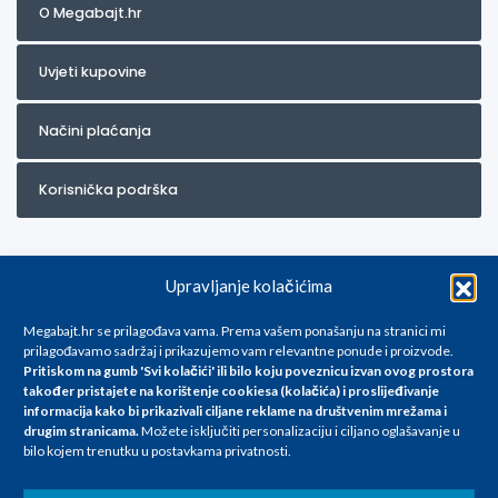
O Megabajt.hr
Uvjeti kupovine
Načini plaćanja
Korisnička podrška
Upravljanje kolačićima
Megabajt.hr se prilagođava vama. Prema vašem ponašanju na stranici mi
prilagođavamo sadržaj i prikazujemo vam relevantne ponude i proizvode.
Pritiskom na gumb 'Svi kolačići' ili bilo koju poveznicu izvan ovog prostora
Za artikle kojih trenutno nema u ponudi obratite nam se na
također pristajete na korištenje cookiesa (kolačića) i proslijeđivanje
info@megabajt.hr. Sve cijene su informativnog karaktera i podložne su
informacija kako bi prikazivali ciljane reklame na
društvenim mrežama i
promjenama, a
drugim stranicama
.
Možete isključiti personalizaciju i ciljano oglašavanje u
iskazane su za avansno plaćanje(gotovina) u Eurima i uključuju PDV. Sve
bilo kojem trenutku u postavkama privatnosti.
cijene su iskazane isključivo za kupovinu putem webshop-a i mogu
se razlikovati od cijena u našim poslovnicama. Trudimo se dati što bolji