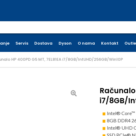
earch for:
ćanje
Servis
Dostava
Dyson
O nama
Kontakt
Outle
unalo HP 400PD G5 MT, 7EL81EA i7/8GB/IntUHD/256GB/Win10P
Računalo
i7/8GB/I
Intel® Core™
8GB DDR4 
Intel® UHD G
SSD PCIe® 