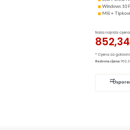
Windows 10 P
Miš + Tipkovn
Naša najniža cijena
852,3
* Cijena za gotovin
Redovna cijena:
952.3
Uspore