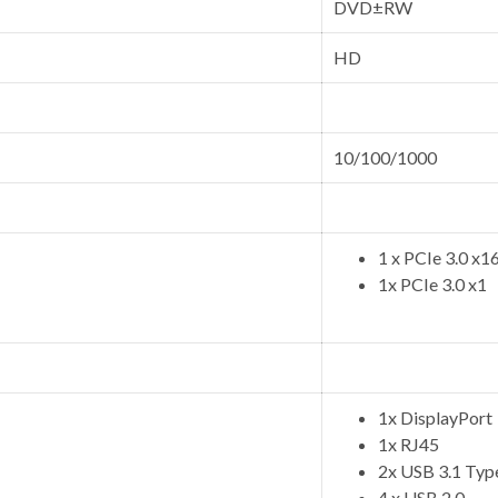
DVD±RW
HD
10/100/1000
1 x PCIe 3.0 x1
1x PCIe 3.0 x1
1x DisplayPort
1x RJ45
2x USB 3.1 Typ
4 x USB 2.0