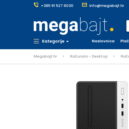
+385 91 527 6030
info@megabajt.hr
S
Kategorije
Naslovnica
Pla
Megabajt.hr
Računalo - Desktop
Rač