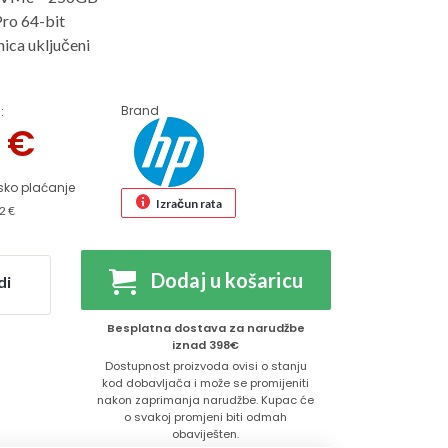
ro 64-bit
ica uključeni
Brand
:
4
€
sko plaćanje
Izračun rata
2 €
Dodaj u košaricu
di
Besplatna dostava za narudžbe
iznad 398€
Dostupnost proizvoda ovisi o stanju
kod dobavljača i može se promijeniti
nakon zaprimanja narudžbe. Kupac će
o svakoj promjeni biti odmah
obaviješten.