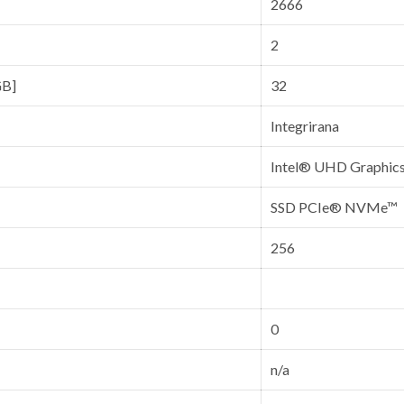
2666
2
GB]
32
Integrirana
Intel® UHD Graphic
SSD PCIe® NVMe™
256
0
n/a