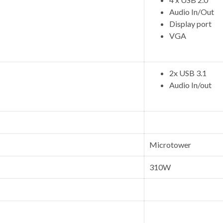
Audio In/Out
Display port
VGA
2x USB 3.1
Audio In/out
Microtower
310W