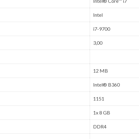
Intel® Core™ i7
Intel
i7-9700
3,00
12 MB
Intel® B360
1151
1x 8 GB
DDR4