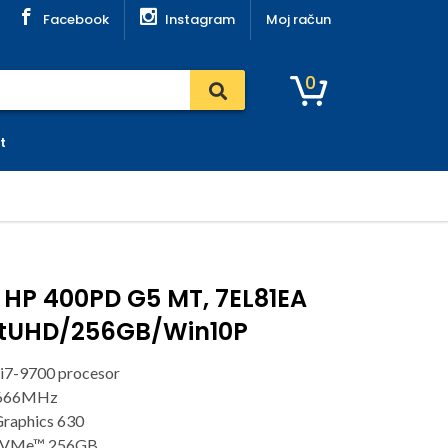
Facebook
Instagram
Moj račun
0
t
 HP 400PD G5 MT, 7EL81EA
ntUHD/256GB/Win10P
 i7-9700 procesor
2666MHz
raphics 630
NVMe™ 256GB