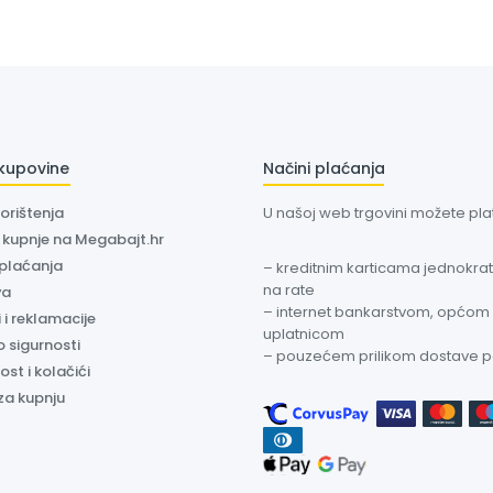
 kupovine
Načini plaćanja
korištenja
U našoj web trgovini možete plati
a kupnje na Megabajt.hr
 plaćanja
– kreditnim karticama jednokratn
na rate
va
– internet bankarstvom, općom
 i reklamacije
uplatnicom
o sigurnosti
– pouzećem prilikom dostave 
ost i kolačići
za kupnju