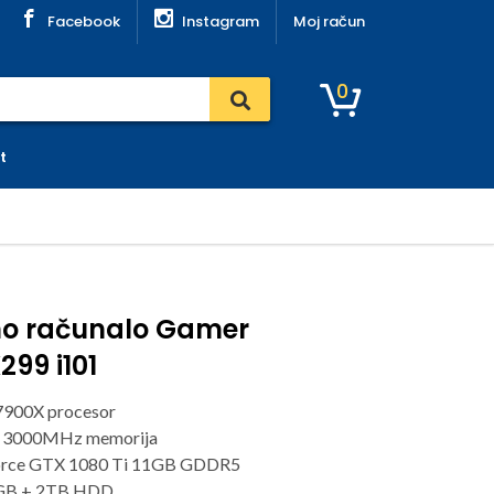
Facebook
Instagram
Moj račun
0
t
no računalo Gamer
299 i101
-7900X procesor
 3000MHz memorija
rce GTX 1080 Ti 11GB GDDR5
GB + 2TB HDD