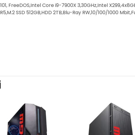
01, FreeDOS,Intel Core i9-7900X 3,30GHz,Intel X299,4x
5,M.2 SSD 512GB,HDD 2TB,Blu-Ray RW,10/100/1000 Mbit,Fu
i