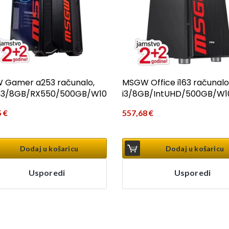
 Gamer a253 računalo,
MSGW Office i163 računalo
n3/8GB/RX550/500GB/W10
i3/8GB/IntUHD/500GB/W1
5
€
557,68
€
Dodaj u košaricu
Dodaj u košaricu
Usporedi
Usporedi