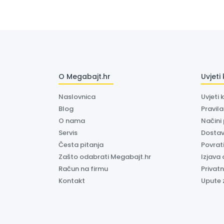
O Megabajt.hr
Uvjeti
Naslovnica
Uvjeti 
Blog
Pravil
O nama
Načini
Servis
Dosta
Česta pitanja
Povrati
Zašto odabrati Megabajt.hr
Izjava 
Račun na firmu
Privatn
Kontakt
Upute 