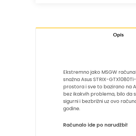
Opis
Ekstremno jako MSGW računalo 
snažna Asus STRIX-GTX1080Ti-1
prostora i sve to bazirano na 
bez ikakvih problema, bilo da se 
sigurni i bezbrižni uz ovo rač
godine.
Računalo ide po narudžbi!