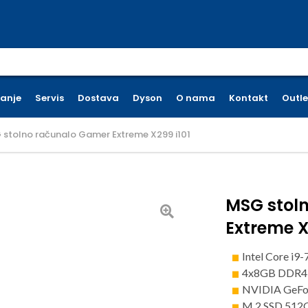
earch for:
ćanje
Servis
Dostava
Dyson
O nama
Kontakt
Outle
stolno računalo Gamer Extreme X299 i101
MSG stol
Extreme X
Intel Core i9
4x8GB DDR4
NVIDIA GeFo
M.2 SSD 512