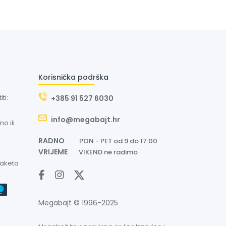
Korisnička podrška
ti:
+385 91 527 6030
info@megabajt.hr
o ili
RADNO
PON - PET od 9 do 17:00
VRIJEME
VIKEND ne radimo
paketa
Megabajt © 1996-2025