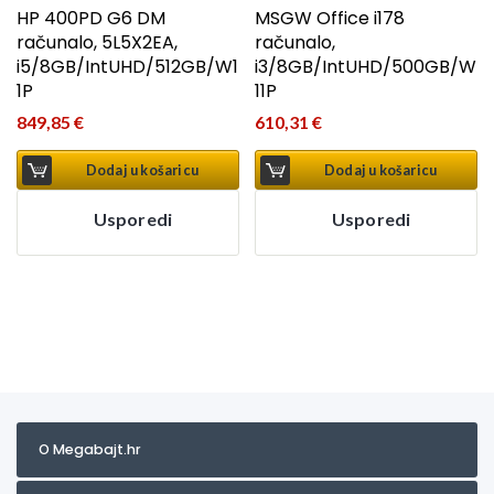
HP 400PD G6 DM
MSGW Office i178
računalo, 5L5X2EA,
računalo,
i5/8GB/IntUHD/512GB/W1
i3/8GB/IntUHD/500GB/W
1P
11P
849,85
€
610,31
€
Dodaj u košaricu
Dodaj u košaricu
Usporedi
Usporedi
O Megabajt.hr