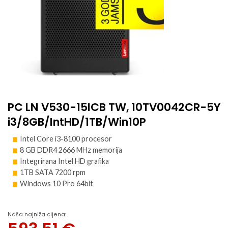
PC LN V530-15ICB TW, 10TV0042CR-5Y
i3/8GB/IntHD/1TB/Win10P
Intel Core i3-8100 procesor
8 GB DDR4 2666 MHz memorija
Integrirana Intel HD grafika
1TB SATA 7200 rpm
Windows 10 Pro 64bit
Naša najniža cijena: