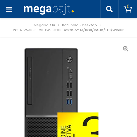
0
Megabajt.hr
Računalo - Desktop
PC LN V530-15ICB TW, 10TV0042CR-5Y i3/8GB/IntHD/1TB/Win10P