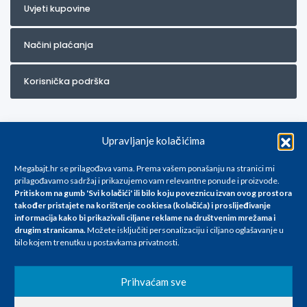
Uvjeti kupovine
Načini plaćanja
Korisnička podrška
Upravljanje kolačićima
Megabajt.hr se prilagođava vama. Prema vašem ponašanju na stranici mi
prilagođavamo sadržaj i prikazujemo vam relevantne ponude i proizvode.
Pritiskom na gumb 'Svi kolačići' ili bilo koju poveznicu izvan ovog prostora
Za artikle kojih trenutno nema u ponudi obratite nam se na
također pristajete na korištenje cookiesa (kolačića) i proslijeđivanje
info@megabajt.hr. Sve cijene su informativnog karaktera i podložne su
informacija kako bi prikazivali ciljane reklame na
društvenim mrežama i
promjenama, a
drugim stranicama
.
Možete isključiti personalizaciju i ciljano oglašavanje u
iskazane su za avansno plaćanje(gotovina) u Eurima i uključuju PDV. Sve
bilo kojem trenutku u postavkama privatnosti.
cijene su iskazane isključivo za kupovinu putem webshop-a i mogu
se razlikovati od cijena u našim poslovnicama. Trudimo se dati što bolji
i točniji opis i sliku. Unatoč tome, ne možemo garantirati da su svi
Prihvaćam sve
navedeni podaci
i slike u potpunosti točni. Ne odgovaramo za eventualne pogreške