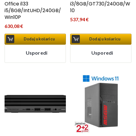
Office i133
i3/8GB/GT730/240GB/W
i5/8GB/IntUHD/240GB/
10
Win10P
537,94
€
630,08
€
Dodaj u košaricu
Dodaj u košaricu
Usporedi
Usporedi