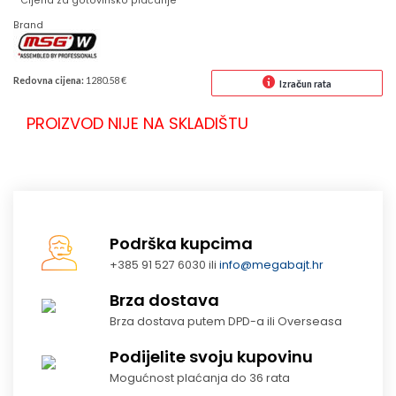
* Cijena za gotovinsko plaćanje
Brand
Redovna cijena:
1280.58 €
Izračun rata
PROIZVOD NIJE NA SKLADIŠTU
Podrška kupcima
+385 91 527 6030 ili
info@megabajt.hr
Brza dostava
Brza dostava putem DPD-a ili Overseasa
Podijelite svoju kupovinu
Mogućnost plaćanja do 36 rata