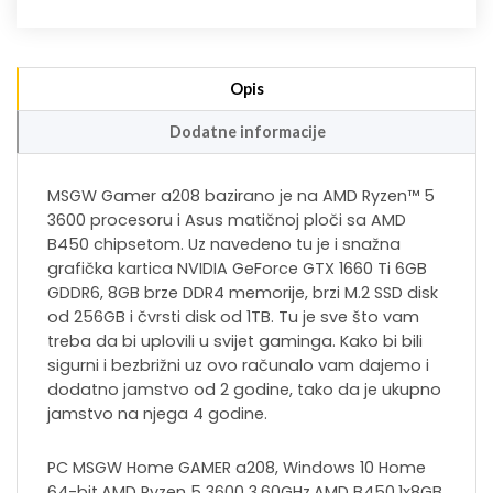
Opis
Dodatne informacije
MSGW Gamer a208 bazirano je na AMD Ryzen™ 5
3600 procesoru i Asus matičnoj ploči sa AMD
B450 chipsetom. Uz navedeno tu je i snažna
grafička kartica NVIDIA GeForce GTX 1660 Ti 6GB
GDDR6, 8GB brze DDR4 memorije, brzi M.2 SSD disk
od 256GB i čvrsti disk od 1TB. Tu je sve što vam
treba da bi uplovili u svijet gaminga. Kako bi bili
sigurni i bezbrižni uz ovo računalo vam dajemo i
dodatno jamstvo od 2 godine, tako da je ukupno
jamstvo na njega 4 godine.
PC MSGW Home GAMER a208, Windows 10 Home
64-bit,AMD Ryzen 5 3600 3,60GHz,AMD B450,1x8GB