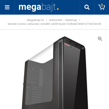
0
Megabajt.hr
Računalo - Desktop
MSGW stolno računalo GAMER a208 Ryzen 5/8GB/1660Ti/1TB/Win10