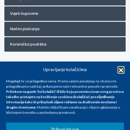
Uvjeti kupovine
Načini plaćanja
Korisnička podrška
Upravljanje kolačićima
Megabajt.hr se prilagođava vama. Prema vašem ponašanju na stranici mi
prilagođavamo sadržaj i prikazujemo vam relevantne ponude i proizvode.
Pritiskom na gumb 'Svi kolačići' ili bilo koju poveznicu izvan ovog prostora
Za artikle kojih trenutno nema u ponudi obratite nam se na
također pristajete na korištenje cookiesa (kolačića) i proslijeđivanje
info@megabajt.hr. Sve cijene su informativnog karaktera i podložne su
informacija kako bi prikazivali ciljane reklame na
društvenim mrežama i
promjenama, a
drugim stranicama
.
Možete isključiti personalizaciju i ciljano oglašavanje u
iskazane su za avansno plaćanje(gotovina) u Eurima i uključuju PDV. Sve
bilo kojem trenutku u postavkama privatnosti.
cijene su iskazane isključivo za kupovinu putem webshop-a i mogu
se razlikovati od cijena u našim poslovnicama. Trudimo se dati što bolji
i točniji opis i sliku. Unatoč tome, ne možemo garantirati da su svi
Prihvaćam sve