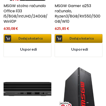
MSGW stolno računalo
MSGW Gamer a253
Office i133
računalo,
i5/8GB/IntUHD/240GB/
Ryzen3/8GB/RX550/500
Win10P
GB/W10
630,08
€
625,85
€
Dodaj u košaricu
Dodaj u košaricu
Usporedi
Usporedi