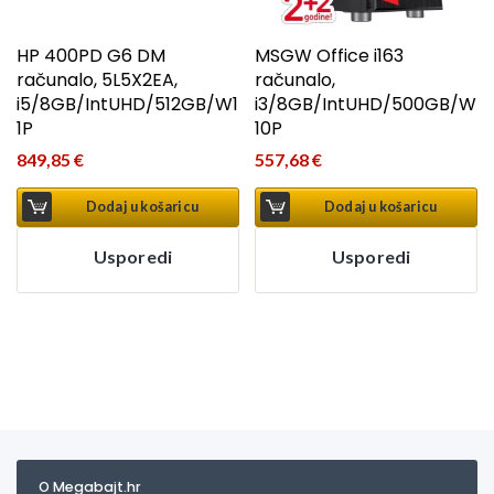
HP 400PD G6 DM
MSGW Office i163
računalo, 5L5X2EA,
računalo,
i5/8GB/IntUHD/512GB/W1
i3/8GB/IntUHD/500GB/W
1P
10P
849,85
€
557,68
€
Dodaj u košaricu
Dodaj u košaricu
Usporedi
Usporedi
O Megabajt.hr