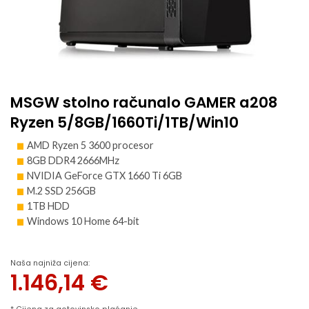
MSGW stolno računalo GAMER a208
Ryzen 5/8GB/1660Ti/1TB/Win10
AMD Ryzen 5 3600 procesor
8GB DDR4 2666MHz
NVIDIA GeForce GTX 1660 Ti 6GB
M.2 SSD 256GB
1TB HDD
Windows 10 Home 64-bit
Naša najniža cijena:
1.146,14
€