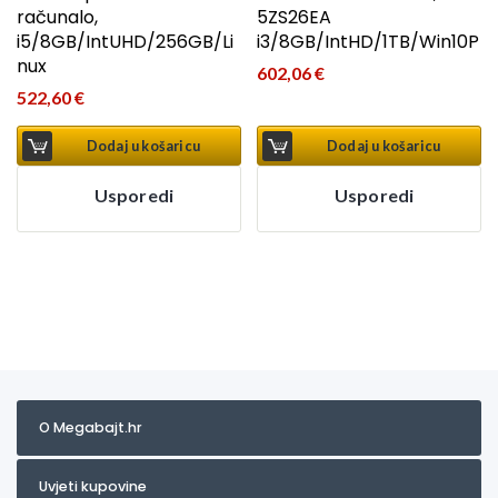
računalo,
5ZS26EA
i5/8GB/IntUHD/256GB/Li
i3/8GB/IntHD/1TB/Win10P
nux
602,06
€
522,60
€
Dodaj u košaricu
Dodaj u košaricu
Usporedi
Usporedi
O Megabajt.hr
Uvjeti kupovine