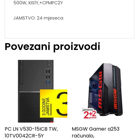
500W, KIS1Y,+CPMPC2Y
JAMSTVO: 24 mjeseca
Povezani proizvodi
PC LN V530-15ICB TW,
MSGW Gamer a253
10TV0042CR-5Y
računalo,