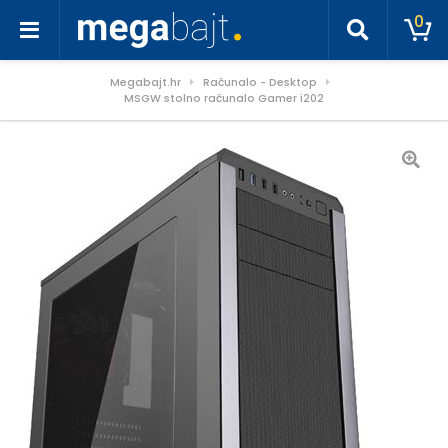
0
Megabajt.hr
Računalo - Desktop
MSGW stolno računalo Gamer i202