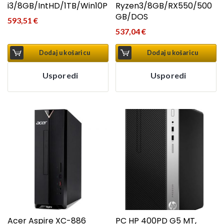
i3/8GB/IntHD/1TB/Win10P
Ryzen3/8GB/RX550/500
GB/DOS
593,51
€
537,04
€
Dodaj u košaricu
Dodaj u košaricu
Usporedi
Usporedi
Acer Aspire XC-886
PC HP 400PD G5 MT,