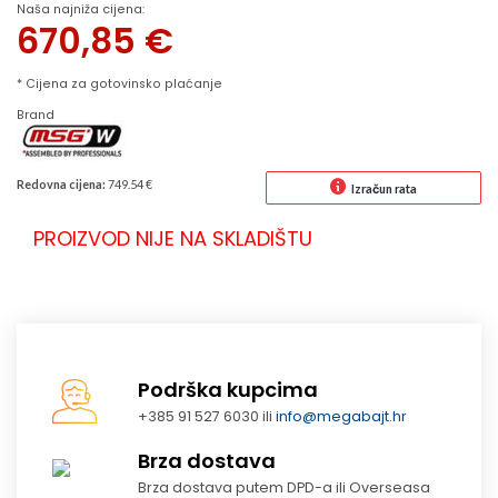
Naša najniža cijena:
670,85
€
* Cijena za gotovinsko plaćanje
Brand
Redovna cijena:
749.54 €
Izračun rata
PROIZVOD NIJE NA SKLADIŠTU
Podrška kupcima
+385 91 527 6030 ili
info@megabajt.hr
Brza dostava
Brza dostava putem DPD-a ili Overseasa