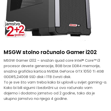
MSGW stolno računalo Gamer i202
MSGW Gamer i202 – snažan quad core Intel® Core™ i3
procesor devete generacije, 8GB brze DDR4 memorije,
snažna grafička kartica NVIDIA GeForce GTX 1050 Ti 4GB
GDDR5,240GB SSD disk i 1TB čvrsti disk.
To je sve što vam treba kako bi uplovili u svijet gaming-a.
Kako bi bili sigurni i bezbrižni uz ovo računalo vam
dajemo i dodatno jamstvo od 2 godine, tako da je
ukupno jamstvo na njega 4 godine.