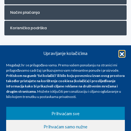
Načini plaćanja
Korisnička podrška
Upravljanje kolačićima
Megabajt.hr se prilagođava vama. Prema vašem ponašanju na stranici mi
prilagođavamo sadržaj i prikazujemo vam relevantne ponude i proizvode.
Pritiskom na gumb 'Svi kolačići' ili bilo koju poveznicu izvan ovog prostora
Za artikle kojih trenutno nema u ponudi obratite nam se na
također pristajete na korištenje cookiesa (kolačića) i proslijeđivanje
info@megabajt.hr. Sve cijene su informativnog karaktera i podložne su
informacija kako bi prikazivali ciljane reklame na
društvenim mrežama i
promjenama, a
drugim stranicama
.
Možete isključiti personalizaciju i ciljano oglašavanje u
iskazane su za avansno plaćanje(gotovina) u Eurima i uključuju PDV. Sve
bilo kojem trenutku u postavkama privatnosti.
cijene su iskazane isključivo za kupovinu putem webshop-a i mogu
se razlikovati od cijena u našim poslovnicama. Trudimo se dati što bolji
i točniji opis i sliku. Unatoč tome, ne možemo garantirati da su svi
Prihvaćam sve
navedeni podaci
i slike u potpunosti točni. Ne odgovaramo za eventualne pogreške
Prihvaćam samo nužne
nastale u opisu proizvoda, greške prilikom štampanja te promjene