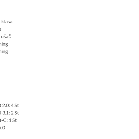
 klasa
e
rošač
ming
ming
 2.0: 4 St
 3.1: 2 St
-C: 1 St
5.0