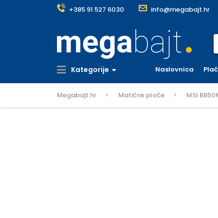
+385 91 527 6030
info@megabajt.hr
S
Kategorije
Naslovnica
Pla
Megabajt.hr
Matične ploče
MSI B850