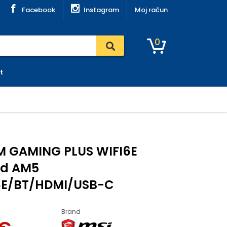
Facebook
Instagram
Moj račun
0
t
M GAMING PLUS WIFI6E
rd AM5
6E/BT/HDMI/USB-C
Brand
: