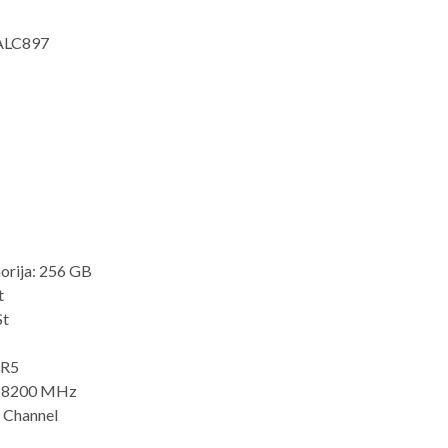
 ALC897
orija: 256 GB
t
St
DR5
e: 8200 MHz
l Channel