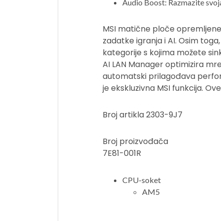
Audio Boost: Razmazite svoja
MSI matične ploče opremljene
zadatke igranja i AI. Osim toga,
kategorije s kojima možete sinkr
AI LAN Manager optimizira mrež
automatski prilagođava perform
je ekskluzivna MSI funkcija. O
Broj artikla 2303-9J7
Broj proizvođača
7E81-001R
CPU-soket
AM5