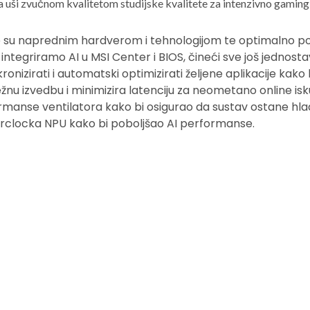
 uši zvučnom kvalitetom studijske kvalitete za intenzivno gaming
 su naprednim hardverom i tehnologijom te optimalno po
 integriramo AI u MSI Center i BIOS, čineći sve još jednostav
onizirati i automatski optimizirati željene aplikacije kako 
nu izvedbu i minimizira latenciju za neometano online isku
anse ventilatora kako bi osigurao da sustav ostane hlada
verclocka NPU kako bi poboljšao AI performanse.