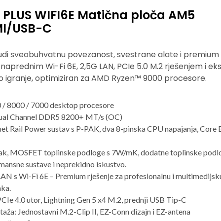
PLUS WIFI6E Matična ploča AM5
MI/USB-C
 sveobuhvatnu povezanost, svestrane alate i premium Wi-
 naprednim Wi-Fi 6E, 2,5G LAN, PCIe 5.0 M.2 rješenjem i ek
 igranje, optimiziran za AMD Ryzen™ 9000 procesore.
/ 8000 / 7000 desktop procesore
ual Channel DDR5 8200+ MT/s (OC)
t Rail Power sustav s P-PAK, dva 8-pinska CPU napajanja, Core 
jak, MOSFET toplinske podloge s 7W/mK, dodatne toplinske podlog
rmansne sustave i neprekidno iskustvo.
AN s Wi-Fi 6E – Premium rješenje za profesionalnu i multimedijsku
aka.
CIe 4.0 utor, Lightning Gen 5 x4 M.2, prednji USB Tip-C
ža: Jednostavni M.2-Clip II, EZ-Conn dizajn i EZ-antena