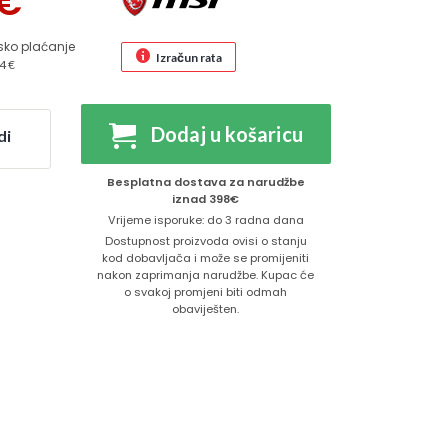
€
sko plaćanje
Izračun rata
4 €
Dodaj u košaricu
di
Besplatna dostava za narudžbe
iznad 398€
Vrijeme isporuke: do 3 radna dana
Dostupnost proizvoda ovisi o stanju
kod dobavljača i može se promijeniti
nakon zaprimanja narudžbe. Kupac će
o svakoj promjeni biti odmah
obaviješten.