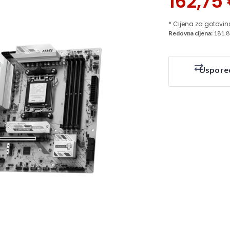
162,75
* Cijena za gotovin
Redovna cijena:
181.8
Uspore