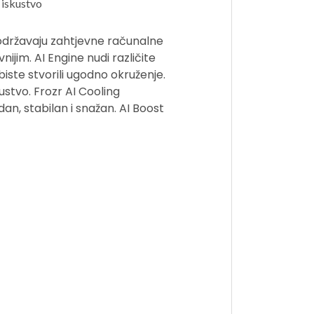
 iskustvo
državaju zahtjevne računalne
nijim. AI Engine nudi različite
biste stvorili ugodno okruženje.
stvo. Frozr AI Cooling
n, stabilan i snažan. AI Boost