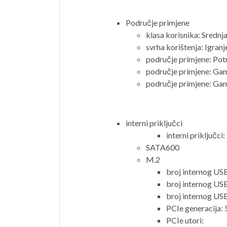
Područje primjene
klasa korisnika: Srednja
svrha korištenja: Igranj
područje primjene: Pot
područje primjene: Ga
područje primjene: Ga
interni priključci
interni priključci:
SATA600
M.2
broj internog USB
broj internog USB
broj internog USB
PCIe generacija: 
PCIe utori: