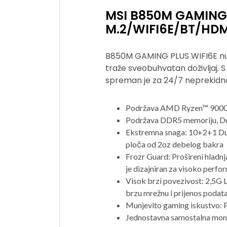
MSI B850M GAMING 
M.2/WIFI6E/BT/HD
B850M GAMING PLUS WIFI6E nudi
traže sveobuhvatan doživljaj. S
spreman je za 24/7 neprekidno
Podržava AMD Ryzen™ 9000 
Podržava DDR5 memoriju, D
Ekstremna snaga: 10+2+1 Due
ploča od 2oz debelog bakra
Frozr Guard: Prošireni hladn
je dizajniran za visoko perfo
Visok brzi povezivost: 2,5G L
brzu mrežnu i prijenos podat
Munjevito gaming iskustvo: P
Jednostavna samostalna monta