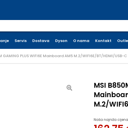
earch for:
ćanje
Servis
Dostava
Dyson
O nama
Kontakt
Outle
M GAMING PLUS WIFI6E Mainboard AM5 M.2/WIFI6E/BT/HDMI/USB-C
MSI B850
Mainboa
M.2/WIFI
Naša najniža cijena