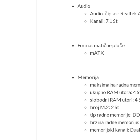
Audio
Audio-čipset: Realtek
Kanali: 7.1 St
Format matične ploče
mATX
Memorija
maksimalna radna mem
ukupno RAM utora: 4 S
slobodni RAM utori: 4 
broj M.2: 2 St
tip radne memorije: D
brzina radne memorij
memorijski kanali: Dua