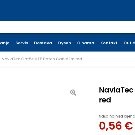
earch for:
ćanje
Servis
Dostava
Dyson
O nama
Kontakt
Outle
NaviaTec Cat5e UTP Patch Cable 1m red
NaviaTec
red
Naša najniža cijena
0,56
€