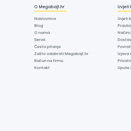
O Megabajt.hr
Uvjeti
Naslovnica
Uvjeti 
Blog
Pravil
O nama
Načini
Servis
Dosta
Česta pitanja
Povrati
Zašto odabrati Megabajt.hr
Izjava 
Račun na firmu
Privatn
Kontakt
Upute 