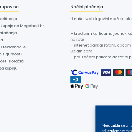
 kupovine
Načini plaćanja
korištenja
U našoj web trgovini možete plati
a kupnje na Megabajt.hr
 plaćanja
– kreditnim karticama jednokratn
na rate
va
– internet bankarstvom, općom
 i reklamacije
uplatnicom
o sigurnosti
– pouzećem prilikom dostave 
ost i kolačići
za kupnju
Megabajt.hr se pri
prikazujemo vam re