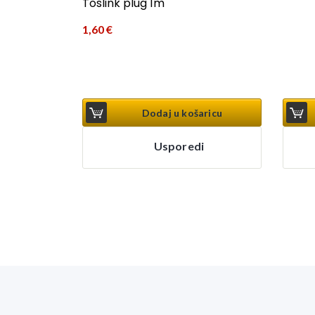
Toslink plug 1m
1,60
€
Dodaj u košaricu
Usporedi