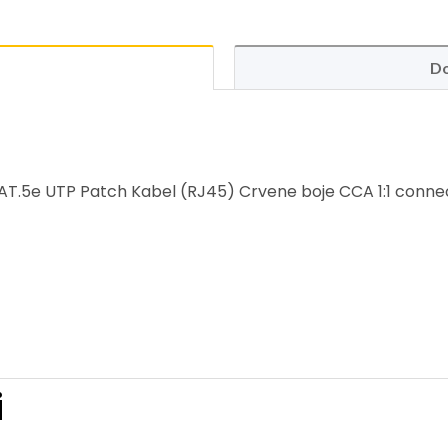
Do
T.5e UTP Patch Kabel (RJ45) Crvene boje CCA 1:1 connec
i