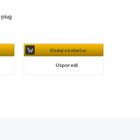
-plug
Dodaj u košaricu
Usporedi