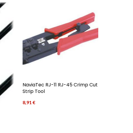
NaviaTec RJ-11 RJ-45 Crimp Cut
Strip Tool
8,91
€