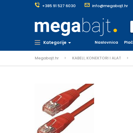
+385 91 527 6030
info@megabajt.hr
S
Kategorije
Naslovnica
Pla
Megabajt.hr
KABELI, KONEKTORI I ALAT