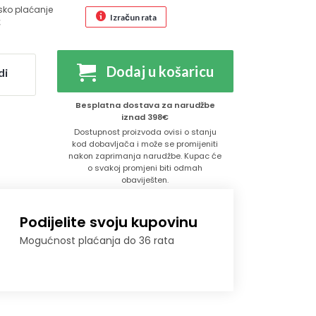
sko plaćanje
Izračun rata
€
Dodaj u košaricu
di
Besplatna dostava za narudžbe
iznad 398€
Dostupnost proizvoda ovisi o stanju
kod dobavljača i može se promijeniti
nakon zaprimanja narudžbe. Kupac će
o svakoj promjeni biti odmah
obaviješten.
Podijelite svoju kupovinu
Mogućnost plaćanja do 36 rata