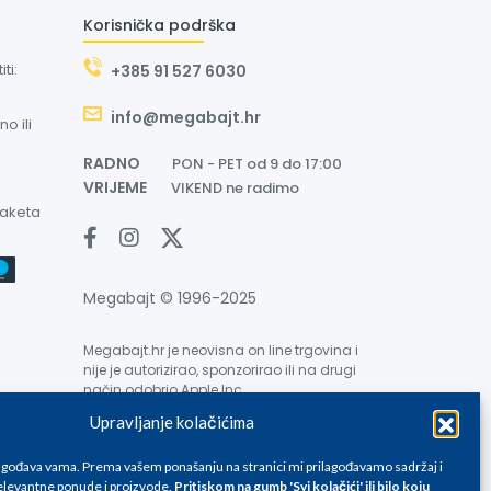
Korisnička podrška
ti:
+385 91 527 6030
info@megabajt.hr
o ili
RADNO
PON - PET od 9 do 17:00
VRIJEME
VIKEND ne radimo
paketa
Megabajt © 1996-2025
Megabajt.hr je neovisna on line trgovina i
nije je autorizirao, sponzorirao ili na drugi
način odobrio Apple Inc.
Upravljanje kolačićima
lagođava vama. Prema vašem ponašanju na stranici mi prilagođavamo sadržaj i
levantne ponude i proizvode.
Pritiskom na gumb 'Svi kolačići' ili bilo koju