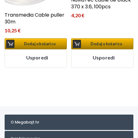
370 x 3.6, 100pcs
Transmedia Cable puller
4,20
€
30m
10,25
€
Dodaj u košaricu
Dodaj u košaricu
Usporedi
Usporedi
O Megabajt.hr