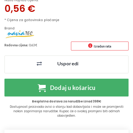
Naša najniža cijena:
0,56
€
* Cijena za gotovinsko plaćanje
Brand
Redovna cijena:
0.63 €
Izračun rata
Usporedi
Dodaj u košaricu
Besplatna dostava za narudžbe iznad 398€
Dostupnost proizvoda ovisi o stanju kod dobavljača i može se promijeniti
nakon zaprimanja narudžbe. Kupac će o svakoj promjeni biti odmah
obaviješten.