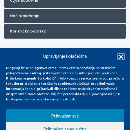
Uvjeti kupovine
Načini plaćanja
Korisnička podrška
Upravljanje kolačićima
Megabajt.hr se prilagođava vama. Prema vašem ponašanju na stranici mi
prilagođavamo sadržaj i prikazujemo vam relevantne ponude i proizvode.
Pritiskom na gumb 'Svi kolačići' ili bilo koju poveznicu izvan ovog prostora
Za artikle kojih trenutno nema u ponudi obratite nam se na
također pristajete na korištenje cookiesa (kolačića) i proslijeđivanje
info@megabajt.hr. Sve cijene su informativnog karaktera i podložne su
informacija kako bi prikazivali ciljane reklame na
društvenim mrežama i
promjenama, a
drugim stranicama
.
Možete isključiti personalizaciju i ciljano oglašavanje u
iskazane su za avansno plaćanje(gotovina) u Eurima i uključuju PDV. Sve
bilo kojem trenutku u postavkama privatnosti.
cijene su iskazane isključivo za kupovinu putem webshop-a i mogu
se razlikovati od cijena u našim poslovnicama. Trudimo se dati što bolji
i točniji opis i sliku. Unatoč tome, ne možemo garantirati da su svi
Prihvaćam sve
navedeni podaci
i slike u potpunosti točni. Ne odgovaramo za eventualne pogreške
Prihvaćam samo nužne