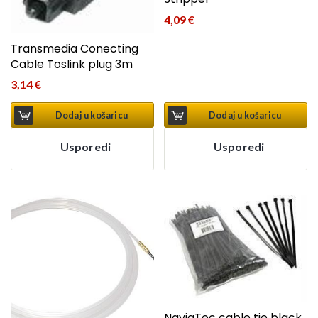
4,09
€
Transmedia Conecting
Cable Toslink plug 3m
3,14
€
Dodaj u košaricu
Dodaj u košaricu
Usporedi
Usporedi
NaviaTec cable tie black