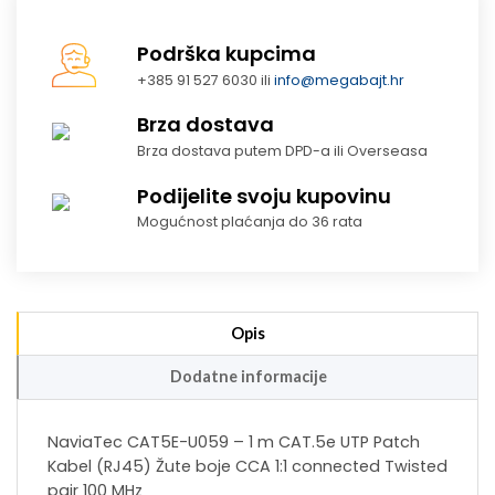
Podrška kupcima
+385 91 527 6030 ili
info@megabajt.hr
Brza dostava
Brza dostava putem DPD-a ili Overseasa
Podijelite svoju kupovinu
Mogućnost plaćanja do 36 rata
Opis
Dodatne informacije
NaviaTec CAT5E-U059 – 1 m CAT.5e UTP Patch
Kabel (RJ45) Žute boje CCA 1:1 connected Twisted
pair 100 MHz