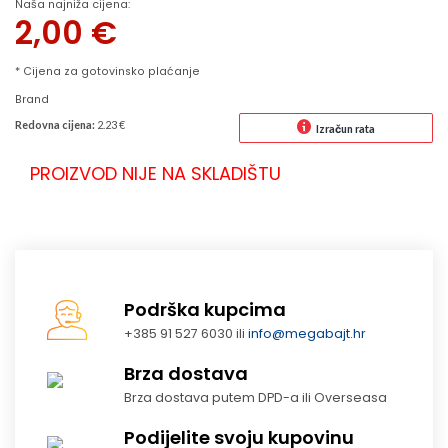
Naša najniža cijena:
2,00
€
* Cijena za gotovinsko plaćanje
Brand
Redovna cijena:
2.23 €
Izračun rata
PROIZVOD NIJE NA SKLADIŠTU
Podrška kupcima
+385 91 527 6030 ili
info@megabajt.hr
Brza dostava
Brza dostava putem DPD-a ili Overseasa
Podijelite svoju kupovinu