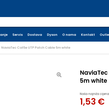
earch for:
ćanje
Servis
Dostava
Dyson
O nama
Kontakt
Outle
NaviaTec Cat5e UTP Patch Cable 5m white
NaviaTec
5m white
Naša najniža cijena
1,53
€