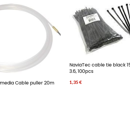
NaviaTec cable tie black 1
3.6, 100pcs
1,35
€
media Cable puller 20m