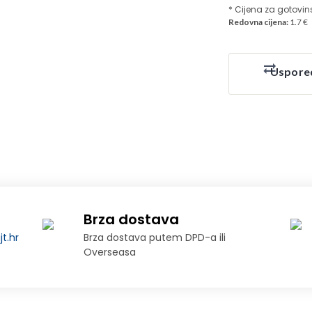
* Cijena za gotovin
Redovna cijena:
1.7 €
Uspore
Brza dostava
t.hr
Brza dostava putem DPD-a ili
Overseasa