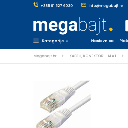
+385 91 527 6030
info@megabajt.hr
S
Kategorije
Naslovnica
Pla
Megabajt.hr
KABELI, KONEKTORI I ALAT