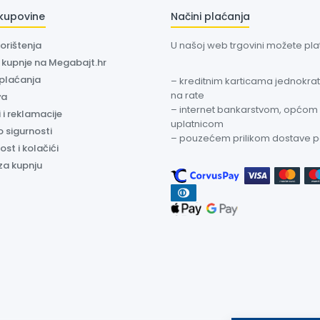
 kupovine
Načini plaćanja
korištenja
U našoj web trgovini možete plati
a kupnje na Megabajt.hr
 plaćanja
– kreditnim karticama jednokratn
na rate
va
– internet bankarstvom, općom
 i reklamacije
uplatnicom
o sigurnosti
– pouzećem prilikom dostave 
ost i kolačići
za kupnju