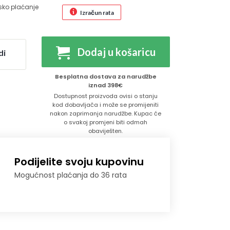
sko plaćanje
Izračun rata
Dodaj u košaricu
di
Besplatna dostava za narudžbe
iznad 398€
Dostupnost proizvoda ovisi o stanju
kod dobavljača i može se promijeniti
nakon zaprimanja narudžbe. Kupac će
o svakoj promjeni biti odmah
obaviješten.
Podijelite svoju kupovinu
Mogućnost plaćanja do 36 rata