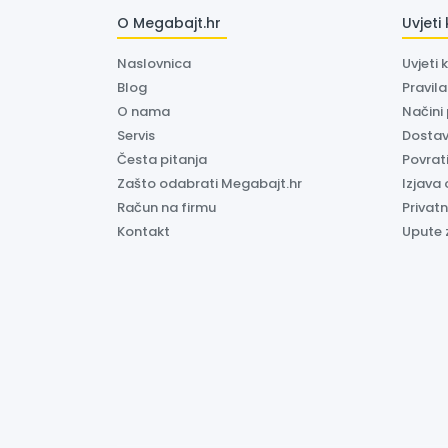
O Megabajt.hr
Uvjeti
Naslovnica
Uvjeti 
Blog
Pravil
O nama
Načini
Servis
Dosta
Česta pitanja
Povrati
Zašto odabrati Megabajt.hr
Izjava 
Račun na firmu
Privatn
Kontakt
Upute 