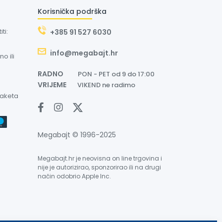
Korisnička podrška
ti:
+385 91 527 6030
info@megabajt.hr
o ili
RADNO
PON - PET od 9 do 17:00
VRIJEME
VIKEND ne radimo
paketa
Megabajt © 1996-2025
Megabajt.hr je neovisna on line trgovina i
nije je autorizirao, sponzorirao ili na drugi
način odobrio Apple Inc.