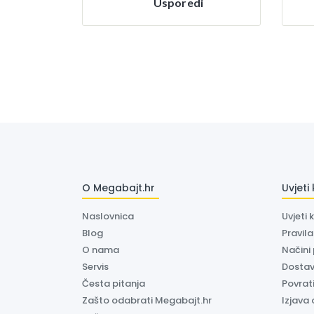
Usporedi
O Megabajt.hr
Uvjeti
Naslovnica
Uvjeti 
Blog
Pravil
O nama
Načini
Servis
Dosta
Česta pitanja
Povrati
Zašto odabrati Megabajt.hr
Izjava 