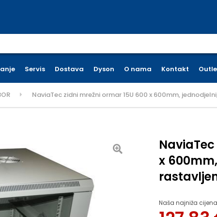
earch for:
ćanje
Servis
Dostava
Dyson
O nama
Kontakt
Outle
BOR
NaviaTec zidni mrežni ormar 15U 600 x 600mm, jednodjelni, 
NaviaTec 
x 600mm, j
rastavlje
Naša najniža cijena