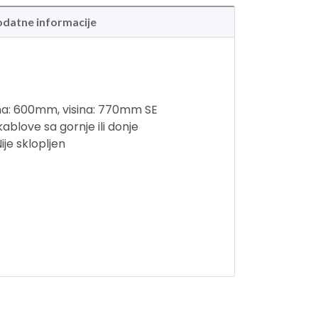
datne informacije
na: 600mm, visina: 770mm SE
kablove sa gornje ili donje
je sklopljen