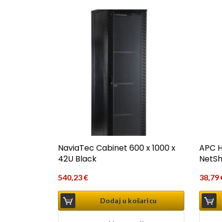
NaviaTec Cabinet 600 x 1000 x
APC H
42U Black
NetSh
540,23
€
38,79
Dodaj u košaricu