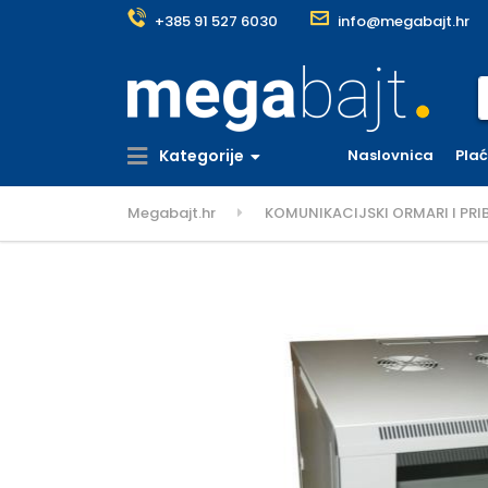
+385 91 527 6030
info@megabajt.hr
S
Kategorije
Naslovnica
Pla
Megabajt.hr
KOMUNIKACIJSKI ORMARI I PRI