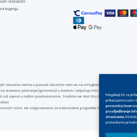
ost i kolačići
za kupnju
kojih trenutno nema u ponudi obratite nam se na info@megabajt.hr. Sve cijen
 za avansno plaćanje(gotovina) u Eurima i uključuju PDV. Sve cijene su iskaz
Megabajt.hr se pri
ti od cijena u našim poslovnicama. Trudimo se dati što bolji i točniji opis i s
prikazujemo vam re
odaci
poveznicu izvan ov
otpunosti točni. Ne odgovaramo za eventualne pogreške nastale u opisu proizv
proslijeđivanje inf
stranicama
.
Možete 
postavkama privatn