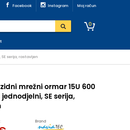
Facebook
Instagram
Moj račun
0
t
SE serija, rastavljen
zidni mrežni ormar 15U 600
ednodjelni, SE serija,
n
Brand
: