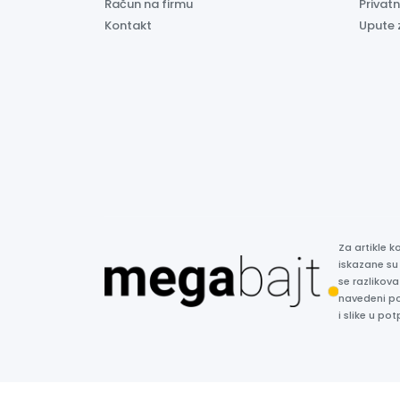
Račun na firmu
Privatn
Kontakt
Upute 
Za artikle 
iskazane su
se razlikova
navedeni p
i slike u p