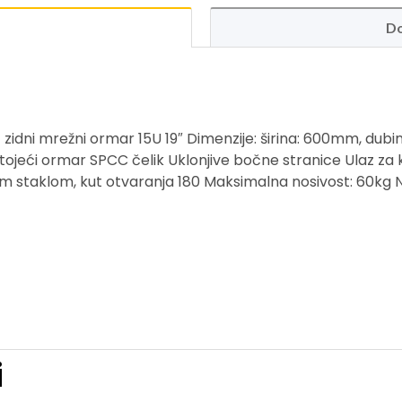
Do
ni mrežni ormar 15U 19″ Dimenzije: širina: 600mm, dubi
mostojeći ormar SPCC čelik Uklonjive bočne stranice Ulaz za 
im staklom, kut otvaranja 180 Maksimalna nosivost: 60kg Ni
i