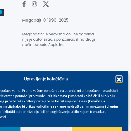
Megabajt © 1996-2025
Megabajt.hr je neovisna on line trgovina i
nije je autorizirao, sponzorirao ili na drugi
način odobrio Apple Inc.
Upravljanje kolačićima
e su informativnog karaktera i podložne su promjenama, a
ane isključivo za kupovinu putem webshop-a i mogu
lagođava vama. Prema vašem ponašanju na stranici mi prilagođavamo sadržaj i
liku. Unatoč tome, ne možemo garantirati da su svi
levantne ponude i proizvode.
Pritiskom na gumb 'Svi kolačići' ili bilo koju
og prostora također pristajete na korištenje cookiesa (kolačića) i
oda, greške prilikom štampanja te promjene cijena.
ormacija kako bi prikazivali ciljane reklame na
društvenim mrežama i drugim
isključiti personalizaciju i ciljano oglašavanje u bilo kojem trenutku u
osti.