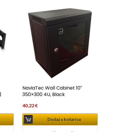
NaviaTec Wall Cabinet 10″
)
350×300 4U, Black
40,22
€
Dodaj u košaricu