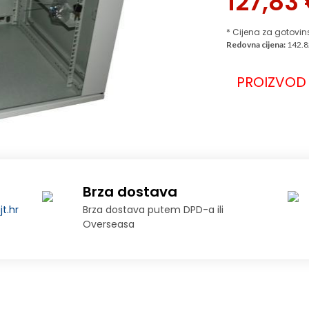
127,83
* Cijena za gotovin
Redovna cijena:
142.8
PROIZVOD 
Brza dostava
t.hr
Brza dostava putem DPD-a ili
Overseasa