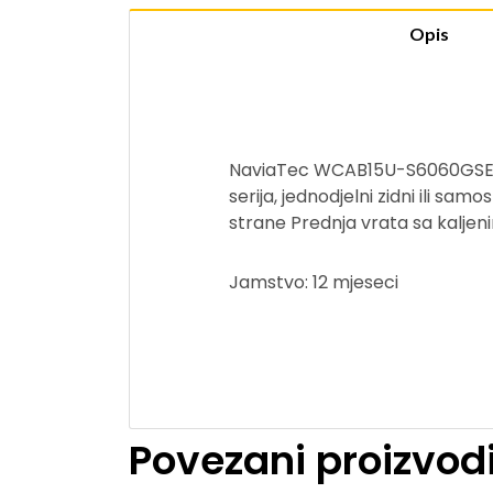
Opis
NaviaTec WCAB15U-S6060GSE zid
serija, jednodjelni zidni ili sa
strane Prednja vrata sa kaljen
Jamstvo: 12 mjeseci
Povezani proizvod