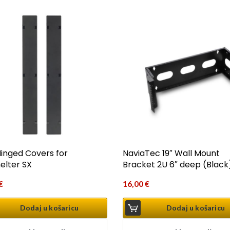
inged Covers for
NaviaTec 19″ Wall Mount
elter SX
Bracket 2U 6″ deep (Black
€
16,00
€
Dodaj u košaricu
Dodaj u košaricu