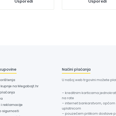
Usporedi
Usporedi
 kupovine
Načini plaćanja
korištenja
U našoj web trgovini možete plati
a kupnje na Megabajt.hr
 plaćanja
– kreditnim karticama jednokratn
na rate
va
– internet bankarstvom, općom
 i reklamacije
uplatnicom
o sigurnosti
– pouzećem prilikom dostave 