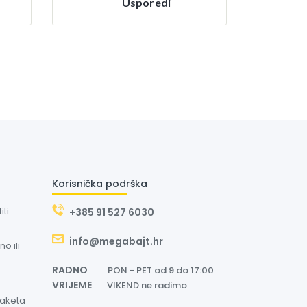
Usporedi
Korisnička podrška
ti:
+385 91 527 6030
info@megabajt.hr
o ili
RADNO
PON - PET od 9 do 17:00
VRIJEME
VIKEND ne radimo
paketa