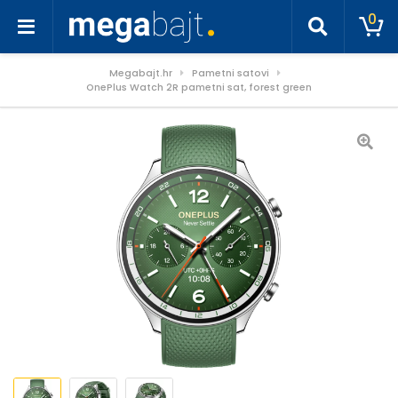
0
Megabajt.hr
Pametni satovi
OnePlus Watch 2R pametni sat, forest green