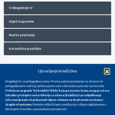
O Megabajt.hr
Uvjeti kupovine
Načini plaćanja
Korisnička podrška
Upravljanje kolačićima
Megabajt.hr se prilagođava vama. Prema vašem ponašanju na stranici mi
prilagođavamo sadržaj i prikazujemo vam relevantne ponude i proizvode.
Pritiskom na gumb 'Svi kolačići' ili bilo koju poveznicu izvan ovog prostora
Za artikle kojih trenutno nema u ponudi obratite nam se na
također pristajete na korištenje cookiesa (kolačića) i proslijeđivanje
info@megabajt.hr. Sve cijene su informativnog karaktera i podložne su
informacija kako bi prikazivali ciljane reklame na
društvenim mrežama i
promjenama, a
drugim stranicama
.
Možete isključiti personalizaciju i ciljano oglašavanje u
iskazane su za avansno plaćanje(gotovina) u Eurima i uključuju PDV. Sve
bilo kojem trenutku u postavkama privatnosti.
cijene su iskazane isključivo za kupovinu putem webshop-a i mogu