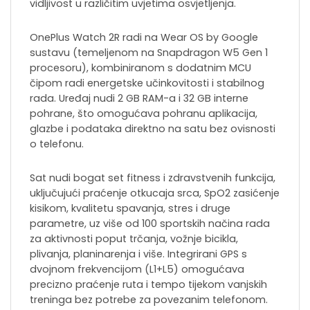
vidljivost u različitim uvjetima osvjetljenja.
OnePlus Watch 2R radi na Wear OS by Google
sustavu (temeljenom na Snapdragon W5 Gen 1
procesoru), kombiniranom s dodatnim MCU
čipom radi energetske učinkovitosti i stabilnog
rada. Uređaj nudi 2 GB RAM-a i 32 GB interne
pohrane, što omogućava pohranu aplikacija,
glazbe i podataka direktno na satu bez ovisnosti
o telefonu.
Sat nudi bogat set fitness i zdravstvenih funkcija,
uključujući praćenje otkucaja srca, SpO2 zasićenje
kisikom, kvalitetu spavanja, stres i druge
parametre, uz više od 100 sportskih načina rada
za aktivnosti poput trčanja, vožnje bicikla,
plivanja, planinarenja i više. Integrirani GPS s
dvojnom frekvencijom (L1+L5) omogućava
precizno praćenje ruta i tempo tijekom vanjskih
treninga bez potrebe za povezanim telefonom.