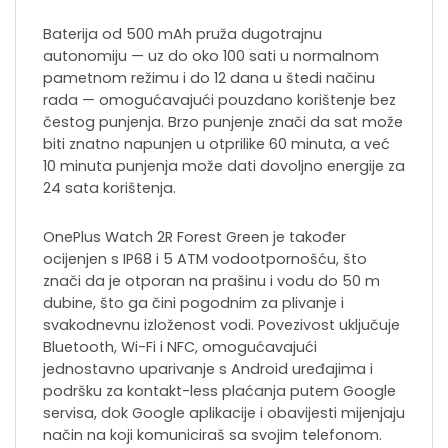
Baterija od 500 mAh pruža dugotrajnu
autonomiju — uz do oko 100 sati u normalnom
pametnom režimu i do 12 dana u štedi načinu
rada — omogućavajući pouzdano korištenje bez
čestog punjenja. Brzo punjenje znači da sat može
biti znatno napunjen u otprilike 60 minuta, a već
10 minuta punjenja može dati dovoljno energije za
24 sata korištenja.
OnePlus Watch 2R Forest Green je također
ocijenjen s IP68 i 5 ATM vodootpornošću, što
znači da je otporan na prašinu i vodu do 50 m
dubine, što ga čini pogodnim za plivanje i
svakodnevnu izloženost vodi. Povezivost uključuje
Bluetooth, Wi-Fi i NFC, omogućavajući
jednostavno uparivanje s Android uređajima i
podršku za kontakt-less plaćanja putem Google
servisa, dok Google aplikacije i obavijesti mijenjaju
način na koji komuniciraš sa svojim telefonom.