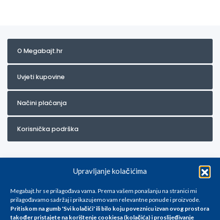
O Megabajt.hr
Uvjeti kupovine
Načini plaćanja
Korisnička podrška
Upravljanje kolačićima
Megabajt.hr se prilagođava vama. Prema vašem ponašanju na stranici mi
prilagođavamo sadržaj i prikazujemo vam relevantne ponude i proizvode.
Pritiskom na gumb 'Svi kolačići' ili bilo koju poveznicu izvan ovog prostora
Za artikle kojih trenutno nema u ponudi obratite nam se na
također pristajete na korištenje cookiesa (kolačića) i proslijeđivanje