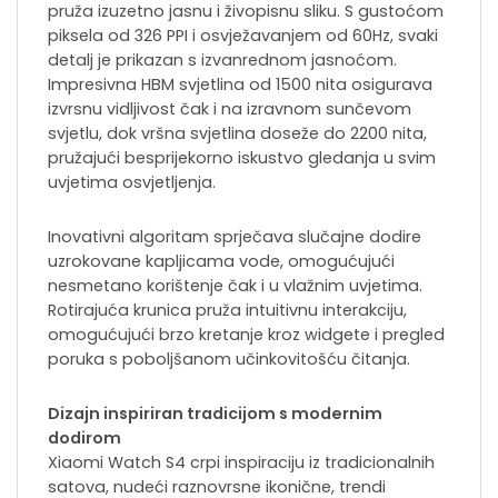
pruža izuzetno jasnu i živopisnu sliku. S gustoćom
piksela od 326 PPI i osvježavanjem od 60Hz, svaki
detalj je prikazan s izvanrednom jasnoćom.
Impresivna HBM svjetlina od 1500 nita osigurava
izvrsnu vidljivost čak i na izravnom sunčevom
svjetlu, dok vršna svjetlina doseže do 2200 nita,
pružajući besprijekorno iskustvo gledanja u svim
uvjetima osvjetljenja.
Inovativni algoritam sprječava slučajne dodire
uzrokovane kapljicama vode, omogućujući
nesmetano korištenje čak i u vlažnim uvjetima.
Rotirajuća krunica pruža intuitivnu interakciju,
omogućujući brzo kretanje kroz widgete i pregled
poruka s poboljšanom učinkovitošću čitanja.
Dizajn inspiriran tradicijom s modernim
dodirom
Xiaomi Watch S4 crpi inspiraciju iz tradicionalnih
satova, nudeći raznovrsne ikonične, trendi