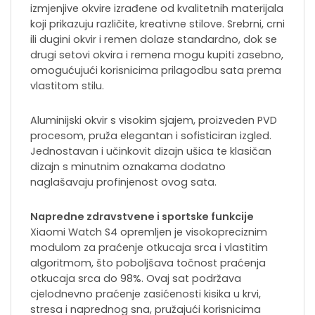
izmjenjive okvire izrađene od kvalitetnih materijala
koji prikazuju različite, kreativne stilove. Srebrni, crni
ili dugini okvir i remen dolaze standardno, dok se
drugi setovi okvira i remena mogu kupiti zasebno,
omogućujući korisnicima prilagodbu sata prema
vlastitom stilu.
Aluminijski okvir s visokim sjajem, proizveden PVD
procesom, pruža elegantan i sofisticiran izgled.
Jednostavan i učinkovit dizajn ušica te klasičan
dizajn s minutnim oznakama dodatno
naglašavaju profinjenost ovog sata.
Napredne zdravstvene i sportske funkcije
Xiaomi Watch S4 opremljen je visokopreciznim
modulom za praćenje otkucaja srca i vlastitim
algoritmom, što poboljšava točnost praćenja
otkucaja srca do 98%. Ovaj sat podržava
cjelodnevno praćenje zasićenosti kisika u krvi,
stresa i naprednog sna, pružajući korisnicima