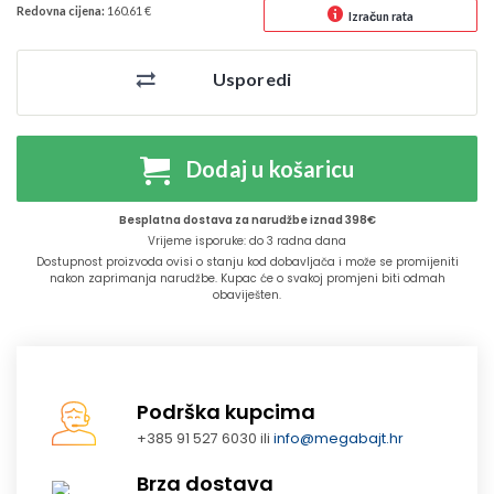
Redovna cijena:
160.61 €
Izračun rata
Usporedi
Dodaj u košaricu
Besplatna dostava za narudžbe iznad 398€
Vrijeme isporuke: do 3 radna dana
Dostupnost proizvoda ovisi o stanju kod dobavljača i može se promijeniti
nakon zaprimanja narudžbe. Kupac će o svakoj promjeni biti odmah
obaviješten.
Podrška kupcima
+385 91 527 6030 ili
info@megabajt.hr
Brza dostava