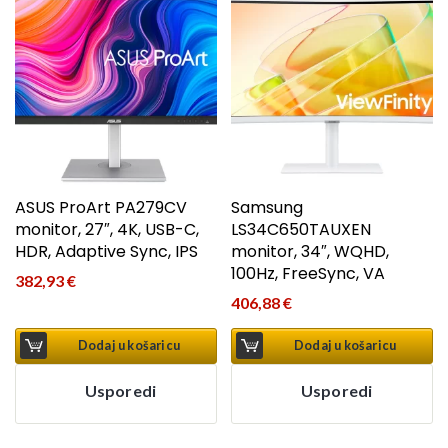
ASUS ProArt PA279CV
Samsung
monitor, 27″, 4K, USB-C,
LS34C650TAUXEN
HDR, Adaptive Sync, IPS
monitor, 34″, WQHD,
100Hz, FreeSync, VA
382,93
€
406,88
€
Dodaj u košaricu
Dodaj u košaricu
Usporedi
Usporedi