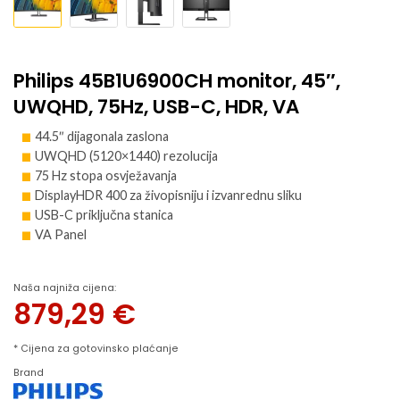
Philips 45B1U6900CH monitor, 45″,
UWQHD, 75Hz, USB-C, HDR, VA
44.5″ dijagonala zaslona
UWQHD (5120×1440) rezolucija
75 Hz stopa osvježavanja
DisplayHDR 400 za živopisniju i izvanrednu sliku
USB-C priključna stanica
VA Panel
Naša najniža cijena:
879,29
€
* Cijena za gotovinsko plaćanje
Brand