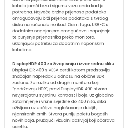
kabela jamči brzu i sigurnu vezu onda kad je
potrebna. Najveće brzine prijenosa podataka
omogućavaju brži prijenos podataka s tvrdog
diska na računalo no ikad. Osim toga, USB-C s
dodatnim napajanjem omogućava i napajanje
te punjenje prijenosnika preko monitora,
uklanjajući potrebu za dodatnim naponskim
kabelima.
DisplayHDR 400 za živopisniju i izvanrednu sliku
DisplayHDR 400 s VESA certifikatom predstavlja
značajan napredak u odnosu na obične SDR
zaslone. Za razliku od drugih monitora koji
“podržavaju HDR”, pravi DisplayHDR 400 stvara
nevjerojatnu svjetlinu, kontrast i boje. Uz globalno
zatamnjenje i vršne svjetline do 400 nita, slika
oživljava uz uočljivo naglašavanje dubljih,
nijansiranih crnih. Stvara puniju paletu bogatih
novih boja, pružajući vizualni doživljaj koji očarava
osjetila.