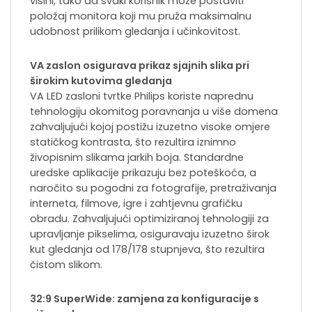
visini, tako da svaki korisnik može postaviti
položaj monitora koji mu pruža maksimalnu
udobnost prilikom gledanja i učinkovitost.
VA zaslon osigurava prikaz sjajnih slika pri
širokim kutovima gledanja
VA LED zasloni tvrtke Philips koriste naprednu
tehnologiju okomitog poravnanja u više domena
zahvaljujući kojoj postižu izuzetno visoke omjere
statičkog kontrasta, što rezultira iznimno
živopisnim slikama jarkih boja. Standardne
uredske aplikacije prikazuju bez poteškoća, a
naročito su pogodni za fotografije, pretraživanja
interneta, filmove, igre i zahtjevnu grafičku
obradu. Zahvaljujući optimiziranoj tehnologiji za
upravljanje pikselima, osiguravaju izuzetno širok
kut gledanja od 178/178 stupnjeva, što rezultira
čistom slikom.
32:9 SuperWide: zamjena za konfiguracije s