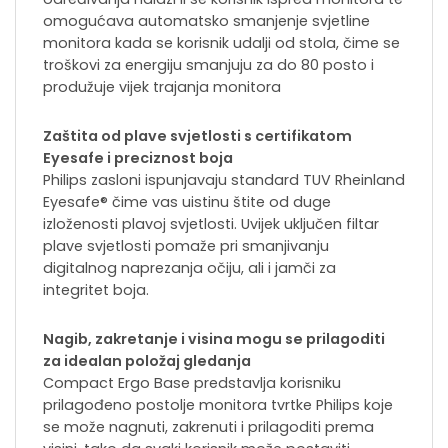
omogućava automatsko smanjenje svjetline
monitora kada se korisnik udalji od stola, čime se
troškovi za energiju smanjuju za do 80 posto i
produžuje vijek trajanja monitora
Zaštita od plave svjetlosti s certifikatom
Eyesafe i preciznost boja
Philips zasloni ispunjavaju standard TUV Rheinland
Eyesafe® čime vas uistinu štite od duge
izloženosti plavoj svjetlosti. Uvijek uključen filtar
plave svjetlosti pomaže pri smanjivanju
digitalnog naprezanja očiju, ali i jamči za
integritet boja.
Nagib, zakretanje i visina mogu se prilagoditi
za idealan položaj gledanja
Compact Ergo Base predstavlja korisniku
prilagođeno postolje monitora tvrtke Philips koje
se može nagnuti, zakrenuti i prilagoditi prema