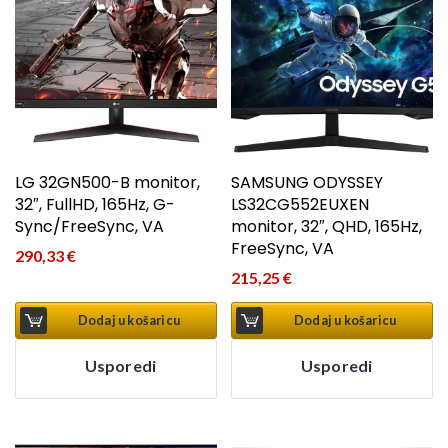
LG 32GN500-B monitor,
SAMSUNG ODYSSEY
32″, FullHD, 165Hz, G-
LS32CG552EUXEN
Sync/FreeSync, VA
monitor, 32″, QHD, 165Hz,
FreeSync, VA
290,33
€
215,25
€
Dodaj u košaricu
Dodaj u košaricu
Usporedi
Usporedi