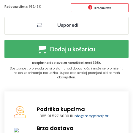
Redovna cijena:
982.43 €
Izračun rata
Usporedi
Dodaj u košaricu
Besplatna dostava za narudžbe iznad 398€
Dostupnost proizvoda ovisi o stanju kod dobavljača i može se promijeniti
nakon zaprimanja narudžbe. Kupac će o svakoj promjeni biti odmah
obaviješten.
Podrška kupcima
+385 91 527 6030 ili
info@megabajt.hr
Brza dostava