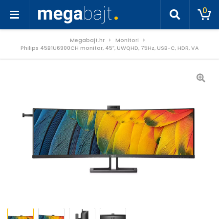
0
Megabajt.hr
Monitori
Philips 45B1U6900CH monitor, 45″, UWQHD, 75Hz, USB-C, HDR, VA