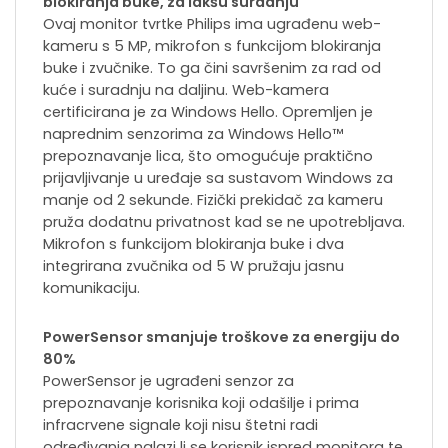
blokiranja buke, za lakšu suradnju
Ovaj monitor tvrtke Philips ima ugrađenu web-
kameru s 5 MP, mikrofon s funkcijom blokiranja
buke i zvučnike. To ga čini savršenim za rad od
kuće i suradnju na daljinu. Web-kamera
certificirana je za Windows Hello. Opremljen je
naprednim senzorima za Windows Hello™
prepoznavanje lica, što omogućuje praktično
prijavljivanje u uređaje sa sustavom Windows za
manje od 2 sekunde. Fizički prekidač za kameru
pruža dodatnu privatnost kad se ne upotrebljava.
Mikrofon s funkcijom blokiranja buke i dva
integrirana zvučnika od 5 W pružaju jasnu
komunikaciju.
PowerSensor smanjuje troškove za energiju do
80%
PowerSensor je ugrađeni senzor za
prepoznavanje korisnika koji odašilje i prima
infracrvene signale koji nisu štetni radi
određivanja nalazi li se korisnik ispred monitora te