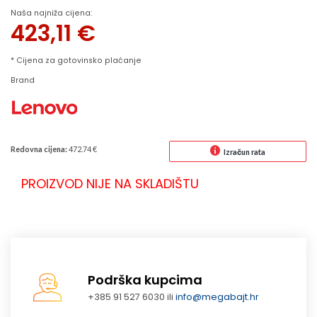
Naša najniža cijena:
423,11
€
* Cijena za gotovinsko plaćanje
Brand
Redovna cijena:
472.74 €
Izračun rata
PROIZVOD NIJE NA SKLADIŠTU
Podrška kupcima
+385 91 527 6030 ili
info@megabajt.hr