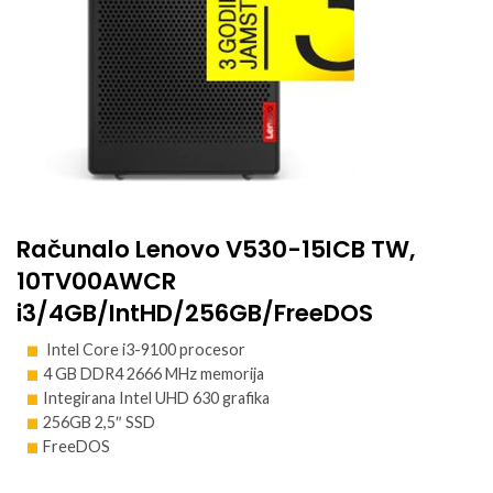
Računalo Lenovo V530-15ICB TW,
10TV00AWCR
i3/4GB/IntHD/256GB/FreeDOS
Intel Core i3-9100 procesor
4 GB DDR4 2666 MHz memorija
Integirana Intel UHD 630 grafika
256GB 2,5″ SSD
FreeDOS