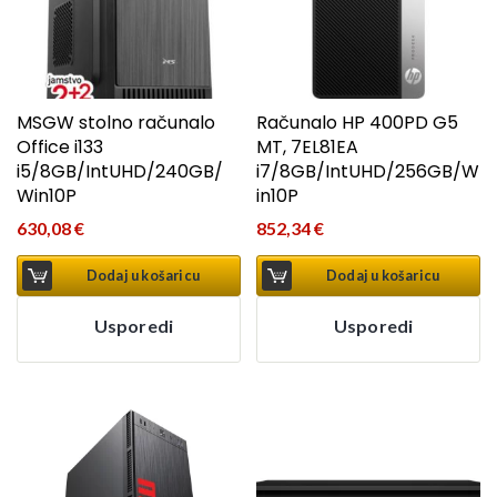
MSGW stolno računalo
Računalo HP 400PD G5
Office i133
MT, 7EL81EA
i5/8GB/IntUHD/240GB/
i7/8GB/IntUHD/256GB/W
Win10P
in10P
630,08
€
852,34
€
Dodaj u košaricu
Dodaj u košaricu
Usporedi
Usporedi