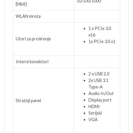
10/100/1000
[Mbit]
WLAN mreža
1 x PCIe 3.0
x16
Utori za proširenje
1x PCIe 3.0 x1
Interni konektori
2 x USB 2.0
2x USB 3.1
Type-A
Audio In/Out
Display port
Stražnji panel
HDMI
Serijski
VGA