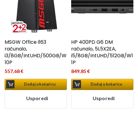
MSGW Office i163
HP 400PD G6 DM
računalo,
računalo, 5L5X2EA,
i3/8GB/IntUHD/500GB/W
i5/8GB/IntUHD/512GB/W1
10P
1P
557,68
€
849,85
€
Dodaj u košaricu
Dodaj u košaricu
Usporedi
Usporedi