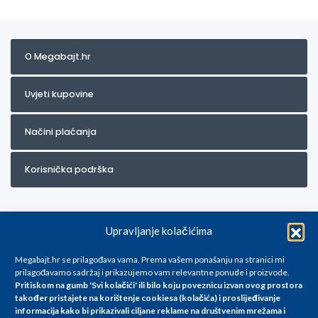
O Megabajt.hr
Uvjeti kupovine
Načini plaćanja
Korisnička podrška
Upravljanje kolačićima
Megabajt.hr se prilagođava vama. Prema vašem ponašanju na stranici mi
prilagođavamo sadržaj i prikazujemo vam relevantne ponude i proizvode.
Pritiskom na gumb 'Svi kolačići' ili bilo koju poveznicu izvan ovog prostora
Za artikle kojih trenutno nema u ponudi obratite nam se na
također pristajete na korištenje cookiesa (kolačića) i proslijeđivanje
info@megabajt.hr. Sve cijene su informativnog karaktera i podložne su
informacija kako bi prikazivali ciljane reklame na
društvenim mrežama i