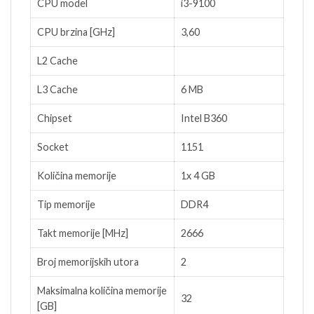
CPU model
i3-9100
CPU brzina [GHz]
3,60
L2 Cache
L3 Cache
6 MB
Chipset
Intel B360
Socket
1151
Količina memorije
1x 4 GB
Tip memorije
DDR4
Takt memorije [MHz]
2666
Broj memorijskih utora
2
Maksimalna količina memorije
32
[GB]