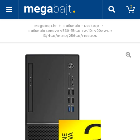
0
Megabajt.hr
Računalo - Desktop
Računalo Lenovo V530-15ICB TW, 10TV00AWCR
i3/4GB/IntHD/256GB/FreeDOS