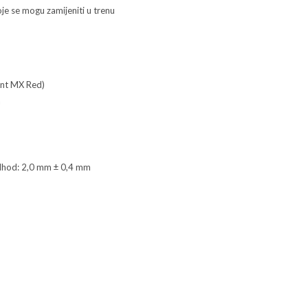
oje se mogu zamijeniti u trenu
lent MX Red)
a
dhod: 2,0 mm ± 0,4 mm