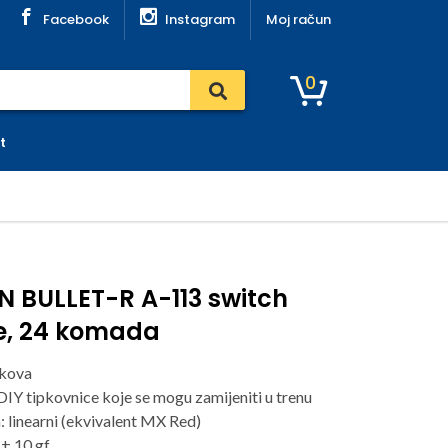
Facebook
Instagram
Moj račun
0
t
 BULLET-R A-113 switch
ce, 24 komada
ikova
DIY tipkovnice koje se mogu zamijeniti u trenu
: linearni (ekvivalent MX Red)
 ± 10 gf