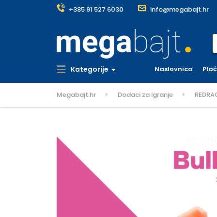
+385 91 527 6030
info@megabajt.hr
S
Kategorije
Naslovnica
Pla
Megabajt.hr
Dodaci za igranje
REDRAG