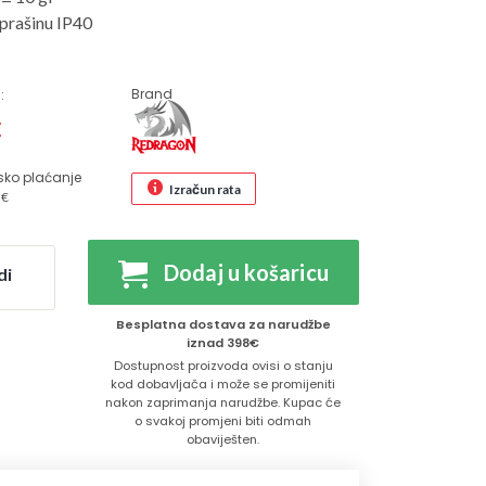
prašinu IP40
Brand
:
€
sko plaćanje
Izračun rata
 €
Dodaj u košaricu
di
Besplatna dostava za narudžbe
iznad 398€
Dostupnost proizvoda ovisi o stanju
kod dobavljača i može se promijeniti
nakon zaprimanja narudžbe. Kupac će
o svakoj promjeni biti odmah
obaviješten.