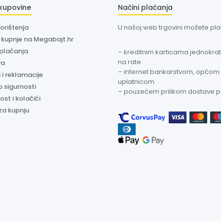
 kupovine
Načini plaćanja
korištenja
U našoj web trgovini možete plati
a kupnje na Megabajt.hr
 plaćanja
– kreditnim karticama jednokratn
na rate
va
– internet bankarstvom, općom
 i reklamacije
uplatnicom
o sigurnosti
– pouzećem prilikom dostave 
ost i kolačići
za kupnju