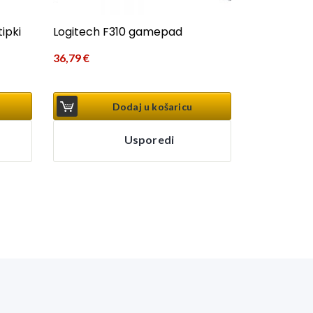
ipki
Logitech F310 gamepad
36,79
€
Dodaj u košaricu
Usporedi