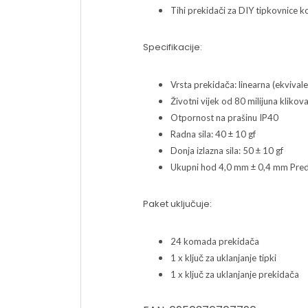
Tihi prekidači za DIY tipkovnice k
Specifikacije:
Vrsta prekidača: linearna (ekviva
Životni vijek od 80 milijuna klikov
Otpornost na prašinu IP40
Radna sila: 40 ± 10 gf
Donja izlazna sila: 50 ± 10 gf
Ukupni hod 4,0 mm ± 0,4 mm Pre
Paket uključuje:
24 komada prekidača
1 x ključ za uklanjanje tipki
1 x ključ za uklanjanje prekidača