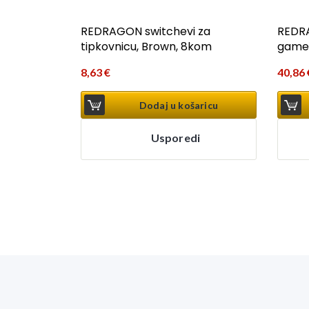
REDRAGON switchevi za
REDR
tipkovnicu, Brown, 8kom
game
8,63
€
40,86
Dodaj u košaricu
Usporedi