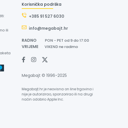
Korisnička podrška
ti:
+385 91 527 6030
info@megabajt.hr
o ili
RADNO
PON - PET od 9 do 17:00
VRIJEME
VIKEND ne radimo
paketa
Megabajt © 1996-2025
Megabajt.hr je neovisna on line trgovina i
nije je autorizirao, sponzorirao ili na drugi
način odobrio Apple Inc.