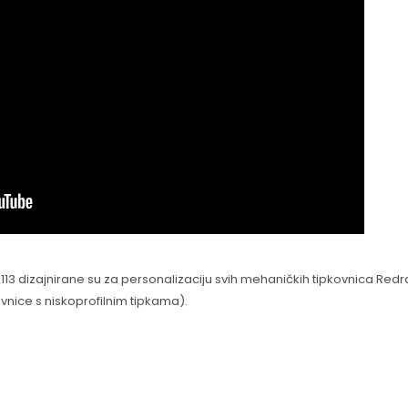
113 dizajnirane su za personalizaciju svih mehaničkih tipkovnica R
ovnice s niskoprofilnim tipkama).