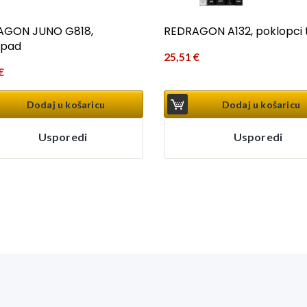
AGON JUNO G818,
REDRAGON A132, poklopci t
pad
25,51
€
€
Dodaj u košaricu
Dodaj u košaricu
Usporedi
Usporedi