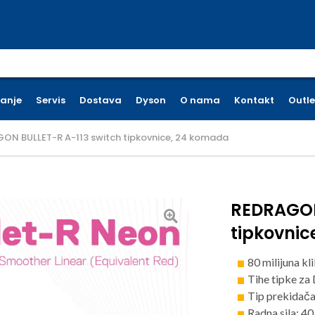
earch for:
ćanje
Servis
Dostava
Dyson
O nama
Kontakt
Outle
ON BULLET-R A-113 switch tipkovnice, 24 komada
REDRAGON
tipkovni
80 milijuna kl
Tihe tipke za 
Tip prekidača
Radna sila: 40