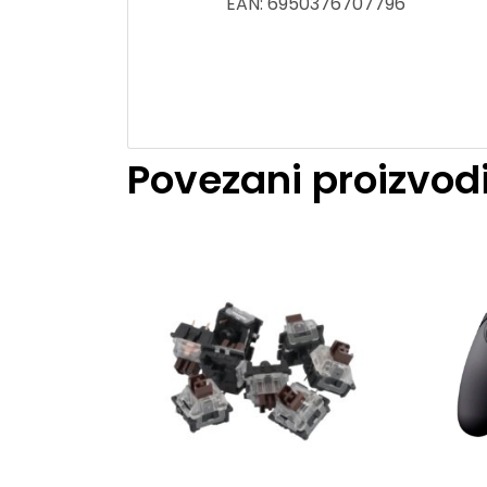
EAN: 6950376707796
Povezani proizvod