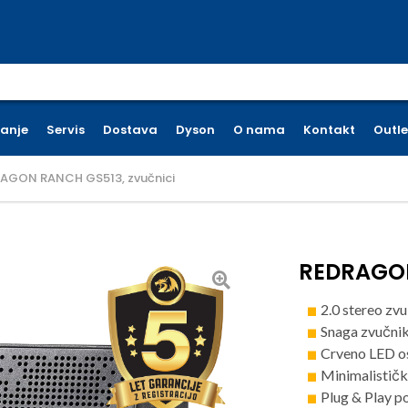
earch for:
ćanje
Servis
Dostava
Dyson
O nama
Kontakt
Outle
AGON RANCH GS513, zvučnici
REDRAGON
2.0 stereo zv
Snaga zvučni
Crveno LED os
Minimalističk
Plug & Play p