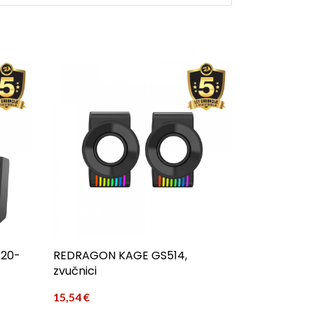
520-
REDRAGON KAGE GS514,
zvučnici
15,54
€