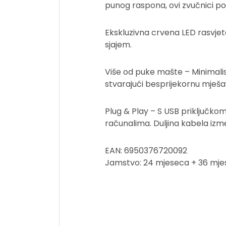
punog raspona, ovi zvučnici pod
Ekskluzivna crvena LED rasvje
sjajem.
Više od puke mašte – Minimalist
stvarajući besprijekornu mješav
Plug & Play – S USB priključkom
računalima. Duljina kabela izm
EAN: 6950376720092
Jamstvo: 24 mjeseca + 36 mjese