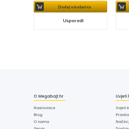
Dodaj u košaricu
Usporedi
O Megabajt.hr
Uvjeti
Naslovnica
Uvjeti 
Blog
Pravil
O nama
Načini
Servis
Dosta