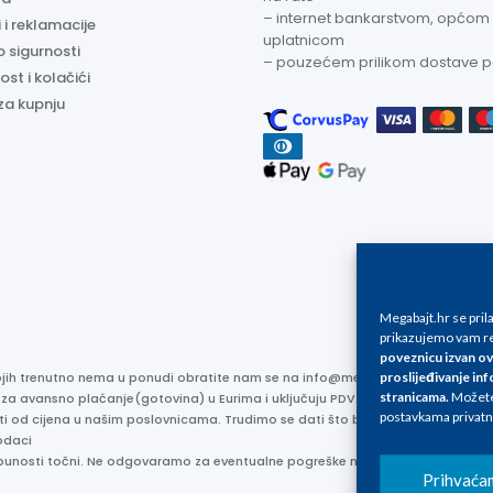
– internet bankarstvom, općom
 i reklamacije
uplatnicom
o sigurnosti
– pouzećem prilikom dostave 
ost i kolačići
za kupnju
Megabajt.hr se pri
prikazujemo vam re
poveznicu izvan ov
proslijeđivanje inf
kojih trenutno nema u ponudi obratite nam se na info@megabajt.hr. Sve cijen
stranicama
.
Možete 
 za avansno plaćanje(gotovina) u Eurima i uključuju PDV. Sve cijene su iskaz
postavkama privatn
ti od cijena u našim poslovnicama. Trudimo se dati što bolji i točniji opis i s
odaci
otpunosti točni. Ne odgovaramo za eventualne pogreške nastale u opisu proizv
Prihvaća