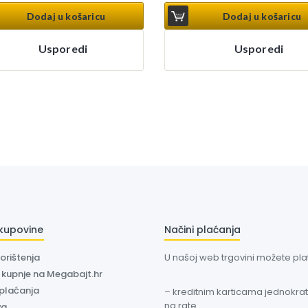
Dodaj u košaricu
Dodaj u košaricu
Usporedi
Usporedi
 kupovine
Načini plaćanja
korištenja
U našoj web trgovini možete plati
a kupnje na Megabajt.hr
 plaćanja
– kreditnim karticama jednokratn
na rate
va