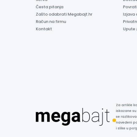
Česta pitanja
Povrati
Zašto odabrati Megabajt.hr
Izjava 
Račun na firmu
Privatn
Kontakt
Upute 
Za artikle 
iskazane su
se razlikova
navedeni p
i slike u p