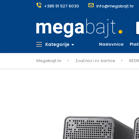
+385 91 527 6030
info@megabajt.hr
S
Kategorije
Naslovnica
Pla
Megabajt.hr
Zvučnici i zv. kartice
REDR