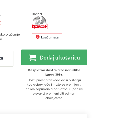
Brand
:
€
sko plaćanje
Izračun rata
 €
Dodaj u košaricu
di
Besplatna dostava za narudžbe
iznad 398€
Dostupnost proizvoda ovisi o stanju
kod dobavljača i može se promijeniti
nakon zaprimanja narudžbe. Kupac će
o svakoj promjeni biti odmah
obaviješten.