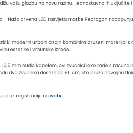
ižu vašu glazbu na novu razinu… jednostavno ih uključite i 
ta – Naša crvena LED rasvjeta marke Redragon nadopunju
ički moderni urbani dizajn kombinira brušeni materijal s č
inu estetike i vrhunske izrade.
 i 3,5 mm audio kabelom, ovi zvučnici lako rade s računali
eđu dva zvučnika doseže do 85 cm, što pruža dovoljnu fleks
ci uz registraciju na
webu
.