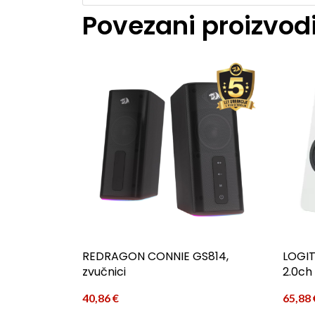
Povezani proizvod
REDRAGON CONNIE GS814,
LOGIT
zvučnici
2.0ch
40,86
€
65,88