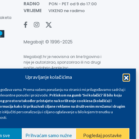
RADNO
PON - PET od 9 do 17:00
VRIJEME
VIKEND ne radimo
paketa
Megabajt © 1996-2025
Megabajt.hr je neovisna on line trgovina i
nije je autorizirao, sponzorirao ili na drugi
način odobrio Apple Inc.
Upravljanje kolačićima
lagođava vama. Prema vašem ponašanju na stranici mi prilagođavamo sadržaj i
levantne ponude i proizvode.
Pritiskom na gumb 'Svi kolačići' ili bilo koju
og prostora također pristajete na korištenje cookiesa (kolačića) i
ormacija kako bi prikazivali ciljane reklame na
društvenim mrežama i drugim
e su informativnog karaktera i podložne su promjenama, a
isključiti personalizaciju i ciljano oglašavanje u bilo kojem trenutku u
ane isključivo za kupovinu putem webshop-a i mogu
osti.
liku. Unatoč tome, ne možemo garantirati da su svi
oda, greške prilikom štampanja te promjene cijena.
m sve
Prihvaćam samo nužne
Pogledaj postavke