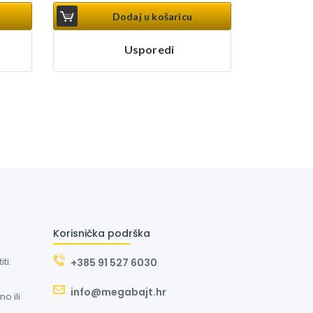
Dodaj u košaricu
Usporedi
Korisnička podrška
ti:
+385 91 527 6030
info@megabajt.hr
o ili