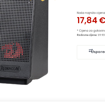
Naša najniža cijena
17,84
* Cijena za gotovin
Redovna cijena:
19.93
Uspore