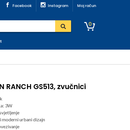
Facebook
Instagram
Moj račun
0
t
 RANCH GS513, zvučnici
uk
ka: 3W
vjetljenje
i moderni urbani dizajn
ovezivanje