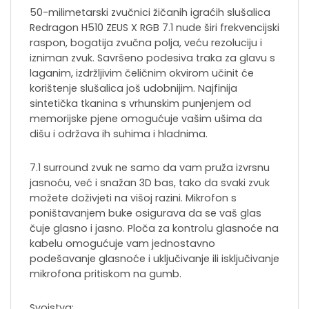
50-milimetarski zvučnici žičanih igraćih slušalica
Redragon H510 ZEUS X RGB 7.1 nude širi frekvencijski
raspon, bogatija zvučna polja, veću rezoluciju i
izniman zvuk. Savršeno podesiva traka za glavu s
laganim, izdržljivim čeličnim okvirom učinit će
korištenje slušalica još udobnijim. Najfinija
sintetička tkanina s vrhunskim punjenjem od
memorijske pjene omogućuje vašim ušima da
dišu i održava ih suhima i hladnima.
7.1 surround zvuk ne samo da vam pruža izvrsnu
jasnoću, već i snažan 3D bas, tako da svaki zvuk
možete doživjeti na višoj razini. Mikrofon s
poništavanjem buke osigurava da se vaš glas
čuje glasno i jasno. Ploča za kontrolu glasnoće na
kabelu omogućuje vam jednostavno
podešavanje glasnoće i uključivanje ili isključivanje
mikrofona pritiskom na gumb.
Svojstva: