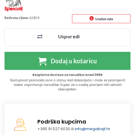
Redovna cijena:
62.81 €
Izračun rata
Usporedi
Dodaj u košaricu
Besplatna dostava za narudžbe iznad 398€
Dostupnost proizvoda ovisi o stanju kod dobavljača i može se promijeniti
nakon zaprimanja narudžbe. Kupac će o svakoj promjeni biti odmah
obaviješten.
Podrška kupcima
+385 91 527 6030 ili
info@megabajt.hr