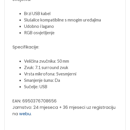
Brzi USB kabel
Slušalice kompatibilne s mnogim uređajima
Udobno i lagano
RGB osvjetljenje
Specifikacije:
Veličina zvučnika: 50 mm
Zvuk: 7.1 surround zvuk
Vrsta mikrofona: Svesmjerni
Smanjenje šuma: Da
Sučelje: USB
EAN: 6950376708656
Jamstvo: 24 mjeseca + 36 mjeseci uz registraciju
na
webu
.