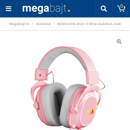
0
Megabajt.hr
Slušalice
REDRAGON ZEUS-X žične slušalice, roze