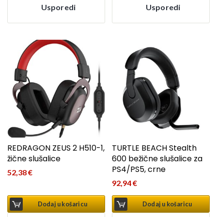
Usporedi
Usporedi
REDRAGON ZEUS 2 H510-1,
TURTLE BEACH Stealth
žične slušalice
600 bežične slušalice za
PS4/PS5, crne
52,38
€
92,94
€
Dodaj u košaricu
Dodaj u košaricu