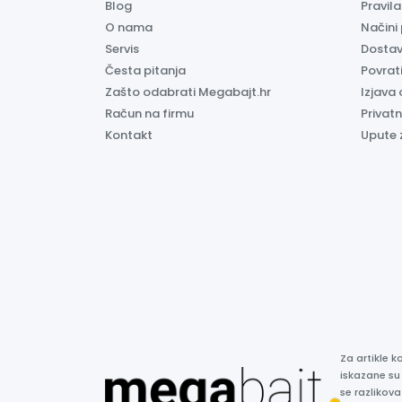
Blog
Pravil
O nama
Načini
Servis
Dosta
Česta pitanja
Povrati
Zašto odabrati Megabajt.hr
Izjava 
Račun na firmu
Privatn
Kontakt
Upute 
Za artikle 
iskazane su
se razlikova