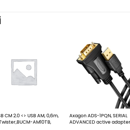
i
B CM 2.0 <> USB AM, 0,6m,
Axagon ADS-1PQN, SERIAL
Twister,BUCM-AM10TB,
ADVANCED active adapte