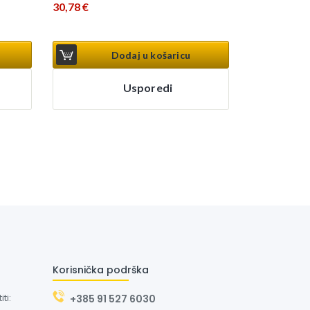
30,78
€
Dodaj u košaricu
Usporedi
Korisnička podrška
ti:
+385 91 527 6030