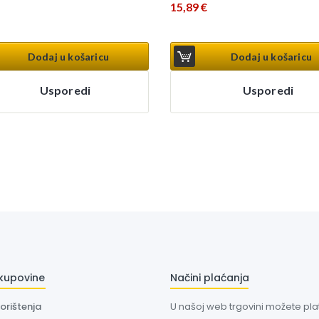
15,89
€
Dodaj u košaricu
Dodaj u košaricu
Usporedi
Usporedi
 kupovine
Načini plaćanja
korištenja
U našoj web trgovini možete plati