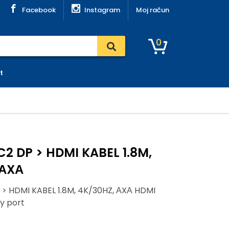
Facebook
Instagram
Moj račun
0
t
2 DP > HDMI KABEL 1.8M,
 АXА
> HDMI KABEL 1.8M, 4K/30HZ, АXА HDMI
ay port