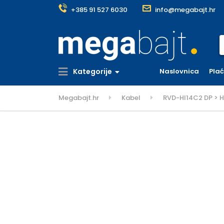
+385 91 527 6030
info@megabajt.hr
S
Kategorije
Naslovnica
Pla
Megabajt.hr
Kabel
RVD-HI14C2 DP > H