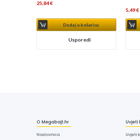
25,84
€
5,49
€
Dodaj u košaricu
Usporedi
O Megabajt.hr
Uvjeti
Naslovnica
Uvjeti 