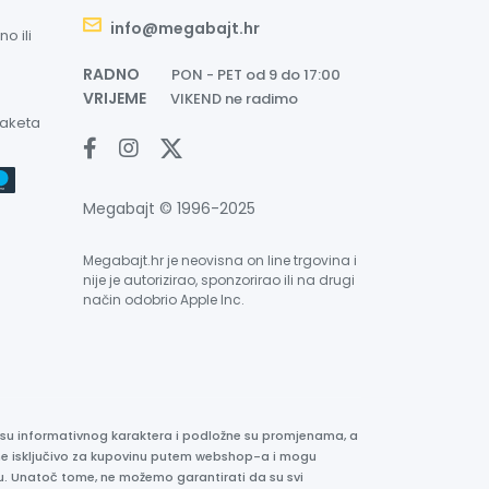
info@megabajt.hr
o ili
RADNO
PON - PET od 9 do 17:00
VRIJEME
VIKEND ne radimo
paketa
Megabajt © 1996-2025
Megabajt.hr je neovisna on line trgovina i
nije je autorizirao, sponzorirao ili na drugi
način odobrio Apple Inc.
e su informativnog karaktera i podložne su promjenama, a
ane isključivo za kupovinu putem webshop-a i mogu
liku. Unatoč tome, ne možemo garantirati da su svi