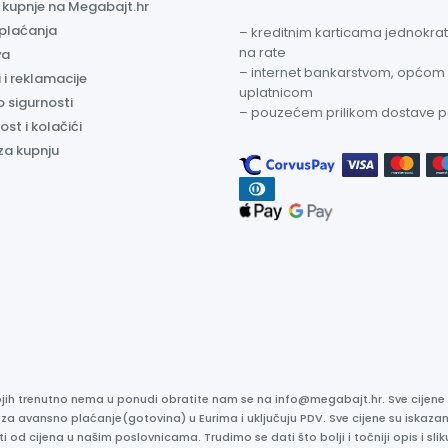
a kupnje na Megabajt.hr
 plaćanja
– kreditnim karticama jednokratn
na rate
va
– internet bankarstvom, općom
 i reklamacije
uplatnicom
o sigurnosti
– pouzećem prilikom dostave 
ost i kolačići
za kupnju
kojih trenutno nema u ponudi obratite nam se na info@megabajt.hr. Sve cijen
 za avansno plaćanje(gotovina) u Eurima i uključuju PDV. Sve cijene su iskaz
ti od cijena u našim poslovnicama. Trudimo se dati što bolji i točniji opis i s