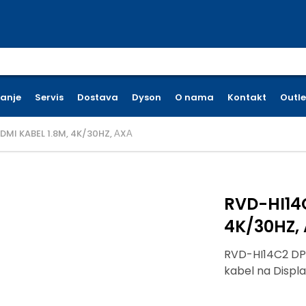
earch for:
ćanje
Servis
Dostava
Dyson
O nama
Kontakt
Outle
DMI KABEL 1.8M, 4K/30HZ, АXА
RVD-HI14C
4K/30HZ,
RVD-HI14C2 DP 
kabel na Displ