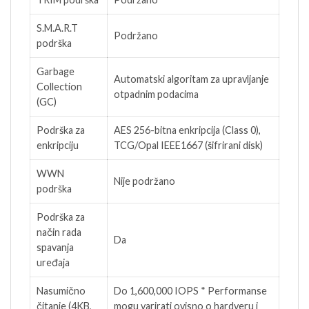
S.M.A.R.T
Podržano
podrška
Garbage
Automatski algoritam za upravljanje
Collection
otpadnim podacima
(GC)
Podrška za
AES 256-bitna enkripcija (Class 0),
enkripciju
TCG/Opal IEEE1667 (šifrirani disk)
WWN
Nije podržano
podrška
Podrška za
način rada
Da
spavanja
uređaja
Nasumično
Do 1,600,000 IOPS * Performanse
čitanje (4KB,
mogu varirati ovisno o hardveru i