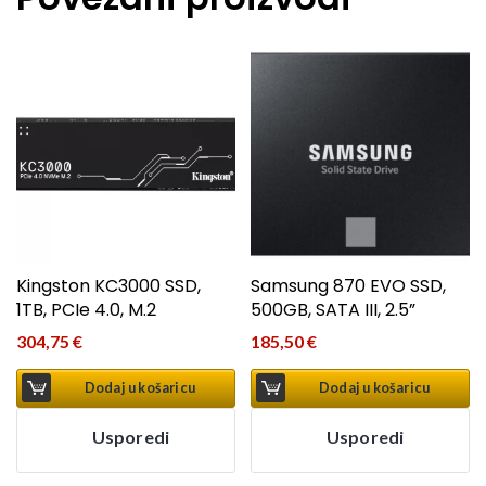
Kingston KC3000 SSD,
Samsung 870 EVO SSD,
1TB, PCIe 4.0, M.2
500GB, SATA III, 2.5”
304,75
€
185,50
€
Dodaj u košaricu
Dodaj u košaricu
Usporedi
Usporedi