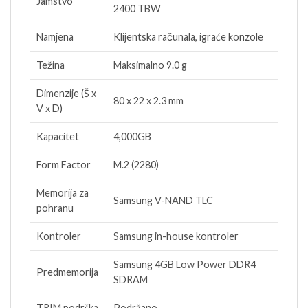
Jamstvo
2400 TBW
Namjena
Klijentska računala, igraće konzole
Težina
Maksimalno 9.0 g
Dimenzije (Š x
80 x 22 x 2.3 mm
V x D)
Kapacitet
4,000GB
Form Factor
M.2 (2280)
Memorija za
Samsung V-NAND TLC
pohranu
Kontroler
Samsung in-house kontroler
Samsung 4GB Low Power DDR4
Predmemorija
SDRAM
TRIM podrška
Podržano