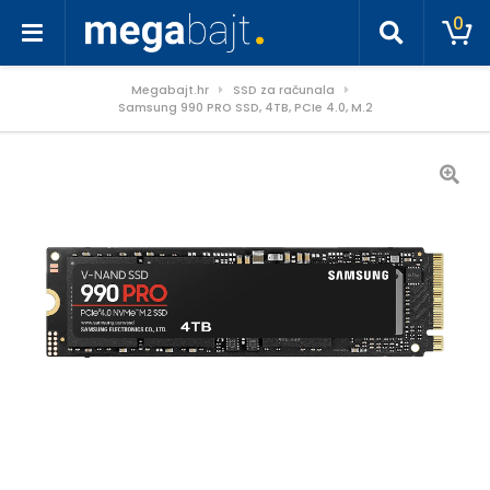
0
Megabajt.hr
SSD za računala
Samsung 990 PRO SSD, 4TB, PCIe 4.0, M.2