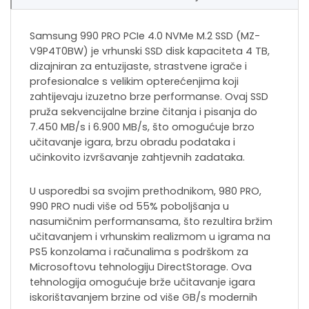
Samsung 990 PRO PCIe 4.0 NVMe M.2 SSD (MZ-
V9P4T0BW) je vrhunski SSD disk kapaciteta 4 TB,
dizajniran za entuzijaste, strastvene igrače i
profesionalce s velikim opterećenjima koji
zahtijevaju izuzetno brze performanse. Ovaj SSD
pruža sekvencijalne brzine čitanja i pisanja do
7.450 MB/s i 6.900 MB/s, što omogućuje brzo
učitavanje igara, brzu obradu podataka i
učinkovito izvršavanje zahtjevnih zadataka.
U usporedbi sa svojim prethodnikom, 980 PRO,
990 PRO nudi više od 55% poboljšanja u
nasumičnim performansama, što rezultira bržim
učitavanjem i vrhunskim realizmom u igrama na
PS5 konzolama i računalima s podrškom za
Microsoftovu tehnologiju DirectStorage. Ova
tehnologija omogućuje brže učitavanje igara
iskorištavanjem brzine od više GB/s modernih