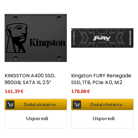
KINGSTON A400 SSD,
Kingston FURY Renegade
960GB, SATA III, 2.5”
SSD, 1TB, PCIe 4.0, M.2
161,39
€
178,88
€
Dodaj u košaricu
Dodaj u košaricu
Usporedi
Usporedi