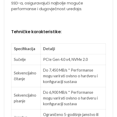
SSD-a, osiguravajući najbolje moguće
performanse i dugovječnost uređaja.
Tehničke karakteristike:
Specifikacija
Detalji
Sučelje
PCIe Gen 4.0 x4, NVMe 2.0
Do 7,450 MB/s * Performanse
Sekvencijalno
mogu varirati ovisno o hardveru i
čitanje
konfiguraciji sustava
Do 6,900 MB/s * Performanse
Sekvencijalno
mogu varirati ovisno o hardveru i
pisanje
konfiguraciji sustava
Ograničeno 5-godišnje jamstvo ili