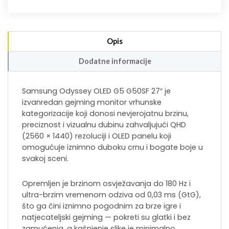
Opis
Dodatne informacije
Samsung Odyssey OLED G5 G50SF 27″ je
izvanredan gejming monitor vrhunske
kategorizacije koji donosi nevjerojatnu brzinu,
preciznost i vizualnu dubinu zahvaljujući QHD
(2560 × 1440) rezoluciji i OLED panelu koji
omogućuje iznimno duboku crnu i bogate boje u
svakoj sceni.
Opremljen je brzinom osvježavanja do 180 Hz i
ultra-brzim vremenom odziva od 0,03 ms (GtG),
što ga čini iznimno pogodnim za brze igre i
natjecateljski gejming — pokreti su glatki i bez
zamućenja, a kašnjenje slike je minimalno.