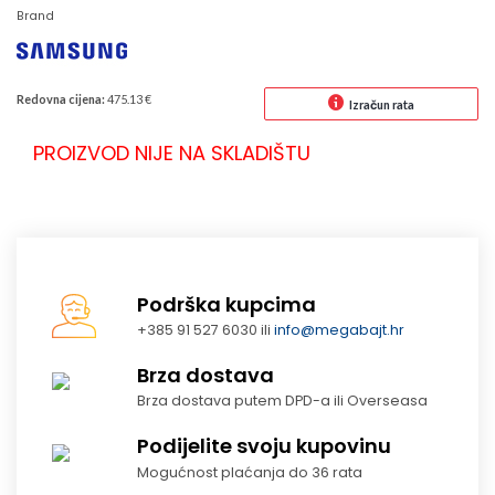
Brand
Redovna cijena:
475.13 €
Izračun rata
PROIZVOD NIJE NA SKLADIŠTU
Podrška kupcima
+385 91 527 6030 ili
info@megabajt.hr
Brza dostava
Brza dostava putem DPD-a ili Overseasa
Podijelite svoju kupovinu
Mogućnost plaćanja do 36 rata