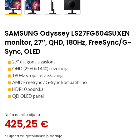
SAMSUNG Odyssey LS27FG504SUXEN
monitor, 27″, QHD, 180Hz, FreeSync/G-
Sync, OLED
27″ dijagonala zaslona
QHD (2560×1440) rezolucija
180Hz stopa osvježavanja
AMD FreeSync / G-Sync kompatibilno
HDR10 podrška
QD OLED panel
Naša najniža cijena:
425,25
€
* Cijena za gotovinsko plaćanje