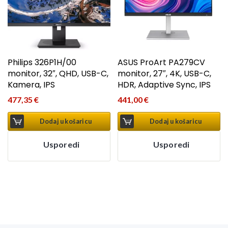
Philips 326P1H/00
ASUS ProArt PA279CV
monitor, 32″, QHD, USB-C,
monitor, 27″, 4K, USB-C,
Kamera, IPS
HDR, Adaptive Sync, IPS
477,35
€
441,00
€
Dodaj u košaricu
Dodaj u košaricu
Usporedi
Usporedi