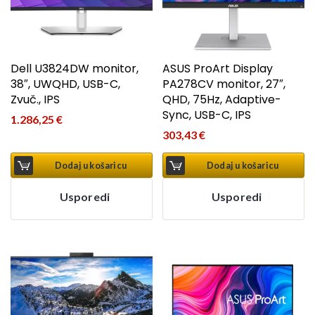
Dell U3824DW monitor,
ASUS ProArt Display
38″, UWQHD, USB-C,
PA278CV monitor, 27″,
Zvuč., IPS
QHD, 75Hz, Adaptive-
Sync, USB-C, IPS
1.286,25
€
303,43
€
Dodaj u košaricu
Dodaj u košaricu
Usporedi
Usporedi