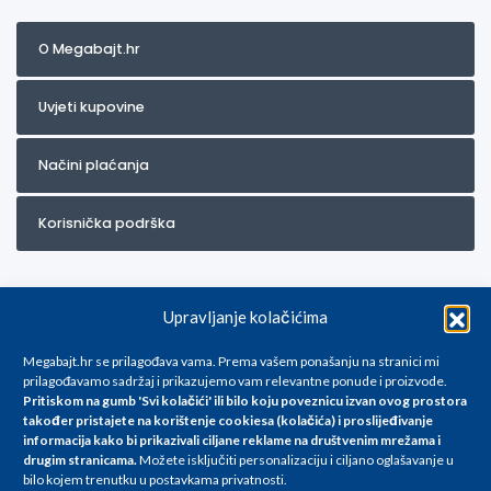
O Megabajt.hr
Uvjeti kupovine
Načini plaćanja
Korisnička podrška
Upravljanje kolačićima
Megabajt.hr se prilagođava vama. Prema vašem ponašanju na stranici mi
prilagođavamo sadržaj i prikazujemo vam relevantne ponude i proizvode.
Pritiskom na gumb 'Svi kolačići' ili bilo koju poveznicu izvan ovog prostora
Za artikle kojih trenutno nema u ponudi obratite nam se na
također pristajete na korištenje cookiesa (kolačića) i proslijeđivanje
info@megabajt.hr. Sve cijene su informativnog karaktera i podložne su
informacija kako bi prikazivali ciljane reklame na
društvenim mrežama i
promjenama, a
drugim stranicama
.
Možete isključiti personalizaciju i ciljano oglašavanje u
iskazane su za avansno plaćanje(gotovina) u Eurima i uključuju PDV. Sve
bilo kojem trenutku u postavkama privatnosti.