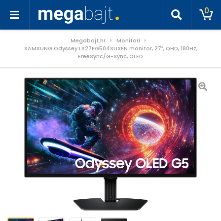
0
Megabajt.hr
Monitori
SAMSUNG Odyssey LS27FG504SUXEN monitor, 27″, QHD, 180Hz,
FreeSync/G-Sync, OLED