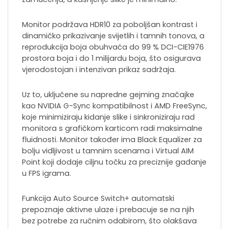
Monitor podržava HDR10 za poboljšan kontrast i
dinamičko prikazivanje svijetlih i tamnih tonova, a
reprodukcija boja obuhvaća do 99 % DCI-CIE1976
prostora boja i do 1 milijardu boja, što osigurava
vjerodostojan i intenzivan prikaz sadržaja.
Uz to, uključene su napredne gejming značajke
kao NVIDIA G-Sync kompatibilnost i AMD FreeSync,
koje minimiziraju kidanje slike i sinkroniziraju rad
monitora s grafičkom karticom radi maksimalne
fluidnosti. Monitor također ima Black Equalizer za
bolju vidljivost u tamnim scenama i Virtual AIM
Point koji dodaje ciljnu točku za preciznije gađanje
u FPS igrama.
Funkcija Auto Source Switch+ automatski
prepoznaje aktivne ulaze i prebacuje se na njih
bez potrebe za ručnim odabirom, što olakšava