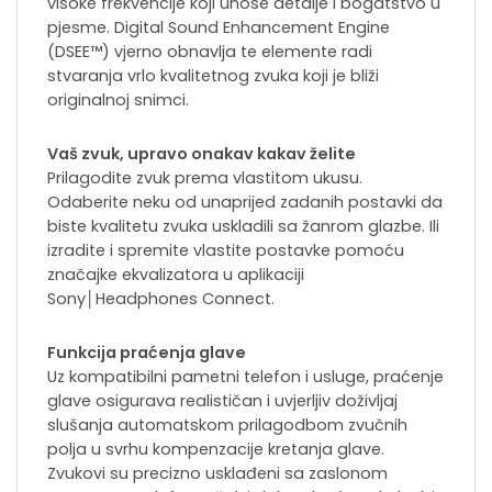
visoke frekvencije koji unose detalje i bogatstvo u
pjesme. Digital Sound Enhancement Engine
(DSEE™) vjerno obnavlja te elemente radi
stvaranja vrlo kvalitetnog zvuka koji je bliži
originalnoj snimci.
Vaš zvuk, upravo onakav kakav želite
Prilagodite zvuk prema vlastitom ukusu.
Odaberite neku od unaprijed zadanih postavki da
biste kvalitetu zvuka uskladili sa žanrom glazbe. Ili
izradite i spremite vlastite postavke pomoću
značajke ekvalizatora u aplikaciji
Sony│Headphones Connect.
Funkcija praćenja glave
Uz kompatibilni pametni telefon i usluge, praćenje
glave osigurava realističan i uvjerljiv doživljaj
slušanja automatskom prilagodbom zvučnih
polja u svrhu kompenzacije kretanja glave.
Zvukovi su precizno usklađeni sa zaslonom