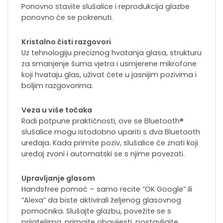
Ponovno stavite slušalice i reprodukcija glazbe
ponovno će se pokrenuti.
Kristalno čisti razgovori
Uz tehnologiju preciznog hvatanja glasa, strukturu
za smanjenje šuma vjetra i usmjerene mikrofone
koji hvataju glas, uživat ćete u jasnijim pozivima i
boljim razgovorima.
Veza u više točaka
Radi potpune praktičnosti, ove se Bluetooth®
slušalice mogu istodobno upariti s dva Bluetooth
uređaja. Kada primite poziv, slušalice će znati koji
uređaj zvoni i automatski se s njime povezati.
Upravljanje glasom
Handsfree pomoć – samo recite “OK Google” ili
“Alexa” da biste aktivirali željenog glasovnog
pomoćnika. Slušajte glazbu, povežite se s
prijateljima, primajte obavijesti, postavljajte