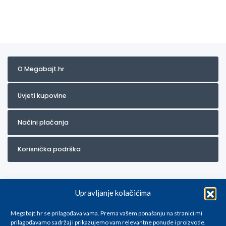
O Megabajt.hr
Uvjeti kupovine
Načini plaćanja
Korisnička podrška
Upravljanje kolačićima
Megabajt.hr se prilagođava vama. Prema vašem ponašanju na stranici mi
prilagođavamo sadržaj i prikazujemo vam relevantne ponude i proizvode.