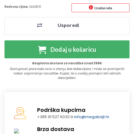
Redovna cijena:
163.81 €
Izračun rata
Usporedi
Dodaj u košaricu
Besplatna dostava za narudžbe iznad 398€
Dostupnost proizvoda ovisi o stanju kod dobavljača i može se promijeniti
nakon zaprimanja narudžbe. Kupac će o svakoj promjeni biti odmah
obaviješten.
Podrška kupcima
+385 91 527 6030 ili
info@megabajt.hr
Brza dostava