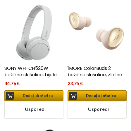
SONY WH-CH520W
1MORE ColorBuds 2
bežične slušalice, bijele
bežične slušalice, zlatne
44,76
€
23,75
€
Dodaj u košaricu
Dodaj u košaricu
Usporedi
Usporedi