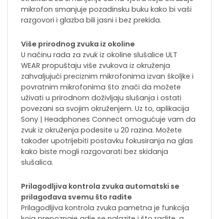
mikrofon smanjuje pozadinsku buku kako bi vaši
razgovori i glazba bili jasni i bez prekida.
Više prirodnog zvuka iz okoline
U načinu rada za zvuk iz okoline slušalice ULT
WEAR propuštaju više zvukova iz okruženja
zahvaljujući preciznim mikrofonima izvan školjke i
povratnim mikrofonima što znači da možete
uživati u prirodnom doživljaju slušanja i ostati
povezani sa svojim okruženjem. Uz to, aplikacija
Sony | Headphones Connect omogućuje vam da
zvuk iz okruženja podesite u 20 razina. Možete
također upotrijebiti postavku fokusiranja na glas
kako biste mogli razgovarati bez skidanja
slušalica.
Prilagodljiva kontrola zvuka automatski se
prilagođava svemu što radite
Prilagodljiva kontrola zvuka pametna je funkcija
koja prepoznaje gdje se nalazite i što radite, a