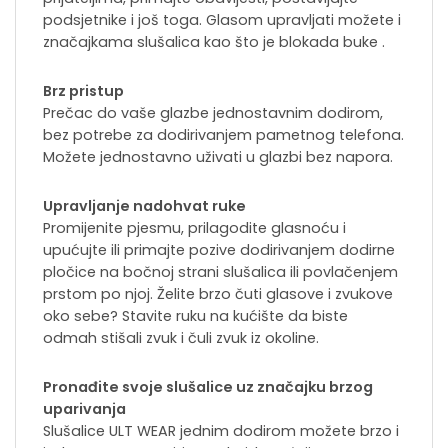
podsjetnike i još toga. Glasom upravljati možete i
značajkama slušalica kao što je blokada buke .
Brz pristup
Prečac do vaše glazbe jednostavnim dodirom,
bez potrebe za dodirivanjem pametnog telefona.
Možete jednostavno uživati u glazbi bez napora.
Upravljanje nadohvat ruke
Promijenite pjesmu, prilagodite glasnoću i
upućujte ili primajte pozive dodirivanjem dodirne
pločice na bočnoj strani slušalica ili povlačenjem
prstom po njoj. Želite brzo čuti glasove i zvukove
oko sebe? Stavite ruku na kućište da biste
odmah stišali zvuk i čuli zvuk iz okoline.
Pronađite svoje slušalice uz značajku brzog
uparivanja
Slušalice ULT WEAR jednim dodirom možete brzo i