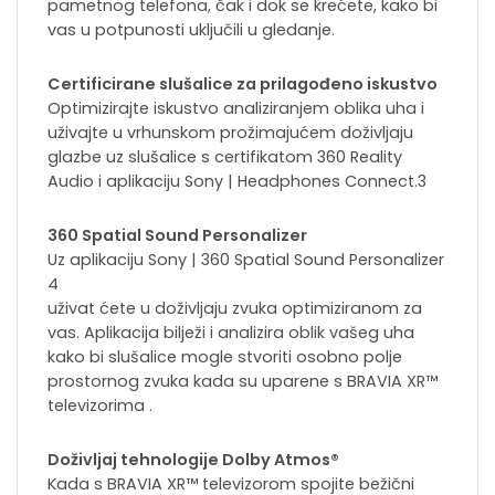
pametnog telefona, čak i dok se krećete, kako bi
vas u potpunosti uključili u gledanje.
Certificirane slušalice za prilagođeno iskustvo
Optimizirajte iskustvo analiziranjem oblika uha i
uživajte u vrhunskom prožimajućem doživljaju
glazbe uz slušalice s certifikatom 360 Reality
Audio i aplikaciju Sony | Headphones Connect.3
360 Spatial Sound Personalizer
Uz aplikaciju Sony | 360 Spatial Sound Personalizer
4
uživat ćete u doživljaju zvuka optimiziranom za
vas. Aplikacija bilježi i analizira oblik vašeg uha
kako bi slušalice mogle stvoriti osobno polje
prostornog zvuka kada su uparene s BRAVIA XR™
televizorima .
Doživljaj tehnologije Dolby Atmos®
Kada s BRAVIA XR™ televizorom spojite bežični