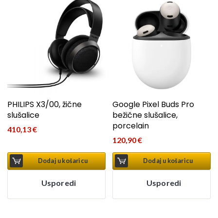
PHILIPS X3/00, žične
Google Pixel Buds Pro
slušalice
bežične slušalice,
porcelain
410,13
€
120,90
€
Dodaj u košaricu
Dodaj u košaricu
Usporedi
Usporedi