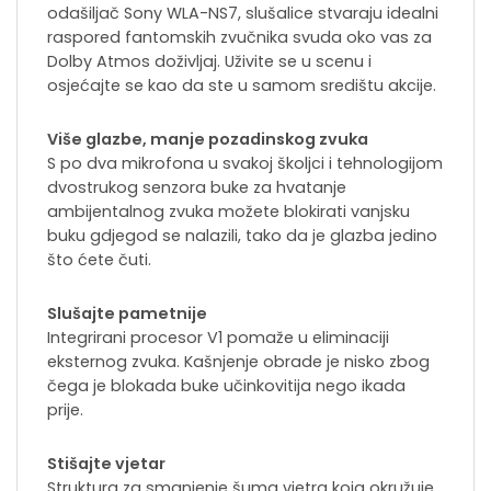
odašiljač Sony WLA-NS7, slušalice stvaraju idealni
raspored fantomskih zvučnika svuda oko vas za
Dolby Atmos doživljaj. Uživite se u scenu i
osjećajte se kao da ste u samom središtu akcije.
Više glazbe, manje pozadinskog zvuka
S po dva mikrofona u svakoj školjci i tehnologijom
dvostrukog senzora buke za hvatanje
ambijentalnog zvuka možete blokirati vanjsku
buku gdjegod se nalazili, tako da je glazba jedino
što ćete čuti.
Slušajte pametnije
Integrirani procesor V1 pomaže u eliminaciji
eksternog zvuka. Kašnjenje obrade je nisko zbog
čega je blokada buke učinkovitija nego ikada
prije.
Stišajte vjetar
Struktura za smanjenje šuma vjetra koja okružuje