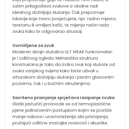
zatim prilagođava zvukove iz okoline radi
idealnog doživljaja slušanja. Čak prepoznaje
lokacije koje često posjećujete, npr. radno mjesto,
teretanu ili omiljeni kafić, te mijenja način rada
zvuka kako bi odgovarao situaciji.
Osmišljene za zvuk
Moderan dizajn slušalica ULT WEAR funkcionalan
je i odličnog izgleda. Mehanička struktura
konstruirana je tako da izolira zvuk koji slušate od
zvuka vanjskog svijeta kako biste uživali u
vrhunskom doživljaju slušanja i jasnim glasovnim
pozivima, čak i u bučnim okruženjima.
Savršeno prianjanje sprječava rasipanje zvuka
Glatki jastučići proizvode se od termoplastične
pjene jedinstvenim postupkom kojim se postiže
manje nabora i uravnoteženija sila pristajanja,
pružajući odlične značajke nosivosti i akustike.