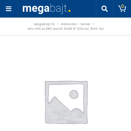
0
Megabajt.hr
Računalo - Server
SRV HPE DL380 Gen10 4208 1P 32G NC 8SFF Svr