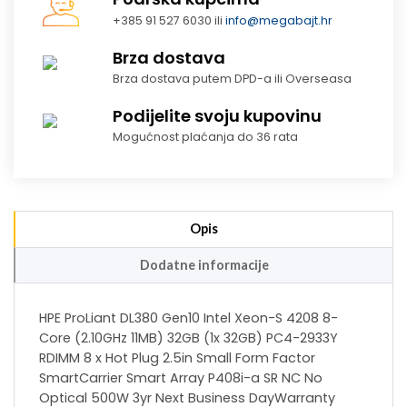
+385 91 527 6030 ili
info@megabajt.hr
Brza dostava
Brza dostava putem DPD-a ili Overseasa
Podijelite svoju kupovinu
Mogućnost plaćanja do 36 rata
Opis
Dodatne informacije
HPE ProLiant DL380 Gen10 Intel Xeon-S 4208 8-
Core (2.10GHz 11MB) 32GB (1x 32GB) PC4-2933Y
RDIMM 8 x Hot Plug 2.5in Small Form Factor
SmartCarrier Smart Array P408i-a SR NC No
Optical 500W 3yr Next Business DayWarranty