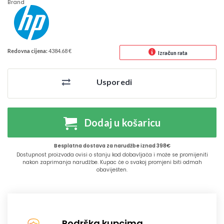
Brand
Redovna cijena:
4384.68 €
Izračun rata
Usporedi
Dodaj u košaricu
Besplatna dostava za narudžbe iznad 398€
Dostupnost proizvoda ovisi o stanju kod dobavljača i može se promijeniti
nakon zaprimanja narudžbe. Kupac će o svakoj promjeni biti odmah
obaviješten.
Podrška kupcima