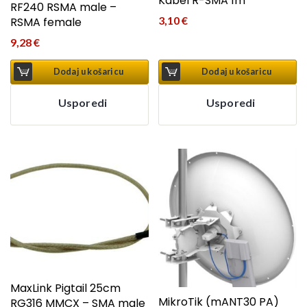
Kabel R-SMA 1m
RF240 RSMA male –
3,10
€
RSMA female
9,28
€
Dodaj u košaricu
Dodaj u košaricu
Usporedi
Usporedi
MaxLink Pigtail 25cm
MikroTik (mANT30 PA)
RG316 MMCX – SMA male