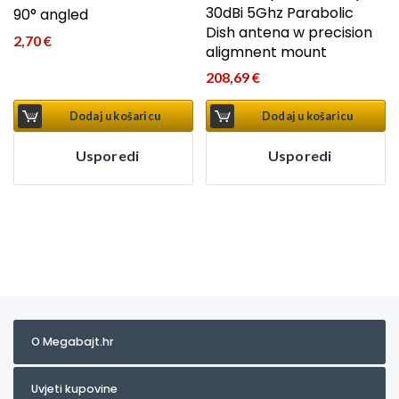
30dBi 5Ghz Parabolic
90° angled
Dish antena w precision
2,70
€
aligmnent mount
208,69
€
Dodaj u košaricu
Dodaj u košaricu
Usporedi
Usporedi
O Megabajt.hr
Uvjeti kupovine