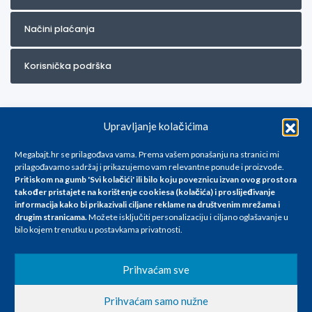
Načini plaćanja
Korisnička podrška
Upravljanje kolačićima
Megabajt.hr se prilagođava vama. Prema vašem ponašanju na stranici mi
prilagođavamo sadržaj i prikazujemo vam relevantne ponude i proizvode.
Pritiskom na gumb 'Svi kolačići' ili bilo koju poveznicu izvan ovog prostora
Za artikle kojih trenutno nema u ponudi obratite nam se na
također pristajete na korištenje cookiesa (kolačića) i proslijeđivanje
info@megabajt.hr. Sve cijene su informativnog karaktera i podložne su
informacija kako bi prikazivali ciljane reklame na
društvenim mrežama i
promjenama, a
drugim stranicama
.
Možete isključiti personalizaciju i ciljano oglašavanje u
iskazane su za avansno plaćanje(gotovina) u Eurima i uključuju PDV. Sve
bilo kojem trenutku u postavkama privatnosti.
cijene su iskazane isključivo za kupovinu putem webshop-a i mogu
se razlikovati od cijena u našim poslovnicama. Trudimo se dati što bolji
i točniji opis i sliku. Unatoč tome, ne možemo garantirati da su svi
Prihvaćam sve
navedeni podaci
i slike u potpunosti točni. Ne odgovaramo za eventualne pogreške
Prihvaćam samo nužne
nastale u opisu proizvoda, greške prilikom štampanja te promjene