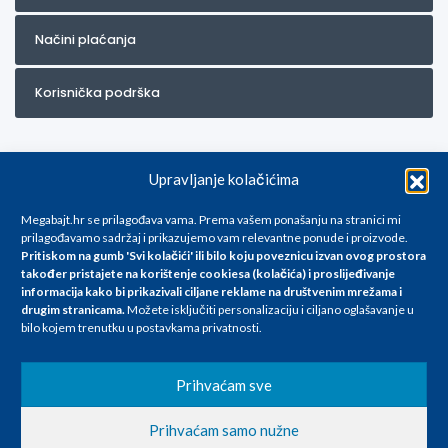
Načini plaćanja
Korisnička podrška
Upravljanje kolačićima
Megabajt.hr se prilagođava vama. Prema vašem ponašanju na stranici mi
prilagođavamo sadržaj i prikazujemo vam relevantne ponude i proizvode.
Pritiskom na gumb 'Svi kolačići' ili bilo koju poveznicu izvan ovog prostora
Za artikle kojih trenutno nema u ponudi obratite nam se na
također pristajete na korištenje cookiesa (kolačića) i proslijeđivanje
info@megabajt.hr. Sve cijene su informativnog karaktera i podložne su
informacija kako bi prikazivali ciljane reklame na
društvenim mrežama i
promjenama, a
drugim stranicama
.
Možete isključiti personalizaciju i ciljano oglašavanje u
iskazane su za avansno plaćanje(gotovina) u Eurima i uključuju PDV. Sve
bilo kojem trenutku u postavkama privatnosti.
cijene su iskazane isključivo za kupovinu putem webshop-a i mogu
se razlikovati od cijena u našim poslovnicama. Trudimo se dati što bolji
i točniji opis i sliku. Unatoč tome, ne možemo garantirati da su svi
Prihvaćam sve
navedeni podaci
i slike u potpunosti točni. Ne odgovaramo za eventualne pogreške
Prihvaćam samo nužne
nastale u opisu proizvoda, greške prilikom štampanja te promjene