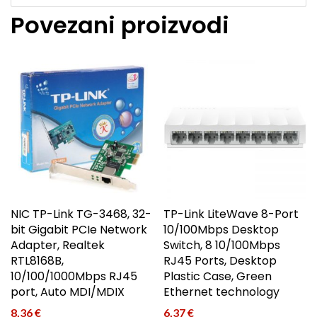
Povezani proizvodi
NIC TP-Link TG-3468, 32-
TP-Link LiteWave 8-Port
bit Gigabit PCIe Network
10/100Mbps Desktop
Adapter, Realtek
Switch, 8 10/100Mbps
RTL8168B,
RJ45 Ports, Desktop
10/100/1000Mbps RJ45
Plastic Case, Green
port, Auto MDI/MDIX
Ethernet technology
8,36
€
6,37
€