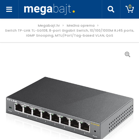
0
Megabajt.hr
Mrežna oprema
Switch TP-Link TL-SG108, 8-port Gigabit Switch, 10/100/1000M RJ45 ports,
IGMP Snooping, MTU/Port/Tag-based VLAN, QoS