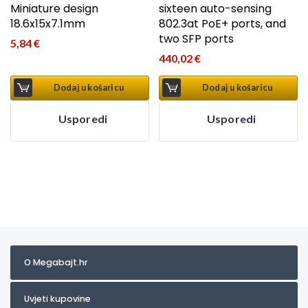
Miniature design
sixteen auto-sensing
18.6x15x7.1mm
802.3at PoE+ ports, and
two SFP ports
5,84
€
440,02
€
Dodaj u košaricu
Dodaj u košaricu
Usporedi
Usporedi
O Megabajt.hr
Uvjeti kupovine