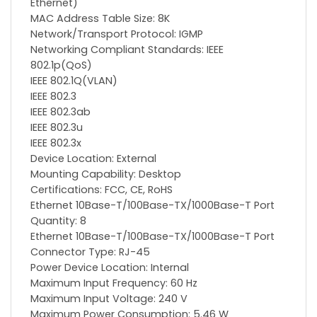
Ethernet)
MAC Address Table Size: 8K
Network/Transport Protocol: IGMP
Networking Compliant Standards: IEEE
802.1p(QoS)
IEEE 802.1Q(VLAN)
IEEE 802.3
IEEE 802.3ab
IEEE 802.3u
IEEE 802.3x
Device Location: External
Mounting Capability: Desktop
Certifications: FCC, CE, RoHS
Ethernet 10Base-T/100Base-TX/1000Base-T Port
Quantity: 8
Ethernet 10Base-T/100Base-TX/1000Base-T Port
Connector Type: RJ-45
Power Device Location: Internal
Maximum Input Frequency: 60 Hz
Maximum Input Voltage: 240 V
Maximum Power Consumption: 5.46 W