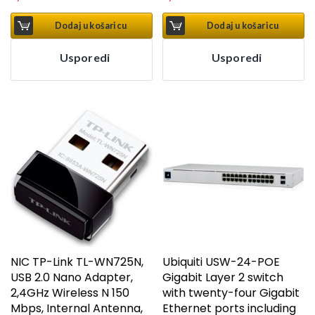
Dodaj u košaricu
Dodaj u košaricu
Usporedi
Usporedi
NIC TP-Link TL-WN725N,
Ubiquiti USW-24-POE
USB 2.0 Nano Adapter,
Gigabit Layer 2 switch
2,4GHz Wireless N 150
with twenty-four Gigabit
Mbps, Internal Antenna,
Ethernet ports including