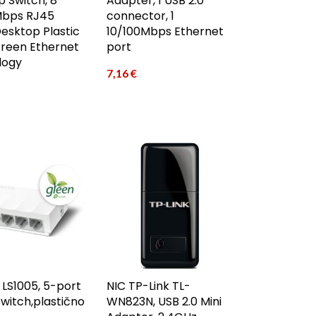
 Switch, 8
Adapter, 1 USB 2.0
Mbps RJ45
connector, 1
Desktop Plastic
10/100Mbps Ethernet
Green Ethernet
port
logy
7,16
€
 LS1005, 5-port
NIC TP-Link TL-
switch,plastično
WN823N, USB 2.0 Mini