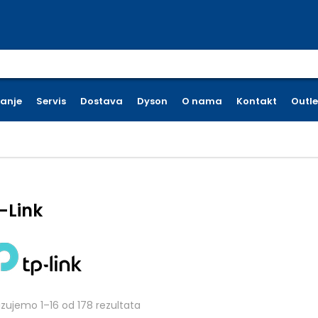
earch for:
ćanje
Servis
Dostava
Dyson
O nama
Kontakt
Outle
-Link
Poredano po cijeni: od niske do viso
azujemo 1–16 od 178 rezultata