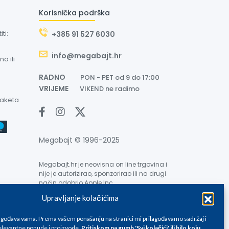
Korisnička podrška
ti:
+385 91 527 6030
info@megabajt.hr
o ili
RADNO
PON - PET od 9 do 17:00
VRIJEME
VIKEND ne radimo
paketa
Megabajt © 1996-2025
Megabajt.hr je neovisna on line trgovina i
nije je autorizirao, sponzorirao ili na drugi
način odobrio Apple Inc.
Upravljanje kolačićima
lagođava vama. Prema vašem ponašanju na stranici mi prilagođavamo sadržaj i
levantne ponude i proizvode.
Pritiskom na gumb 'Svi kolačići' ili bilo koju