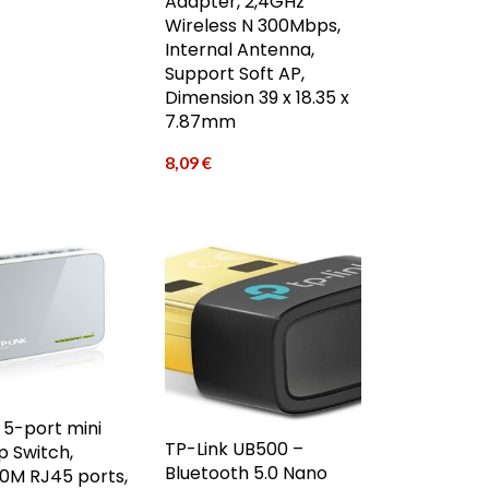
Adapter, 2,4GHz
Wireless N 300Mbps,
Internal Antenna,
Support Soft AP,
Dimension 39 x 18.35 x
7.87mm
8,09
€
 5-port mini
TP-Link UB500 –
 Switch,
Bluetooth 5.0 Nano
0M RJ45 ports,