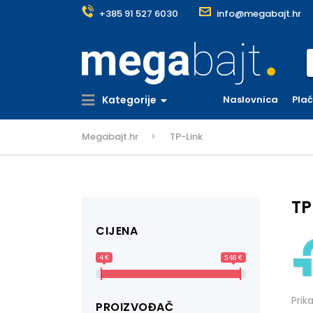
+385 91 527 6030
info@megabajt.hr
S
Kategorije
Naslovnica
Pla
Megabajt.hr
TP-Link
TP
CIJENA
4 €
548 €
Prik
PROIZVOĐAČ