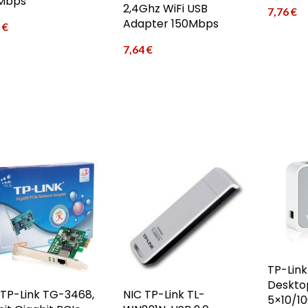
Mbps
2,4Ghz WiFi USB
7,76
€
Adapter 150Mbps
8
€
7,64
€
TP-Link
Desktop
 TP-Link TG-3468,
NIC TP-Link TL-
5×10/10