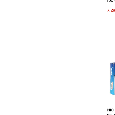
150
7,2
NIC