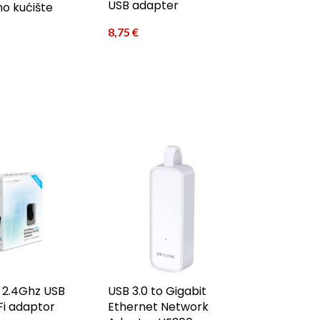
USB adapter
no kućište
8,75
€
 2.4Ghz USB
USB 3.0 to Gigabit
Fi adaptor
Ethernet Network