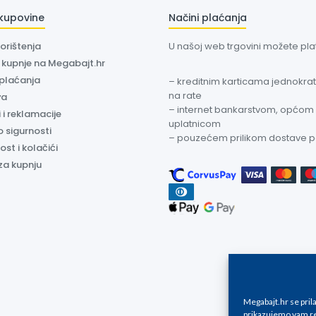
 kupovine
Načini plaćanja
korištenja
U našoj web trgovini možete plati
a kupnje na Megabajt.hr
 plaćanja
– kreditnim karticama jednokratn
na rate
va
– internet bankarstvom, općom
 i reklamacije
uplatnicom
o sigurnosti
– pouzećem prilikom dostave 
ost i kolačići
za kupnju
Megabajt.hr se pri
prikazujemo vam re