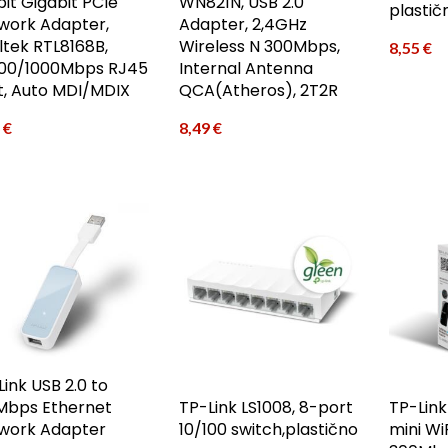
bit Gigabit PCIe
WN821N, USB 2.0
plastič
work Adapter,
Adapter, 2,4GHz
ltek RTL8168B,
Wireless N 300Mbps,
8,55
€
100/1000Mbps RJ45
Internal Antenna
t, Auto MDI/MDIX
QCA(Atheros), 2T2R
6
€
8,49
€
ink USB 2.0 to
Mbps Ethernet
TP-Link LS1008, 8-port
TP-Link
work Adapter
10/100 switch,plastično
mini Wi