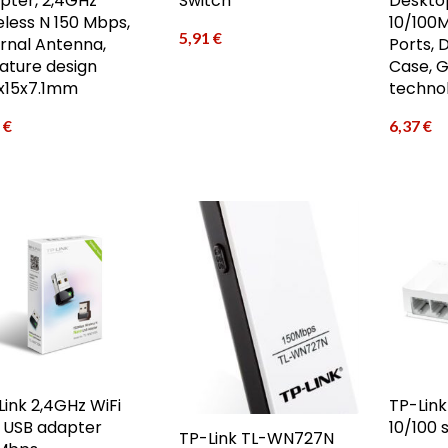
pter, 2,4GHz
Switch
Desktop
eless N 150 Mbps,
10/100
5,91
€
ernal Antenna,
Ports, 
iature design
Case, 
6x15x7.1mm
techno
4
€
6,37
€
Link 2,4GHz WiFi
TP-Link
i USB adapter
10/100 
TP-Link TL-WN727N