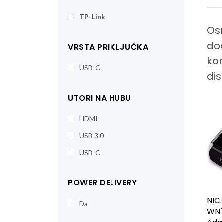
TP-Link
Osn
dod
VRSTA PRIKLJUČKA
kon
USB-C
dis
UTORI NA HUBU
HDMI
USB 3.0
USB-C
POWER DELIVERY
NIC
Da
WN7