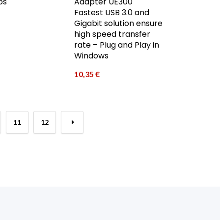
ps
Adapter UE300
Fastest USB 3.0 and
Gigabit solution ensure
high speed transfer
rate – Plug and Play in
Windows
10,35
€
11
12
→