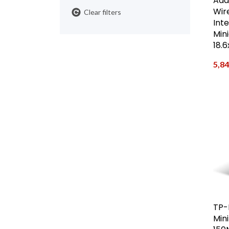
Ada
Wir
Clear filters
Int
Min
18.
5,8
TP-
Min