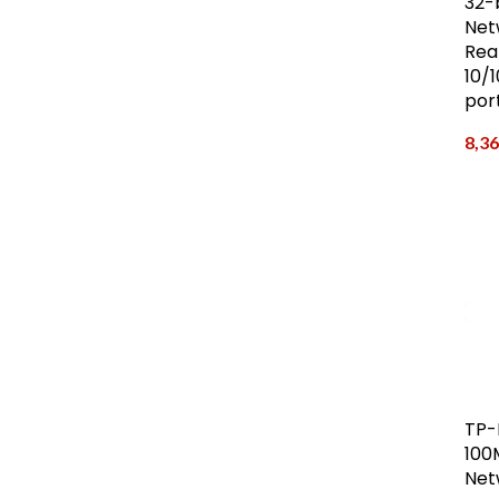
32-
Net
Rea
10/
por
8,3
TP-L
100
Net