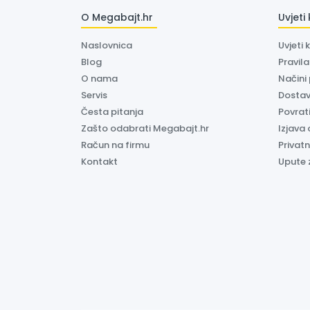
O Megabajt.hr
Uvjeti
Naslovnica
Uvjeti 
Blog
Pravil
O nama
Načini
Servis
Dosta
Česta pitanja
Povrati
Zašto odabrati Megabajt.hr
Izjava 
Račun na firmu
Privatn
Kontakt
Upute 