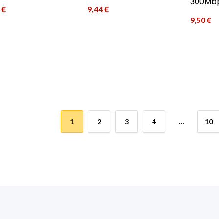
300Mb
1
€
9,44
€
9,50
€
1
2
3
4
…
10