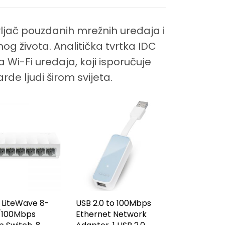
vljač pouzdanih mrežnih uređaja i
g života. Analitička tvrtka IDC
 Wi-Fi uređaja, koji isporučuje
arde ljudi širom svijeta.
 LiteWave 8-
USB 2.0 to 100Mbps
0/100Mbps
Ethernet Network