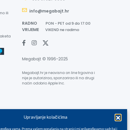
info@megabajt.hr
o ili
RADNO
PON - PET od 9 do 17:00
VRIJEME
VIKEND ne radimo
paketa
Megabajt © 1996-2025
Megabajt.hr je neovisna on line trgovina i
nije je autorizirao, sponzorirao ili na drugi
način odobrio Apple Inc.
Upravljanje kolačićima
e su informativnog karaktera i podložne su promjenama, a
ane isključivo za kupovinu putem webshop-a i mogu
lagođava vama. Prema vašem ponašanju na stranici mi prilagođavamo sadržaj i