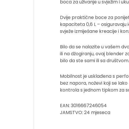
boca za uživanje u svježim i uk
Dvije praktične boce za ponijet
kapaciteta 0,6 L – osiguravaju 
svježe izmiješane kreacije i kon
Bilo da se nalazite u vašem dvor
ili na džogiranju, ovaj blender 
bilo da ste sami ili sa društvom
Mobilnost je usklađena s perf
bez napora, noževi koji se lak
kontrola s jednom tipkom za s
EAN: 3016667246054
JAMSTVO: 24 mjeseca