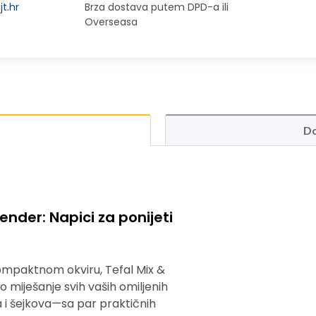
t.hr
Brza dostava putem DPD-a ili
Overseasa
Do
ender: Napici za ponijeti
ompaktnom okviru, Tefal Mix &
 miješanje svih vaših omiljenih
 i šejkova—sa par praktičnih