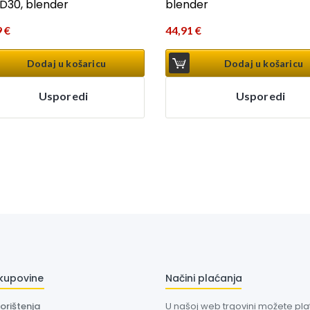
D30, blender
blender
9
€
44,91
€
Dodaj u košaricu
Dodaj u košaricu
Usporedi
Usporedi
 kupovine
Načini plaćanja
korištenja
U našoj web trgovini možete plati