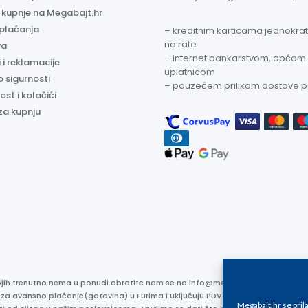
a kupnje na Megabajt.hr
 plaćanja
– kreditnim karticama jednokratn
na rate
va
– internet bankarstvom, općom
 i reklamacije
uplatnicom
o sigurnosti
– pouzećem prilikom dostave 
ost i kolačići
za kupnju
kojih trenutno nema u ponudi obratite nam se na info@megabajt.hr. Sve cijen
 za avansno plaćanje(gotovina) u Eurima i uključuju PDV. Sve cijene su iskaz
Megabajt.hr se pri