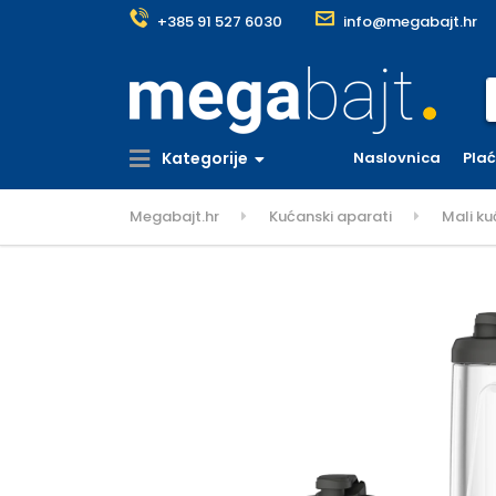
+385 91 527 6030
info@megabajt.hr
S
Kategorije
Naslovnica
Pla
Megabajt.hr
Kućanski aparati
Mali ku