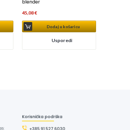
blender
45,08
€
Dodaj u košaricu
Usporedi
Korisnička podrška
ti:
+385 91 527 6030