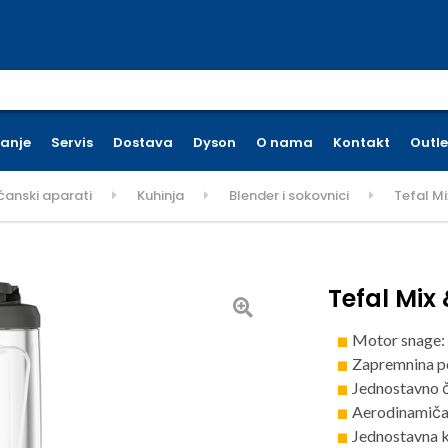
earch for:
ćanje
Servis
Dostava
Dyson
O nama
Kontakt
Outle
ćanski aparati
Kuhinja
Blender i sokovnici
Tefal M
Tefal Mix
Motor snage
Zapremnina po
Jednostavno č
Aerodinamičan
Jednostavna 