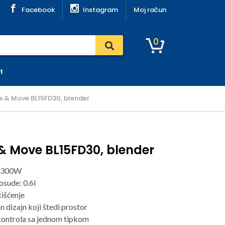
Facebook
Instagram
Moj račun
0
t
ix & Move BL15FD30, blender
 & Move BL15FD30, blender
: 300W
sude: 0.6l
išćenje
 dizajn koji štedi prostor
kontrola sa jednom tipkom