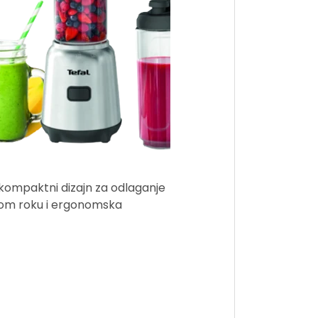
kompaktni dizajn za odlaganje
tkom roku i ergonomska