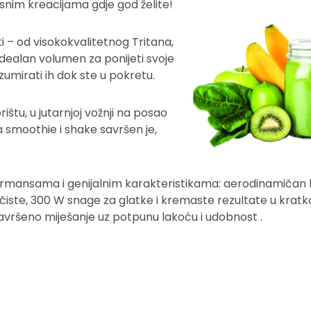
usnim kreacijama gdje god želite!
i – od visokokvalitetnog Tritana,
idealan volumen za ponijeti svoje
zumirati ih dok ste u pokretu.
ištu, u jutarnjoj vožnji na posao
za smoothie i shake savršen je,
.
ormansama i genijalnim karakteristikama: aerodinamičan 
o čiste, 300 W snage za glatke i kremaste rezultate u kra
avršeno miješanje uz potpunu lakoću i udobnost .