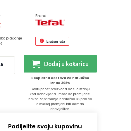
Brand
:
€
sko plaćanje
Izračun rata
 €
Dodaj u košaricu
di
Besplatna dostava za narudžbe
iznad 398€
Dostupnost proizvoda ovisi o stanju
kod dobavljača i može se promijeniti
nakon zaprimanja narudžbe. Kupac će
o svakoj promjeni biti odmah
obaviješten.
Podijelite svoju kupovinu