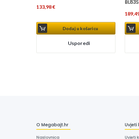
BL83S
133,98
€
189,4
Dodaj u košaricu
Usporedi
O Megabajt.hr
Uvjeti
Naslovnica
Uvjeti 