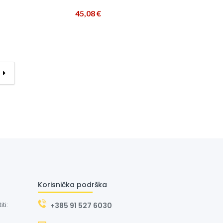
45,08
€
→
Korisnička podrška
ti:
+385 91 527 6030