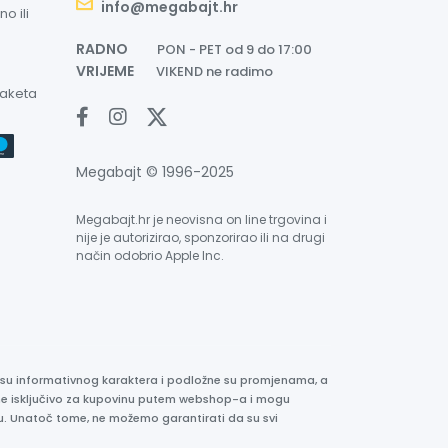
info@megabajt.hr
o ili
RADNO
PON - PET od 9 do 17:00
VRIJEME
VIKEND ne radimo
paketa
Megabajt © 1996-2025
Megabajt.hr je neovisna on line trgovina i
nije je autorizirao, sponzorirao ili na drugi
način odobrio Apple Inc.
e su informativnog karaktera i podložne su promjenama, a
ane isključivo za kupovinu putem webshop-a i mogu
liku. Unatoč tome, ne možemo garantirati da su svi