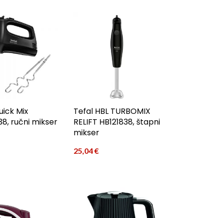
uick Mix
Tefal HBL TURBOMIX
8, ručni mikser
RELIFT HB121838, štapni
mikser
25,04
€