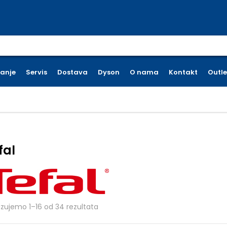
earch for:
ćanje
Servis
Dostava
Dyson
O nama
Kontakt
Outle
fal
Poredano po cijeni: od niske do viso
azujemo 1–16 od 34 rezultata