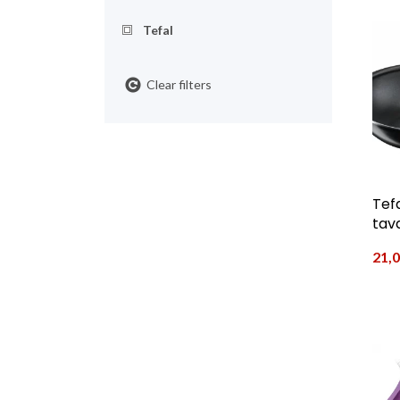
Tefal
Clear filters
Tef
tav
21,