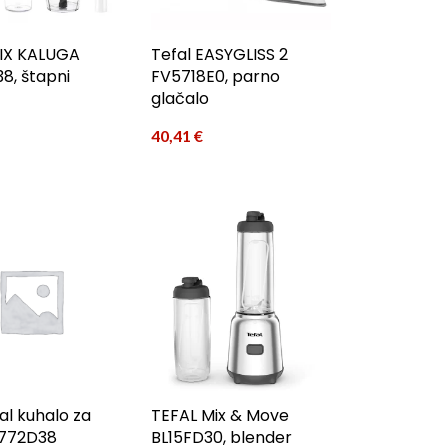
MIX KALUGA
Tefal EASYGLISS 2
8, štapni
FV5718E0, parno
glačalo
40,41
€
al kuhalo za
TEFAL Mix & Move
I772D38
BL15FD30, blender