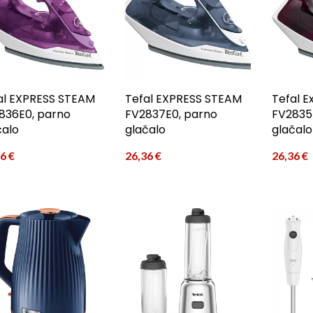
al EXPRESS STEAM
Tefal EXPRESS STEAM
Tefal 
836E0, parno
FV2837E0, parno
FV2835
čalo
glačalo
glačalo
36
€
26,36
€
26,36
€