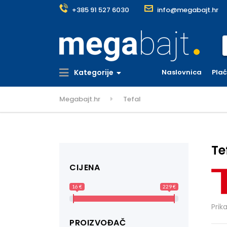
+385 91 527 6030
info@megabajt.hr
S
Kategorije
Naslovnica
Pla
Megabajt.hr
Tefal
Te
CIJENA
16 €
229 €
Prik
PROIZVOĐAČ