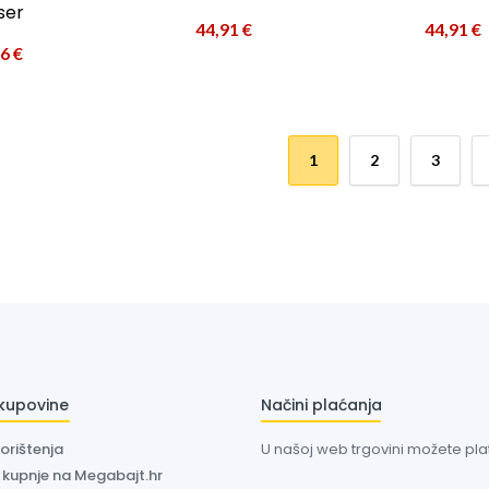
ser
44,91
€
44,91
€
26
€
1
2
3
 kupovine
Načini plaćanja
korištenja
U našoj web trgovini možete plati
a kupnje na Megabajt.hr