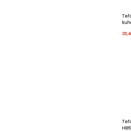
Tef
kuh
31,
Tef
HB6