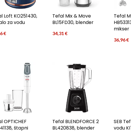
al Loft KO251430,
Tefal Mix & Move
Tefal 
alo za vodu
BL15FD30, blender
HB53313
mikser
66
€
34,31
€
36,96
€
al OPTICHEF
Tefal BLENDFORCE 2
SEB Tef
41138, štapni
BL420838, blender
vodu K