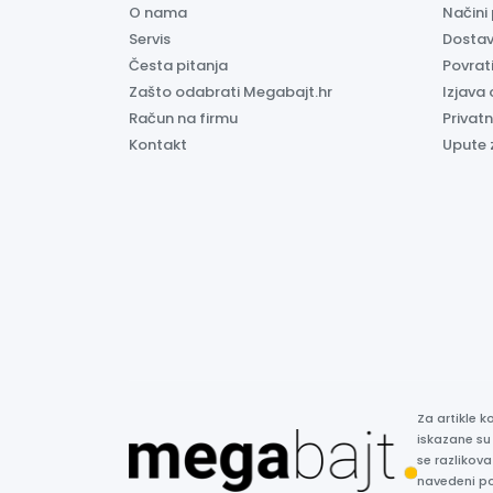
O nama
Načini
Servis
Dosta
Česta pitanja
Povrati
Zašto odabrati Megabajt.hr
Izjava 
Račun na firmu
Privatn
Kontakt
Upute 
Za artikle 
iskazane su
se razlikova
navedeni p