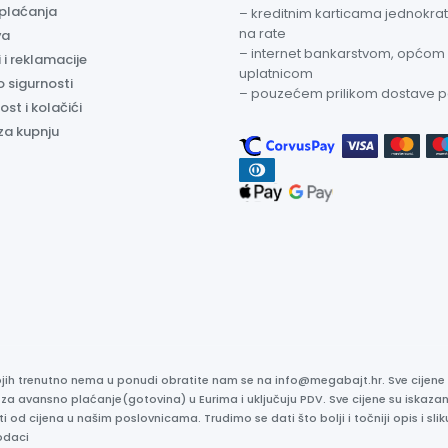
 plaćanja
– kreditnim karticama jednokratn
na rate
va
– internet bankarstvom, općom
 i reklamacije
uplatnicom
o sigurnosti
– pouzećem prilikom dostave 
ost i kolačići
za kupnju
kojih trenutno nema u ponudi obratite nam se na info@megabajt.hr. Sve cijen
 za avansno plaćanje(gotovina) u Eurima i uključuju PDV. Sve cijene su iskaz
ti od cijena u našim poslovnicama. Trudimo se dati što bolji i točniji opis i s
odaci