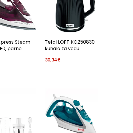
Express Steam
Tefal LOFT KO250830,
E0, parno
kuhalo za vodu
30,34
€