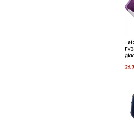
Tef
FV2
gla
26,