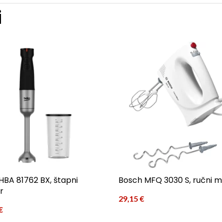
i
HBA 81762 BX, štapni
Bosch MFQ 3030 S, ručni m
r
29,15
€
€