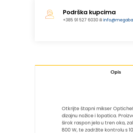
Podrška kupcima
+385 91 527 6030 ili
info@megabaj
Opis
Otkrijte štapni mikser Optiche
dizajnu nožice i lopatica. Proi
širok raspon jela u tren oka, z
800 W, te zadržite kontrolu s 1