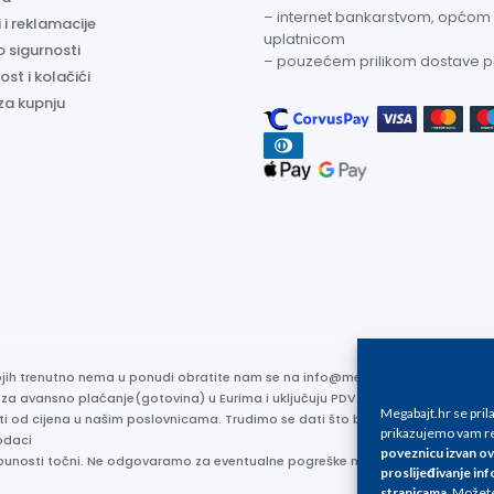
– internet bankarstvom, općom
 i reklamacije
uplatnicom
o sigurnosti
– pouzećem prilikom dostave 
ost i kolačići
za kupnju
kojih trenutno nema u ponudi obratite nam se na info@megabajt.hr. Sve cijen
 za avansno plaćanje(gotovina) u Eurima i uključuju PDV. Sve cijene su iskaz
Megabajt.hr se pri
ti od cijena u našim poslovnicama. Trudimo se dati što bolji i točniji opis i s
prikazujemo vam re
odaci
poveznicu izvan ov
otpunosti točni. Ne odgovaramo za eventualne pogreške nastale u opisu proizv
proslijeđivanje inf
stranicama
.
Možete 