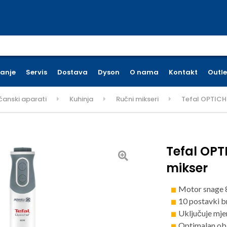
earch for:
ćanje
Servis
Dostava
Dyson
O nama
Kontakt
Outle
ćanski aparati
Kuhinja
Ručni mikseri
Tefal OPTICHE
Tefal OPT
mikser
Motor snage
10 postavki b
Uključuje mje
Optimalan obli