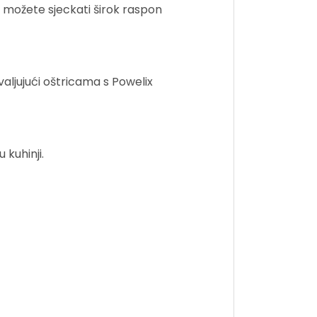
možete sjeckati širok raspon
aljujući oštricama s Powelix
 kuhinji.