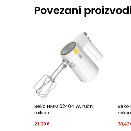
Povezani proizvod
Beko HMM 62404 W, ručni
Beko 
mikser
mikse
21,20
€
38,43