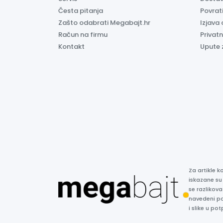
Česta pitanja
Povrati
Zašto odabrati Megabajt.hr
Izjava 
Račun na firmu
Privatn
Kontakt
Upute 
Za artikle 
iskazane su
se razlikova
navedeni p
i slike u p