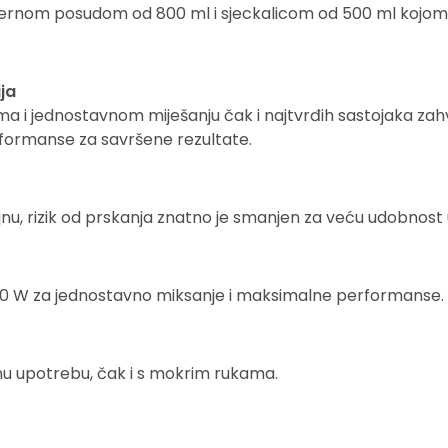
jernom posudom od 800 ml i sjeckalicom od 500 ml kojom 
ja
a i jednostavnom miješanju čak i najtvrđih sastojaka zahv
formanse za savršene rezultate.
jnu, rizik od prskanja znatno je smanjen za veću udobnost u
00 W za jednostavno miksanje i maksimalne performanse.
nu upotrebu, čak i s mokrim rukama.