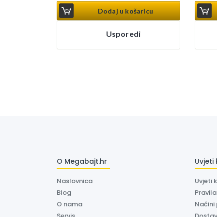
Dodaj u košaricu
Usporedi
O Megabajt.hr
Uvjeti
Naslovnica
Uvjeti 
Blog
Pravil
O nama
Načini
Servis
Dosta