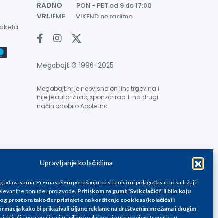
RADNO
PON - PET od 9 do 17:00
VRIJEME
VIKEND ne radimo
paketa
Megabajt © 1996-2025
Megabajt.hr je neovisna on line trgovina i
nije je autorizirao, sponzorirao ili na drugi
način odobrio Apple Inc.
Upravljanje kolačićima
e su informativnog karaktera i podložne su promjenama, a
ane isključivo za kupovinu putem webshop-a i mogu
lagođava vama. Prema vašem ponašanju na stranici mi prilagođavamo sadržaj i
liku. Unatoč tome, ne možemo garantirati da su svi
levantne ponude i proizvode.
Pritiskom na gumb 'Svi kolačići' ili bilo koju
og prostora također pristajete na korištenje cookiesa (kolačića) i
oda, greške prilikom štampanja te promjene cijena.
ormacija kako bi prikazivali ciljane reklame na
društvenim mrežama i drugim
isključiti personalizaciju i ciljano oglašavanje u bilo kojem trenutku u