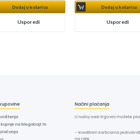
Dodaj u košaricu
Dodaj u košaricu
Usporedi
Usporedi
 kupovine
Načini plaćanja
korištenja
U našoj web trgovini možete plati
a kupnje na Megabajt.hr
 plaćanja
– kreditnim karticama jednokratn
na rate
va