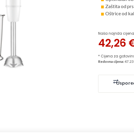
Zaštita od pr
Oštrice od ka
Naša najniža cijena
42,26
* Cijena za gotovin
Redovna cijena:
47.23
Uspore