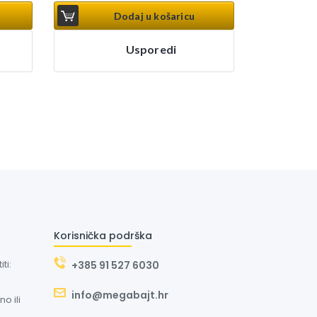
Dodaj u košaricu
Usporedi
Korisnička podrška
ti:
+385 91 527 6030
info@megabajt.hr
o ili