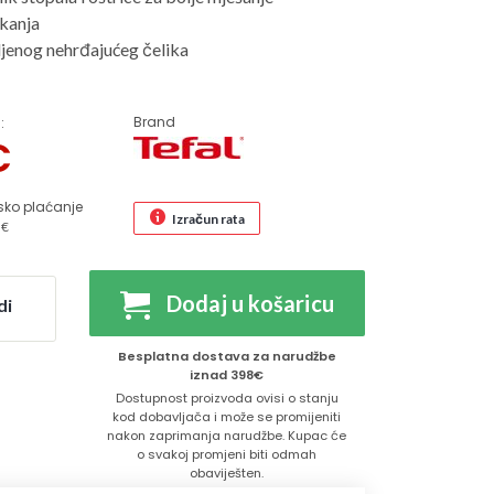
skanja
ljenog nehrđajućeg čelika
Brand
:
€
sko plaćanje
Izračun rata
 €
Dodaj u košaricu
di
Besplatna dostava za narudžbe
iznad 398€
Dostupnost proizvoda ovisi o stanju
kod dobavljača i može se promijeniti
nakon zaprimanja narudžbe. Kupac će
o svakoj promjeni biti odmah
obaviješten.