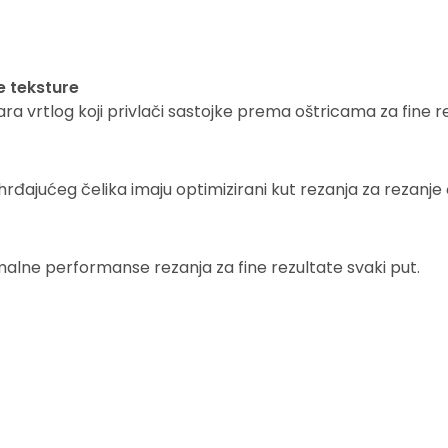
e teksture
ara vrtlog koji privlači sastojke prema oštricama za fine r
rđajućeg čelika imaju optimizirani kut rezanja za rezanje č
malne performanse rezanja za fine rezultate svaki put.