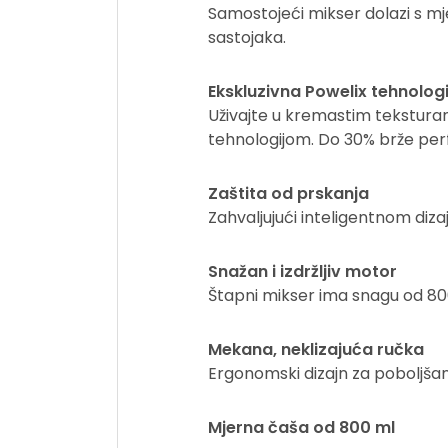
Samostojeći mikser dolazi s m
sastojaka.
Ekskluzivna Powelix tehnologi
Uživajte u kremastim teksturam
tehnologijom. Do 30% brže per
Zaštita od prskanja
Zahvaljujući inteligentnom diza
Snažan i izdržljiv motor
Štapni mikser ima snagu od 8
Mekana, neklizajuća ručka
Ergonomski dizajn za poboljša
Mjerna čaša od 800 ml