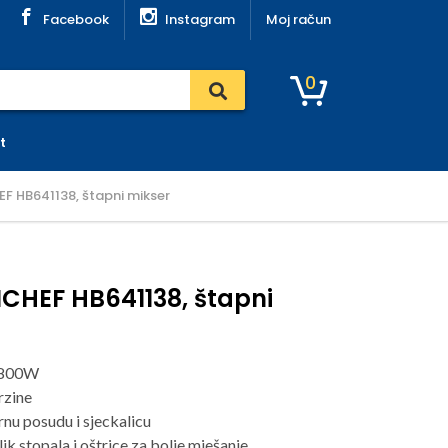
Facebook
Instagram
Moj račun
0
t
F HB641138, štapni mikser
ICHEF HB641138, štapni
 800W
rzine
rnu posudu i sjeckalicu
k stopala i oštrice za bolje mješanje