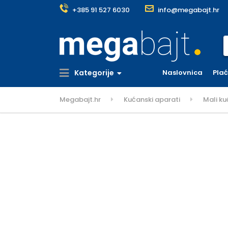
+385 91 527 6030
info@megabajt.hr
S
Kategorije
Naslovnica
Pla
Megabajt.hr
Kućanski aparati
Mali ku