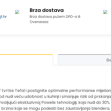
Brza dostava
t.hr
Brza dostava putem DPD-a ili
Overseasa
Do
f tvrtke Tefal i postignite optimalne performanse miješan
zvod nudi veću udobnost u kuhinji i smanjuje rizik od prskan
ahvaljujući ekskluzivnoj Powelix tehnologiji, koja nudi do 3
0 brzina koje se mogu podesiti bez zaustavljanja blendera, 