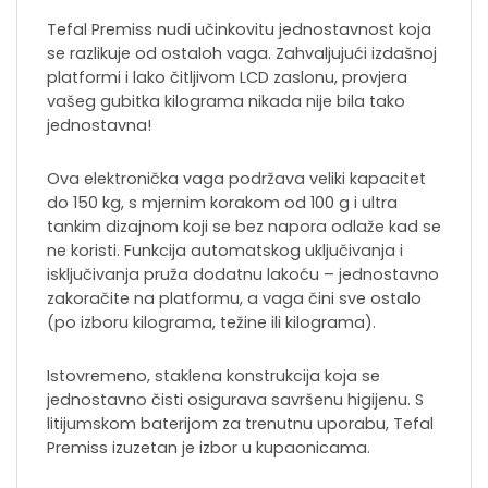
Tefal Premiss nudi učinkovitu jednostavnost koja
se razlikuje od ostaloh vaga. Zahvaljujući izdašnoj
platformi i lako čitljivom LCD zaslonu, provjera
vašeg gubitka kilograma nikada nije bila tako
jednostavna!
Ova elektronička vaga podržava veliki kapacitet
do 150 kg, s mjernim korakom od 100 g i ultra
tankim dizajnom koji se bez napora odlaže kad se
ne koristi. Funkcija automatskog uključivanja i
isključivanja pruža dodatnu lakoću – jednostavno
zakoračite na platformu, a vaga čini sve ostalo
(po izboru kilograma, težine ili kilograma).
Istovremeno, staklena konstrukcija koja se
jednostavno čisti osigurava savršenu higijenu. S
litijumskom baterijom za trenutnu uporabu, Tefal
Premiss izuzetan je izbor u kupaonicama.