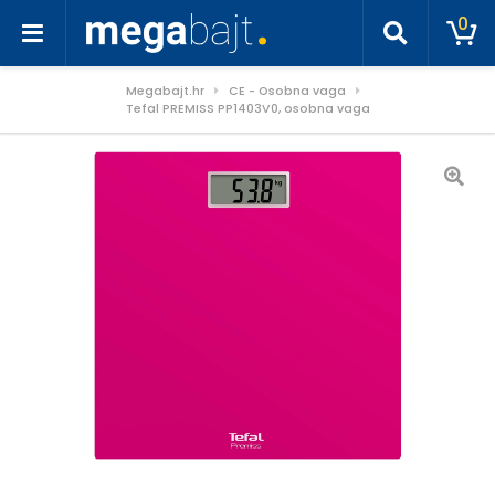
0
Megabajt.hr
CE - Osobna vaga
Tefal PREMISS PP1403V0, osobna vaga