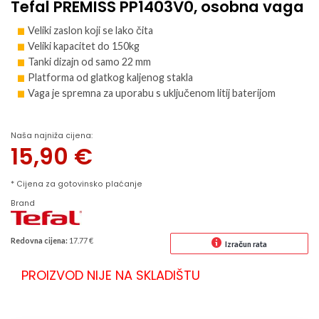
Tefal PREMISS PP1403V0, osobna vaga
Veliki zaslon koji se lako čita
Veliki kapacitet do 150kg
Tanki dizajn od samo 22 mm
Platforma od glatkog kaljenog stakla
Vaga je spremna za uporabu s uključenom litij baterijom
Naša najniža cijena:
15,90
€
* Cijena za gotovinsko plaćanje
Brand
Redovna cijena:
17.77 €
Izračun rata
PROIZVOD NIJE NA SKLADIŠTU