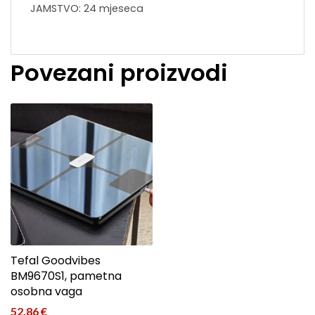
JAMSTVO: 24 mjeseca
Povezani proizvodi
Tefal Goodvibes
BM9670S1, pametna
osobna vaga
52,86
€