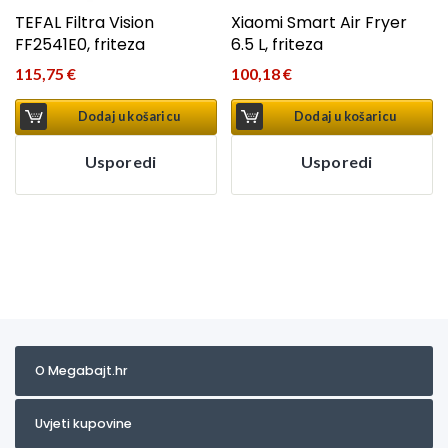
TEFAL Filtra Vision
Xiaomi Smart Air Fryer
FF2541E0, friteza
6.5 L, friteza
115,75
€
100,18
€
Dodaj u košaricu
Dodaj u košaricu
Usporedi
Usporedi
O Megabajt.hr
Uvjeti kupovine