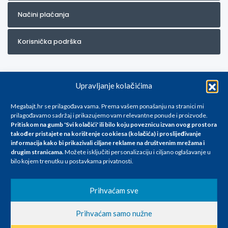
Načini plaćanja
Korisnička podrška
Upravljanje kolačićima
Megabajt.hr se prilagođava vama. Prema vašem ponašanju na stranici mi
prilagođavamo sadržaj i prikazujemo vam relevantne ponude i proizvode.
Pritiskom na gumb 'Svi kolačići' ili bilo koju poveznicu izvan ovog prostora
Za artikle kojih trenutno nema u ponudi obratite nam se na
također pristajete na korištenje cookiesa (kolačića) i proslijeđivanje
info@megabajt.hr. Sve cijene su informativnog karaktera i podložne su
informacija kako bi prikazivali ciljane reklame na
društvenim mrežama i
promjenama, a
drugim stranicama
.
Možete isključiti personalizaciju i ciljano oglašavanje u
iskazane su za avansno plaćanje(gotovina) u Eurima i uključuju PDV. Sve
bilo kojem trenutku u postavkama privatnosti.
cijene su iskazane isključivo za kupovinu putem webshop-a i mogu
se razlikovati od cijena u našim poslovnicama. Trudimo se dati što bolji
i točniji opis i sliku. Unatoč tome, ne možemo garantirati da su svi
Prihvaćam sve
navedeni podaci
i slike u potpunosti točni. Ne odgovaramo za eventualne pogreške
Prihvaćam samo nužne
nastale u opisu proizvoda, greške prilikom štampanja te promjene
cijena.