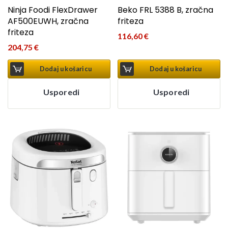
Ninja Foodi FlexDrawer
Beko FRL 5388 B, zračna
AF500EUWH, zračna
friteza
friteza
116,60
€
204,75
€
Dodaj u košaricu
Dodaj u košaricu
Usporedi
Usporedi