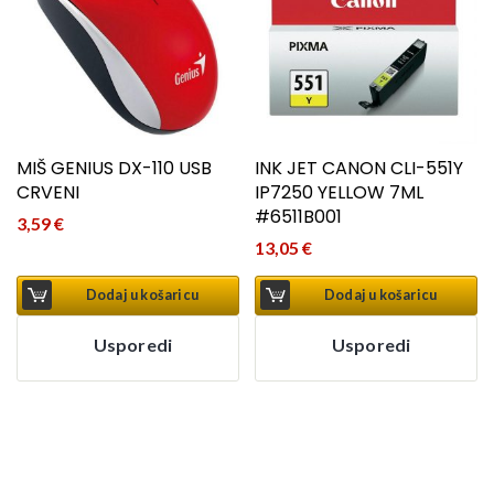
MIŠ GENIUS DX-110 USB
INK JET CANON CLI-551Y
CRVENI
IP7250 YELLOW 7ML
#6511B001
3,59
€
13,05
€
Dodaj u košaricu
Dodaj u košaricu
Usporedi
Usporedi