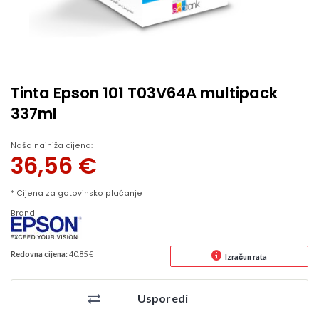
Tinta Epson 101 T03V64A multipack
337ml
Naša najniža cijena:
36,56
€
* Cijena za gotovinsko plaćanje
Brand
Redovna cijena:
40.85 €
Izračun rata
Usporedi