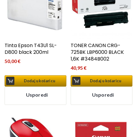
Tinta Epson T43U1 SL-
TONER CANON CRG-
D800 black 200ml
725BK LBP6000 BLACK
1,6K #3484B002
50,00
€
40,95
€
Dodaj u košaricu
Dodaj u košaricu
Usporedi
Usporedi