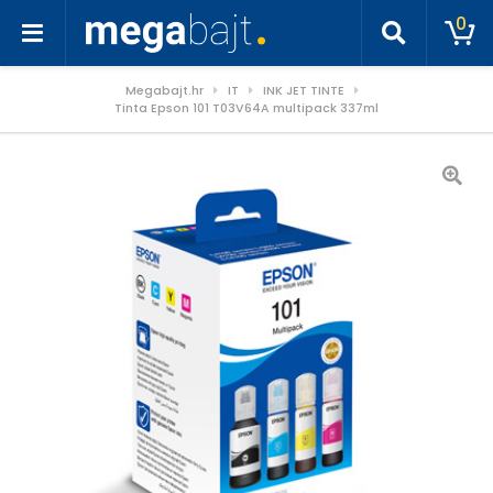
0
Megabajt.hr
IT
INK JET TINTE
Tinta Epson 101 T03V64A multipack 337ml