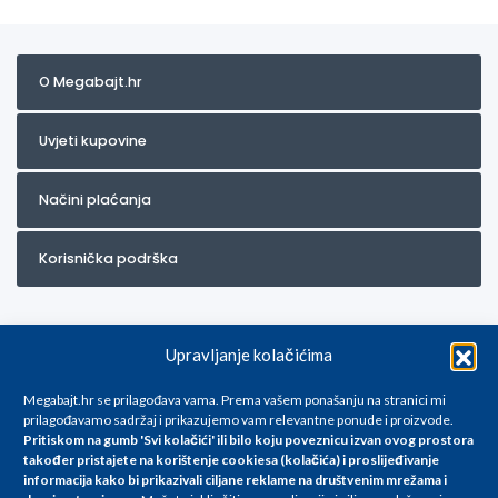
O Megabajt.hr
Uvjeti kupovine
Načini plaćanja
Korisnička podrška
Upravljanje kolačićima
Megabajt.hr se prilagođava vama. Prema vašem ponašanju na stranici mi
prilagođavamo sadržaj i prikazujemo vam relevantne ponude i proizvode.
Pritiskom na gumb 'Svi kolačići' ili bilo koju poveznicu izvan ovog prostora
Za artikle kojih trenutno nema u ponudi obratite nam se na
također pristajete na korištenje cookiesa (kolačića) i proslijeđivanje
info@megabajt.hr. Sve cijene su informativnog karaktera i podložne su
informacija kako bi prikazivali ciljane reklame na
društvenim mrežama i
promjenama, a