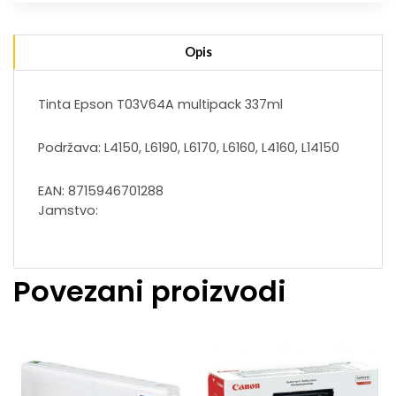
Opis
Tinta Epson T03V64A multipack 337ml
Podržava: L4150, L6190, L6170, L6160, L4160, L14150
EAN: 8715946701288
Jamstvo:
Povezani proizvodi