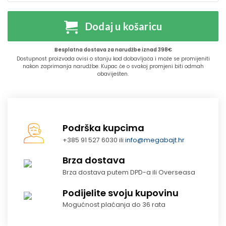
Dodaj u košaricu
Besplatna dostava za narudžbe iznad 398€
Dostupnost proizvoda ovisi o stanju kod dobavljača i može se promijeniti
nakon zaprimanja narudžbe. Kupac će o svakoj promjeni biti odmah
obaviješten.
Podrška kupcima
+385 91 527 6030 ili
info@megabajt.hr
Brza dostava
Brza dostava putem DPD-a ili Overseasa
Podijelite svoju kupovinu
Mogućnost plaćanja do 36 rata