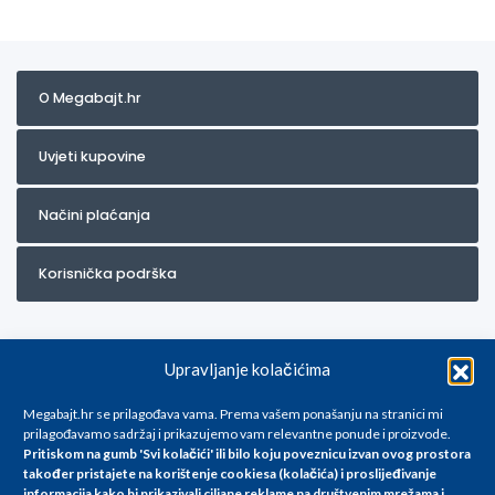
O Megabajt.hr
Uvjeti kupovine
Načini plaćanja
Korisnička podrška
Upravljanje kolačićima
Megabajt.hr se prilagođava vama. Prema vašem ponašanju na stranici mi
prilagođavamo sadržaj i prikazujemo vam relevantne ponude i proizvode.
Pritiskom na gumb 'Svi kolačići' ili bilo koju poveznicu izvan ovog prostora
Za artikle kojih trenutno nema u ponudi obratite nam se na
također pristajete na korištenje cookiesa (kolačića) i proslijeđivanje
info@megabajt.hr. Sve cijene su informativnog karaktera i podložne su
informacija kako bi prikazivali ciljane reklame na
društvenim mrežama i