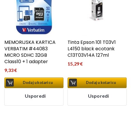
MEMORIJSKA KARTICA
Tinta Epson 101 T03V1
VERBATIM #44083
L4150 black ecotank
MICRO SDHC 32GB
C13T03V14A 127ml
Class10 + 1 adapter
15,29
€
9,33
€
Dodaj u košaricu
Dodaj u košaricu
Usporedi
Usporedi