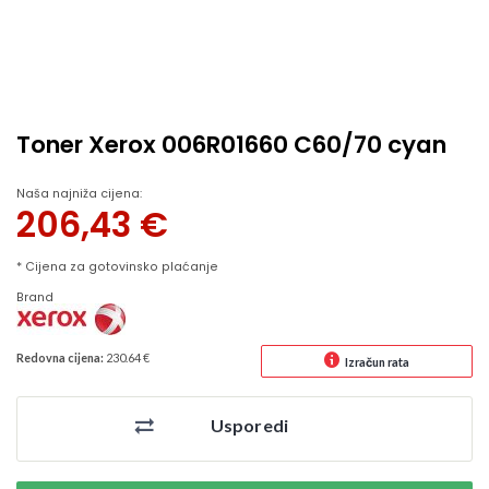
Toner Xerox 006R01660 C60/70 cyan
Naša najniža cijena:
206,43
€
* Cijena za gotovinsko plaćanje
Brand
Redovna cijena:
230.64 €
Izračun rata
Usporedi