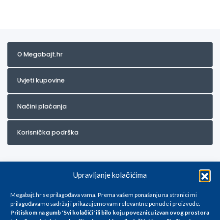
O Megabajt.hr
Uvjeti kupovine
Načini plaćanja
Korisnička podrška
Upravljanje kolačićima
Megabajt.hr se prilagođava vama. Prema vašem ponašanju na stranici mi
prilagođavamo sadržaj i prikazujemo vam relevantne ponude i proizvode.
Pritiskom na gumb 'Svi kolačići' ili bilo koju poveznicu izvan ovog prostora
Za artikle kojih trenutno nema u ponudi obratite nam se na