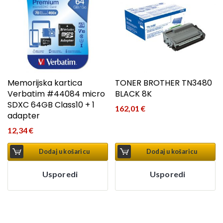
Memorijska kartica
TONER BROTHER TN3480
Verbatim #44084 micro
BLACK 8K
SDXC 64GB Class10 + 1
162,01
€
adapter
12,34
€
Dodaj u košaricu
Dodaj u košaricu
Usporedi
Usporedi