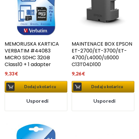
MEMORIJSKA KARTICA
MAINTENACE BOX EPSON
VERBATIM #44083
ET-2700/ET-3700/ET-
MICRO SDHC 32GB
4700/L4000/L6000
Class10 + 1 adapter
C13T04D100
9,33
€
9,26
€
Dodaj u košaricu
Dodaj u košaricu
Usporedi
Usporedi