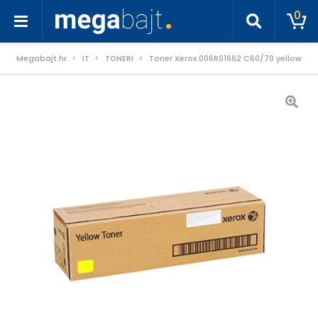
0
Megabajt.hr
IT
TONERI
Toner Xerox 006R01662 C60/70 yellow