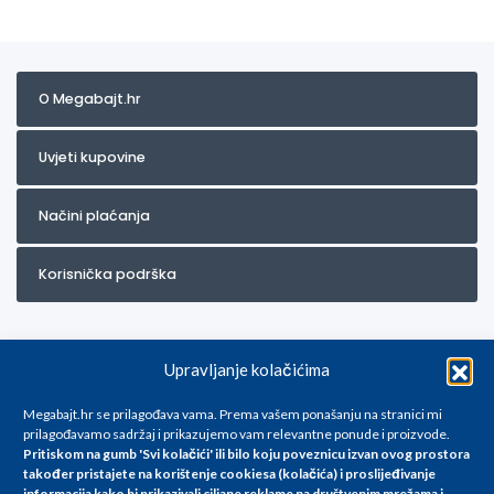
O Megabajt.hr
Uvjeti kupovine
Načini plaćanja
Korisnička podrška
Upravljanje kolačićima
Megabajt.hr se prilagođava vama. Prema vašem ponašanju na stranici mi
prilagođavamo sadržaj i prikazujemo vam relevantne ponude i proizvode.
Pritiskom na gumb 'Svi kolačići' ili bilo koju poveznicu izvan ovog prostora
Za artikle kojih trenutno nema u ponudi obratite nam se na
također pristajete na korištenje cookiesa (kolačića) i proslijeđivanje
info@megabajt.hr. Sve cijene su informativnog karaktera i podložne su
informacija kako bi prikazivali ciljane reklame na
društvenim mrežama i