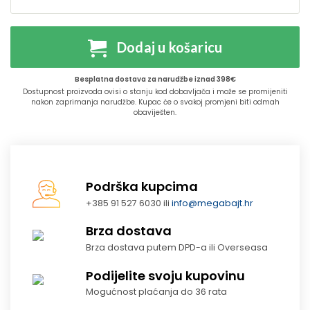
Dodaj u košaricu
Besplatna dostava za narudžbe iznad 398€
Dostupnost proizvoda ovisi o stanju kod dobavljača i može se promijeniti
nakon zaprimanja narudžbe. Kupac će o svakoj promjeni biti odmah
obaviješten.
Podrška kupcima
+385 91 527 6030 ili
info@megabajt.hr
Brza dostava
Brza dostava putem DPD-a ili Overseasa
Podijelite svoju kupovinu
Mogućnost plaćanja do 36 rata