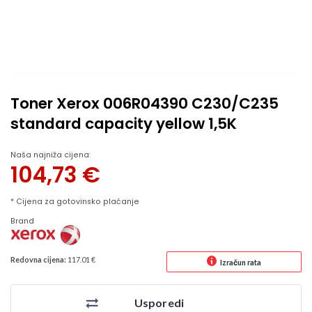
Toner Xerox 006R04390 C230/C235
standard capacity yellow 1,5K
Naša najniža cijena:
104,73
€
* Cijena za gotovinsko plaćanje
Brand
Redovna cijena:
117.01 €
Izračun rata
Usporedi