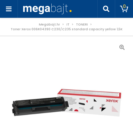
0
Megabajt.hr
IT
TONERI
Toner Xerox 006R04390 C230/C235 standard capacity yellow 1,5K